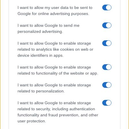
Porto Rotondo ospita la grande sfida della vela
I want to allow my user data to be sent to
nell’estate 2026
Google for online advertising purposes.
I want to allow Google to send me
Controlli all’aeroporto di Olbia, sequestrati
personalized advertising.
caviale e sabbia rubata
I want to allow Google to enable storage
related to analytics like cookies on web or
device identifiers in apps.
I want to allow Google to enable storage
related to functionality of the website or app.
I want to allow Google to enable storage
related to personalization.
I want to allow Google to enable storage
related to security, including authentication
NECROLOGIE
functionality and fraud prevention, and other
user protection.
Mario Malu