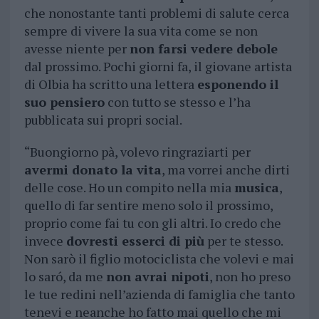
che nonostante tanti problemi di salute cerca
sempre di vivere la sua vita come se non
avesse niente per
non farsi vedere debole
dal prossimo. Pochi giorni fa, il giovane artista
di Olbia ha scritto una lettera
esponendo il
suo pensiero
con tutto se stesso e l’ha
pubblicata sui propri social.
“Buongiorno pà, volevo ringraziarti per
avermi donato la vita
, ma vorrei anche dirti
delle cose. Ho un compito nella mia
musica
,
quello di far sentire meno solo il prossimo,
proprio come fai tu con gli altri. Io credo che
invece
dovresti esserci di più
per te stesso.
Non sarò il figlio motociclista che volevi e mai
lo saró, da me
non avrai nipoti
, non ho preso
le tue redini nell’azienda di famiglia che tanto
tenevi e neanche ho fatto mai quello che mi