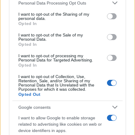
Please note that this website/app uses one or more Google
Personal Data Processing Opt Outs
services and may gather and store information including but
Monte Pino, la fine di un lungo dolore: storia e
not limited to your visit or usage behaviour. You may click to
I want to opt-out of the Sharing of my
rinascita della strada che segnò la Gallura
personal data.
grant or deny consent to Google and its third-party tags to
Opted In
use your data for below specified purposes in below Google
consent section.
I want to opt-out of the Sale of my
Raid nelle campagne di Berchidda, rischio per
Personal Data.
la rete elettrica
Opted In
I want to opt-out of processing my
Personal Data for Targeted Advertising.
Monte Pino, via i cancelli del cantiere: la Gallura
Opted In
ritrova la strada
I want to opt-out of Collection, Use,
Retention, Sale, and/or Sharing of my
Personal Data that Is Unrelated with the
Nuovi stalli residenti a Palau, il Comune
Purposes for which it was collected.
Opted Out
completa l’iter
Google consents
Film internazionale, casting per comparse in
I want to allow Google to enable storage
Costa Smeralda
related to advertising like cookies on web or
device identifiers in apps.