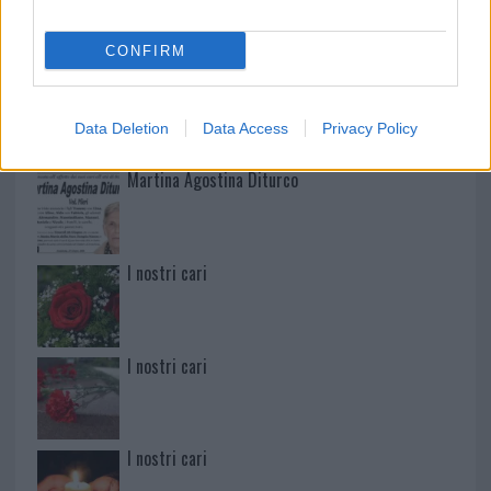
CONFIRM
Paolo Pinna
Data Deletion
Data Access
Privacy Policy
Martina Agostina Diturco
I nostri cari
I nostri cari
I nostri cari