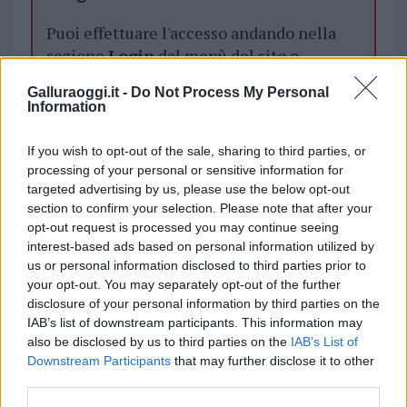
Puoi effettuare l'accesso andando nella
sezione
Login
dal menù del sito o
cliccando
qui
Galluraoggi.it -
Do Not Process My Personal
Information
TEMI:
Notizie Olbia
Saba
Salvatore Saba
If you wish to opt-out of the sale, sharing to third parties, or
processing of your personal or sensitive information for
Condividi l'articolo
targeted advertising by us, please use the below opt-out
section to confirm your selection. Please note that after your
F
T
Pi
W
S
opt-out request is processed you may continue seeing
a
w
n
h
h
interest-based ads based on personal information utilized by
us or personal information disclosed to third parties prior to
ce
it
te
at
a
your opt-out. You may separately opt-out of the further
Articolo precedente
b
te
re
s
re
disclosure of your personal information by third parties on the
Prossimo articolo
IAB’s list of downstream participants. This information may
o
r
st
A
also be disclosed by us to third parties on the
IAB’s List of
Downstream Participants
that may further disclose it to other
o
p
third parties.
NOTIZIE RECENTI
k
p