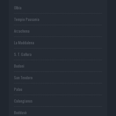
Olbia
Tempio Pausania
Arzachena
La Maddalena
S. T. Gallura
Budoni
San Teodoro
Palau
Calangianus
Buddusò