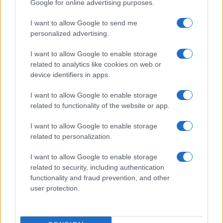
Google for online advertising purposes.
Salmo finisce in ospedale a Catania, ma il tour
I want to allow Google to send me
va avanti: “Sicilia, ci sono”
personalized advertising.
I want to allow Google to enable storage
Jovanotti, Gabry Ponte e Alfa: Olbia ombelico del
related to analytics like cookies on web or
mondo per una notte
device identifiers in apps.
I want to allow Google to enable storage
Giorgia Meloni a La Maddalena, la vicesindaco:
related to functionality of the website or app.
“Orgoglio e discrezione per visita privata̶…
I want to allow Google to enable storage
related to personalization.
Incendio nella notte a Olbia, a fuoco due furgoni
I want to allow Google to enable storage
related to security, including authentication
functionality and fraud prevention, and other
A fuoco un deposito con bombole, intervento dei
user protection.
vigili del fuoco a Rudalza