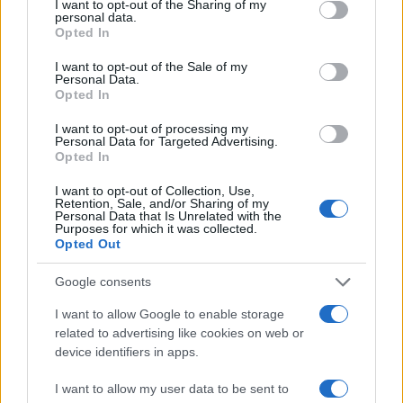
not limited to your visit or usage behaviour. You may click to
I want to opt-out of the Sharing of my
personal data.
grant or deny consent to Google and its third-party tags to
Opted In
da
Google News
use your data for below specified purposes in below Google
consent section.
I want to opt-out of the Sale of my
Personal Data.
Opted In
Condividi l'articolo
I want to opt-out of processing my
F
T
Pi
W
S
Personal Data for Targeted Advertising.
Opted In
a
w
n
h
h
I want to opt-out of Collection, Use,
ce
it
te
at
a
Retention, Sale, and/or Sharing of my
Articolo precedente
Personal Data that Is Unrelated with the
b
te
re
s
re
Purposes for which it was collected.
Prossimo articolo
Opted Out
o
r
st
A
o
p
Google consents
NOTIZIE RECENTI
k
p
I want to allow Google to enable storage
related to advertising like cookies on web or
device identifiers in apps.
Meteo Olbia 9 agosto, temperature in calo
I want to allow my user data to be sent to