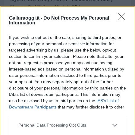
Navetta Red Valley
Notizie Olbia
Programma Red Valley
Red Valley
Galluraoggi.it -
Do Not Process My Personal
Information
Notizie in tempo reale?
Entra nel canale telegram di
If you wish to opt-out of the sale, sharing to third parties, or
GalluraOggi.it
processing of your personal or sensitive information for
targeted advertising by us, please use the below opt-out
section to confirm your selection. Please note that after your
opt-out request is processed you may continue seeing
interest-based ads based on personal information utilized by
Inviaci le tue segnalazioni,
us or personal information disclosed to third parties prior to
i tuoi video e le tue foto
your opt-out. You may separately opt-out of the further
disclosure of your personal information by third parties on the
Su WhatsApp al numero +39
IAB’s list of downstream participants. This information may
345 356 7512
also be disclosed by us to third parties on the
IAB’s List of
Downstream Participants
that may further disclose it to other
third parties.
Please note that this website/app uses one or more Google
Personal Data Processing Opt Outs
services and may gather and store information including but
Ricevi le nostre ultime news