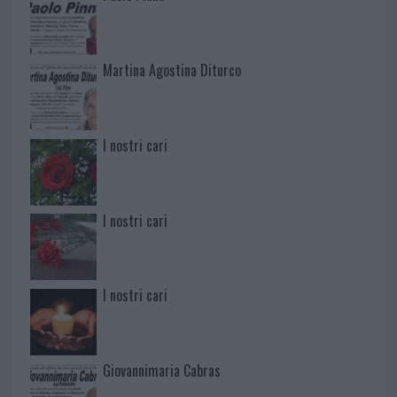
Martina Agostina Diturco
I nostri cari
I nostri cari
I nostri cari
Giovannimaria Cabras