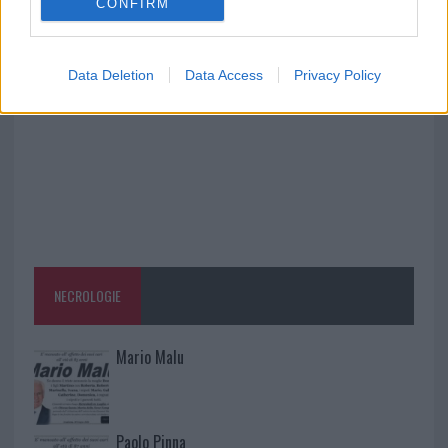
CONFIRM
Ristorante distrutto dalle fiamme a La
Maddalena, incendio a Monti d’à rena
Data Deletion
Data Access
Privacy Policy
NECROLOGIE
Mario Malu
Paolo Pinna