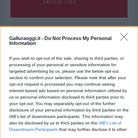
345 356 7512
Ricevi le nostre ultime news
Galluraoggi.it -
Do Not Process My Personal
Information
da
Google News
If you wish to opt-out of the sale, sharing to third parties, or
processing of your personal or sensitive information for
targeted advertising by us, please use the below opt-out
Condividi l'articolo
section to confirm your selection. Please note that after your
opt-out request is processed you may continue seeing
F
T
Pi
W
S
interest-based ads based on personal information utilized by
us or personal information disclosed to third parties prior to
a
w
n
h
h
your opt-out. You may separately opt-out of the further
ce
it
te
at
a
disclosure of your personal information by third parties on the
Articolo precedente
IAB’s list of downstream participants. This information may
b
te
re
s
re
Prossimo articolo
also be disclosed by us to third parties on the
IAB’s List of
o
r
st
A
Downstream Participants
that may further disclose it to other
third parties.