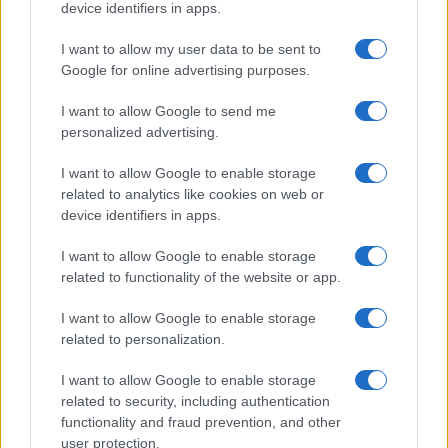
danni ingenti
device identifiers in apps.
I want to allow my user data to be sent to
Auto finisce contro un muretto, un ferito ad
Google for online advertising purposes.
Arzachena
I want to allow Google to send me
personalized advertising.
Incidente a Baia Sardinia, scontro tra auto e
moto: un ferito
I want to allow Google to enable storage
related to analytics like cookies on web or
device identifiers in apps.
I want to allow Google to enable storage
related to functionality of the website or app.
I want to allow Google to enable storage
related to personalization.
I want to allow Google to enable storage
related to security, including authentication
functionality and fraud prevention, and other
NECROLOGIE
user protection.