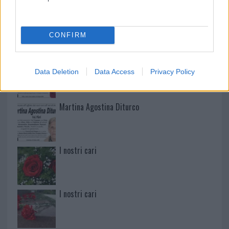
Mario Malu
CONFIRM
Paolo Pinna
Data Deletion
Data Access
Privacy Policy
Martina Agostina Diturco
I nostri cari
I nostri cari