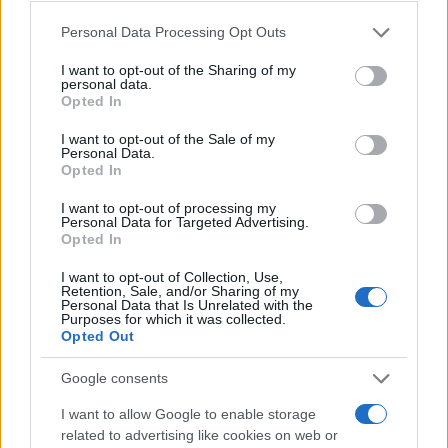
o
p
NOTIZIE RECENTI
k
p
Please note that this website/app uses one or more Google
Personal Data Processing Opt Outs
services and may gather and store information including but
not limited to your visit or usage behaviour. You may click to
I want to opt-out of the Sharing of my
Salvini al concerto per De Andrè, la nipote: “Mio
personal data.
grant or deny consent to Google and its third-party tags to
Opted In
nonno gli avrebbe chiesto che cazzo ci faceva”
use your data for below specified purposes in below Google
consent section.
I want to opt-out of the Sale of my
Personal Data.
Stop ai cantieri privati a Olbia, nuove regole
Opted In
anche a San Pantaleo
I want to opt-out of processing my
Personal Data for Targeted Advertising.
Opted In
Rapina a Porto Rotondo, due uomini fermati dai
carabinieri
I want to opt-out of Collection, Use,
Retention, Sale, and/or Sharing of my
Personal Data that Is Unrelated with the
Purposes for which it was collected.
Auto prende fuoco sulla strada statale 125 a
Opted Out
Olbia, cosa è successo
Google consents
I want to allow Google to enable storage
Incidente sulla 125 a Olbia, due auto coinvolte:
related to advertising like cookies on web or