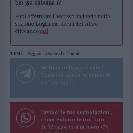
Sei già abbonato?
Puoi effettuare l'accesso andando nella
sezione
Login
dal menù del sito o
cliccando
qui
TEMI:
Aggius
Ospedale Tempio
Notizie in tempo reale?
Entra nel canale telegram di
GalluraOggi.it
Inviaci le tue segnalazioni,
i tuoi video e le tue foto
Su WhatsApp al numero +39