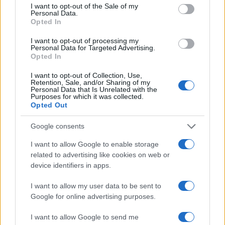
consent section.
I want to opt-out of the Sale of my
Personal Data.
F
T
Pi
W
S
Opted In
a
w
n
h
h
I want to opt-out of processing my
ce
it
te
at
a
Personal Data for Targeted Advertising.
Articolo precedente
Opted In
b
te
re
s
re
Prossimo articolo
I want to opt-out of Collection, Use,
o
r
st
A
Retention, Sale, and/or Sharing of my
Personal Data that Is Unrelated with the
o
p
Purposes for which it was collected.
Opted Out
NOTIZIE RECENTI
k
p
Google consents
Sangue, musica e solidarietà con Avis Olbia al
I want to allow Google to enable storage
Delta Center
related to advertising like cookies on web or
device identifiers in apps.
Meteo Olbia 9 agosto, temperature in calo
I want to allow my user data to be sent to
Google for online advertising purposes.
I want to allow Google to send me
Salmo finisce in ospedale a Catania, ma il tour