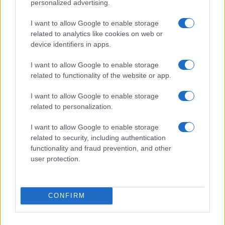
personalized advertising.
va avanti: “Sicilia, ci sono”
I want to allow Google to enable storage
related to analytics like cookies on web or
Jovanotti, Gabry Ponte e Alfa: Olbia ombelico del
device identifiers in apps.
mondo per una notte
I want to allow Google to enable storage
related to functionality of the website or app.
Giorgia Meloni a La Maddalena, la vicesindaco:
I want to allow Google to enable storage
“Orgoglio e discrezione per visita privata̶…
related to personalization.
Incendio nella notte a Olbia, a fuoco due furgoni
I want to allow Google to enable storage
related to security, including authentication
functionality and fraud prevention, and other
user protection.
A fuoco un deposito con bombole, intervento dei
vigili del fuoco a Rudalza
CONFIRM