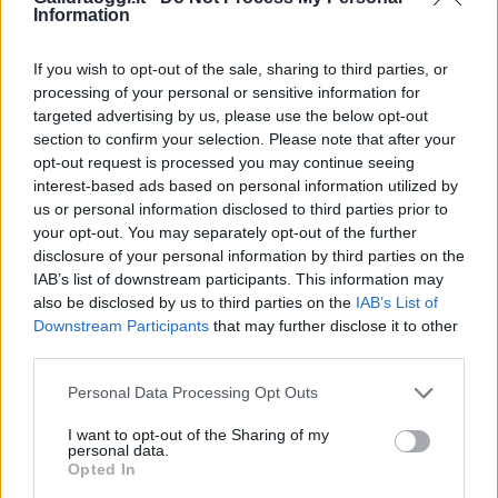
Information
Su WhatsApp al numero +39
345 356 7512
If you wish to opt-out of the sale, sharing to third parties, or
processing of your personal or sensitive information for
targeted advertising by us, please use the below opt-out
section to confirm your selection. Please note that after your
Notizie in tempo reale?
opt-out request is processed you may continue seeing
interest-based ads based on personal information utilized by
Entra nel canale telegram di
us or personal information disclosed to third parties prior to
GalluraOggi.it
your opt-out. You may separately opt-out of the further
disclosure of your personal information by third parties on the
IAB’s list of downstream participants. This information may
also be disclosed by us to third parties on the
IAB’s List of
Downstream Participants
that may further disclose it to other
Ricevi le nostre ultime news
third parties.
Please note that this website/app uses one or more Google
Personal Data Processing Opt Outs
da
Google News
services and may gather and store information including but
not limited to your visit or usage behaviour. You may click to
I want to opt-out of the Sharing of my
personal data.
grant or deny consent to Google and its third-party tags to
Opted In
use your data for below specified purposes in below Google
Condividi l'articolo