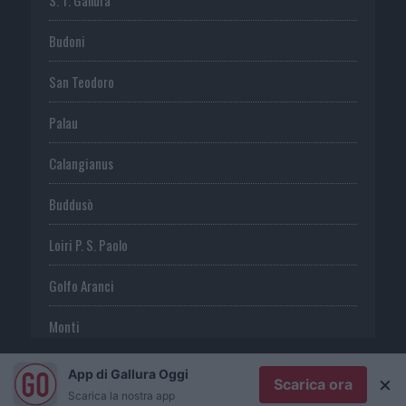
Budoni
San Teodoro
Palau
Calangianus
Buddusò
Loiri P. S. Paolo
Golfo Aranci
Monti
Telti
App di Gallura Oggi
×
Scarica ora
Scarica la nostra app