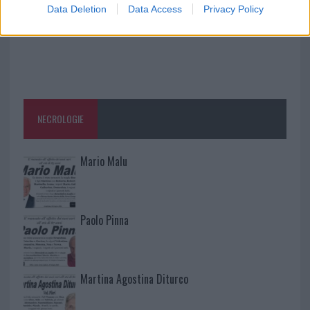
Data Deletion
Data Access
Privacy Policy
NECROLOGIE
Mario Malu
Paolo Pinna
Martina Agostina Diturco