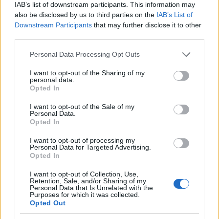
F
T
Pi
W
S
IAB’s list of downstream participants. This information may
a
w
n
h
h
also be disclosed by us to third parties on the
IAB’s List of
Downstream Participants
that may further disclose it to other
ce
it
te
at
a
Articolo precedente
third parties.
b
te
re
s
re
Prossimo articolo
Please note that this website/app uses one or more Google
Personal Data Processing Opt Outs
o
r
st
A
services and may gather and store information including but
not limited to your visit or usage behaviour. You may click to
I want to opt-out of the Sharing of my
o
p
personal data.
grant or deny consent to Google and its third-party tags to
NOTIZIE RECENTI
Opted In
k
p
use your data for below specified purposes in below Google
consent section.
I want to opt-out of the Sale of my
Personal Data.
Olbia, le previsioni meteo per lunedì 10 agosto
Opted In
2026
I want to opt-out of processing my
Personal Data for Targeted Advertising.
Opted In
Le ultime offerte di lavoro a Olbia e in Gallura
I want to opt-out of Collection, Use,
Retention, Sale, and/or Sharing of my
Personal Data that Is Unrelated with the
Purposes for which it was collected.
Cumuli di rifiuti a Santa Teresa Gallura, la
Opted Out
segnalazione dei residenti