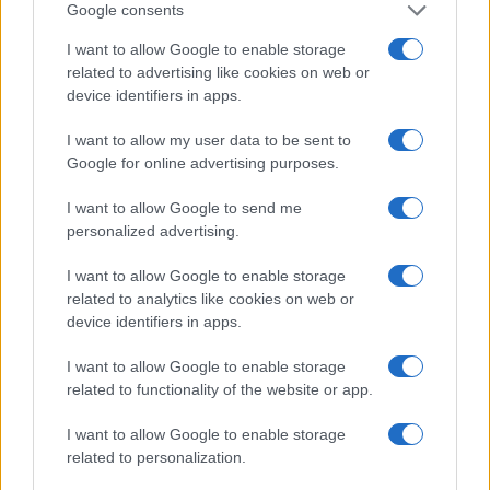
Google consents
Incendi in Gallura, devastati un chiosco e due
I want to allow Google to enable storage
related to advertising like cookies on web or
furgoni: le indagini
device identifiers in apps.
I want to allow my user data to be sent to
Cannigione celebra la cultura gallurese con il
Google for online advertising purposes.
“Poker letterario”
I want to allow Google to send me
personalized advertising.
È scontro tra Misericordia e Comune di Santa
Teresa Gallura
I want to allow Google to enable storage
related to analytics like cookies on web or
device identifiers in apps.
Controlli rafforzati in Costa Smeralda, 20
arresti e 135 denunce
I want to allow Google to enable storage
related to functionality of the website or app.
I want to allow Google to enable storage
related to personalization.