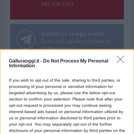
345 356 7512
Notizie in tempo reale?
Entra nel canale telegram di
GalluraOggi.it
Galluraoggi.it -
Do Not Process My Personal
Information
If you wish to opt-out of the sale, sharing to third parties, or
Ricevi le nostre ultime news
processing of your personal or sensitive information for
targeted advertising by us, please use the below opt-out
da
Google News
section to confirm your selection. Please note that after your
opt-out request is processed you may continue seeing
interest-based ads based on personal information utilized by
us or personal information disclosed to third parties prior to
Condividi l'articolo
your opt-out. You may separately opt-out of the further
disclosure of your personal information by third parties on the