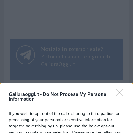
Notizie in tempo reale?
Entra nel canale telegram di
GalluraOggi.it
Inviaci le tue segnalazioni,
Galluraoggi.it -
Do Not Process My Personal
Information
i tuoi video e le tue foto
Su WhatsApp al numero +39
If you wish to opt-out of the sale, sharing to third parties, or
345 356 7512
processing of your personal or sensitive information for
targeted advertising by us, please use the below opt-out
section to confirm your selection. Please note that after your