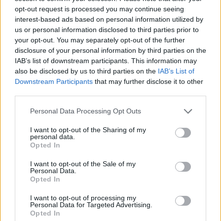
opt-out request is processed you may continue seeing
interest-based ads based on personal information utilized by
Ricevi le nostre ultime news
us or personal information disclosed to third parties prior to
your opt-out. You may separately opt-out of the further
disclosure of your personal information by third parties on the
da
Google News
IAB’s list of downstream participants. This information may
also be disclosed by us to third parties on the
IAB’s List of
Downstream Participants
that may further disclose it to other
Condividi l'articolo
third parties.
Please note that this website/app uses one or more Google
F
T
Pi
W
S
Personal Data Processing Opt Outs
services and may gather and store information including but
a
w
n
h
h
not limited to your visit or usage behaviour. You may click to
I want to opt-out of the Sharing of my
personal data.
grant or deny consent to Google and its third-party tags to
ce
it
te
at
a
Opted In
Articolo precedente
use your data for below specified purposes in below Google
b
te
re
s
re
Prossimo articolo
consent section.
I want to opt-out of the Sale of my
Personal Data.
o
r
st
A
Opted In
o
p
I want to opt-out of processing my
NOTIZIE RECENTI
k
p
Personal Data for Targeted Advertising.
Opted In