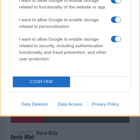
I want to allow Google to enable storage
related to functionality of the website or app.
I want to allow Google to enable storage
A fuoco un deposito con bombole, intervento dei
related to personalization.
vigili del fuoco a Rudalza
I want to allow Google to enable storage
related to security, including authentication
functionality and fraud prevention, and other
user protection.
CONFIRM
Data Deletion
Data Access
Privacy Policy
NECROLOGIE
Mario Malu