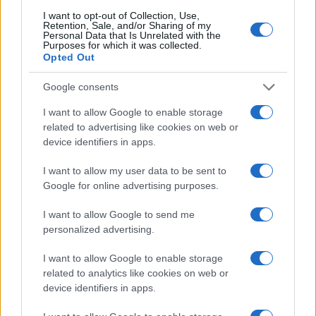
Sangue, musica e solidarietà con Avis Olbia al
I want to opt-out of Collection, Use,
Retention, Sale, and/or Sharing of my
Delta Center
Personal Data that Is Unrelated with the
Purposes for which it was collected.
Opted Out
Meteo Olbia 9 agosto, temperature in calo
Google consents
I want to allow Google to enable storage
related to advertising like cookies on web or
Salmo finisce in ospedale a Catania, ma il tour
device identifiers in apps.
va avanti: “Sicilia, ci sono”
I want to allow my user data to be sent to
Google for online advertising purposes.
Jovanotti, Gabry Ponte e Alfa: Olbia ombelico del
mondo per una notte
I want to allow Google to send me
personalized advertising.
Giorgia Meloni a La Maddalena, la vicesindaco:
I want to allow Google to enable storage
“Orgoglio e discrezione per visita privata̶…
related to analytics like cookies on web or
device identifiers in apps.
Incendio nella notte a Olbia, a fuoco due furgoni