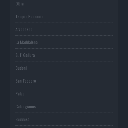
Olbia
Tempio Pausania
Arzachena
La Maddalena
S. T. Gallura
Budoni
San Teodoro
Palau
Calangianus
Buddusò