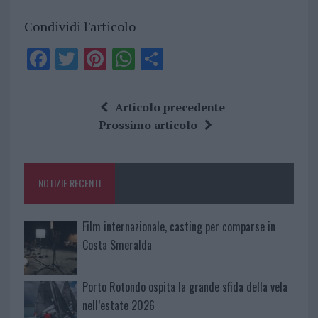
Condividi l'articolo
F
T
Pi
W
S
a
w
n
h
h
ce
it
te
at
a
Articolo precedente
b
te
re
s
re
Prossimo articolo
o
r
st
A
o
p
NOTIZIE RECENTI
k
p
Film internazionale, casting per comparse in
Costa Smeralda
Porto Rotondo ospita la grande sfida della vela
nell’estate 2026