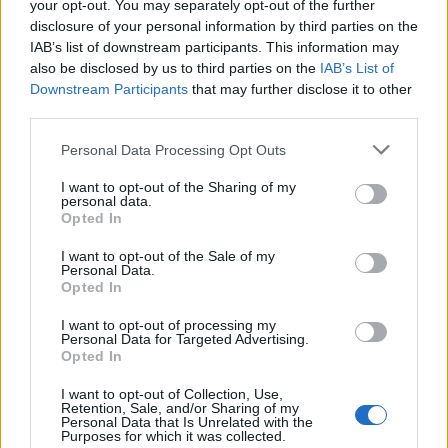
your opt-out. You may separately opt-out of the further
disclosure of your personal information by third parties on the
IAB’s list of downstream participants. This information may
also be disclosed by us to third parties on the
IAB’s List of
Downstream Participants
that may further disclose it to other
third parties.
Please note that this website/app uses one or more Google
Personal Data Processing Opt Outs
services and may gather and store information including but
not limited to your visit or usage behaviour. You may click to
I want to opt-out of the Sharing of my
personal data.
grant or deny consent to Google and its third-party tags to
NECROLOGIE
Opted In
use your data for below specified purposes in below Google
consent section.
I want to opt-out of the Sale of my
Personal Data.
Mario Malu
Opted In
I want to opt-out of processing my
Personal Data for Targeted Advertising.
Paolo Pinna
Opted In
I want to opt-out of Collection, Use,
Retention, Sale, and/or Sharing of my
Personal Data that Is Unrelated with the
Purposes for which it was collected.
Martina Agostina Diturco