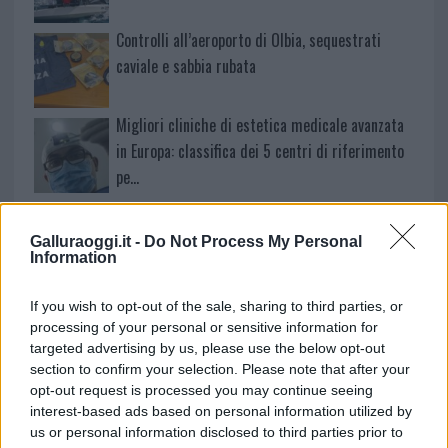
Controlli all’aeroporto di Olbia, sequestrati
caviale e sabbia rubata
Migliori cliniche di estetica medicale avanzata
in Europa: classifica dei 5 centri di riferimento
pe…
Incendi, a San Pasquale arriva il Campo Base:
l’inaugurazione
Galluraoggi.it -
Do Not Process My Personal
Information
Andrea Mura conquista Palau: grande
If you wish to opt-out of the sale, sharing to third parties, or
partecipazione per il suo racconto
processing of your personal or sensitive information for
targeted advertising by us, please use the below opt-out
section to confirm your selection. Please note that after your
Calangianus, allarme sul centro accoglienza
opt-out request is processed you may continue seeing
minori, Albieri: “Episodi gravissimi”
interest-based ads based on personal information utilized by
us or personal information disclosed to third parties prior to