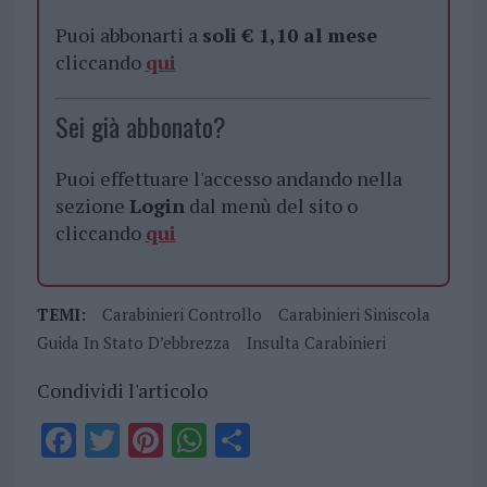
Puoi abbonarti a
soli € 1,10 al mese
cliccando
qui
Sei già abbonato?
Puoi effettuare l'accesso andando nella
sezione
Login
dal menù del sito o
cliccando
qui
TEMI:
Carabinieri Controllo
Carabinieri Siniscola
Guida In Stato D’ebbrezza
Insulta Carabinieri
Condividi l'articolo
F
T
Pi
W
S
a
w
n
h
h