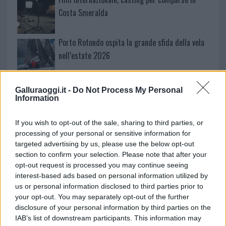
Costa Smeralda
Porto Rotondo ospita la grande sfida della vela
nell’estate 2026
Controlli all’aeroporto di Olbia, sequestrati
Galluraoggi.it -
Do Not Process My Personal
caviale e sabbia rubata
Information
If you wish to opt-out of the sale, sharing to third parties, or
Migliori cliniche di estetica medicale avanzata
processing of your personal or sensitive information for
in Europa: classifica dei 5 centri di riferimento
targeted advertising by us, please use the below opt-out
pe…
section to confirm your selection. Please note that after your
opt-out request is processed you may continue seeing
interest-based ads based on personal information utilized by
us or personal information disclosed to third parties prior to
your opt-out. You may separately opt-out of the further
disclosure of your personal information by third parties on the
IAB’s list of downstream participants. This information may