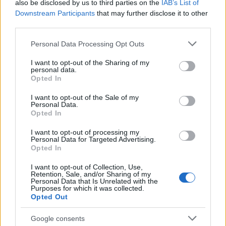
also be disclosed by us to third parties on the
IAB’s List of
Downstream Participants
that may further disclose it to other
third parties.
Please note that this website/app uses one or more Google
NECROLOGIE
Personal Data Processing Opt Outs
services and may gather and store information including but
not limited to your visit or usage behaviour. You may click to
I want to opt-out of the Sharing of my
personal data.
Mario Malu
grant or deny consent to Google and its third-party tags to
Opted In
use your data for below specified purposes in below Google
consent section.
I want to opt-out of the Sale of my
Personal Data.
Opted In
Paolo Pinna
I want to opt-out of processing my
Personal Data for Targeted Advertising.
Opted In
Martina Agostina Diturco
I want to opt-out of Collection, Use,
Retention, Sale, and/or Sharing of my
Personal Data that Is Unrelated with the
Purposes for which it was collected.
Opted Out
I nostri cari
Google consents