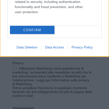
related to security, including authentication
functionality and fraud prevention, and other
user protection.
Vuoi rimanere sempre aggiornato?
Iscriviti alla newsletter di Gallura Oggi e ricevi le nostre
email periodiche contenenti le ultime notizie pubblicate
CONFIRM
sul sito web!
*
campo obbligatorio
*
Indirizzo email
Data Deletion
Data Access
Privacy Policy
Privacy
Utilizziamo Mailchimp come piattaforma di
marketing. Iscrivendoti alla newsletter accetti che le
tue informazioni siano trasferite a Mailchimp per
l'elaborazione.
Leggi qui l'informativa sulla privacy
di Mailchimp
.
Potrai annullare l'iscrizione in qualsiasi momento
facendo clic sul collegamento nel piè di pagina delle
nostre e-mail.