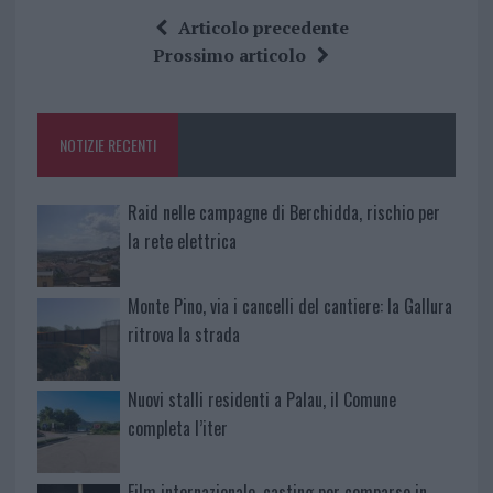
ce
it
te
at
a
Articolo precedente
b
te
re
s
re
Prossimo articolo
o
r
st
A
o
p
NOTIZIE RECENTI
k
p
Raid nelle campagne di Berchidda, rischio per
la rete elettrica
Monte Pino, via i cancelli del cantiere: la Gallura
ritrova la strada
Nuovi stalli residenti a Palau, il Comune
completa l’iter
Film internazionale, casting per comparse in