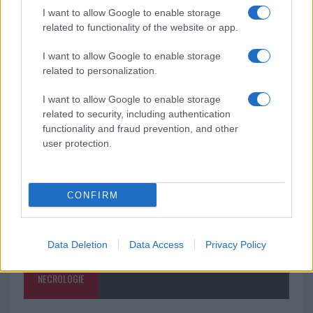
I want to allow Google to enable storage
Monte Pino, la fine di un lungo dolore: storia e
related to functionality of the website or app.
rinascita della strada che segnò la Gallura
I want to allow Google to enable storage
related to personalization.
Raid nelle campagne di Berchidda, rischio per
la rete elettrica
I want to allow Google to enable storage
related to security, including authentication
functionality and fraud prevention, and other
user protection.
CONFIRM
Data Deletion
Data Access
Privacy Policy
NECROLOGIE