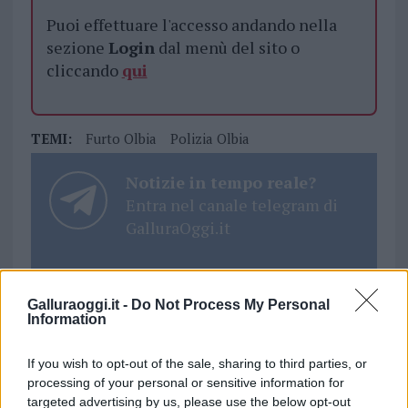
Puoi effettuare l'accesso andando nella
sezione
Login
dal menù del sito o
cliccando
qui
TEMI:
Furto Olbia
Polizia Olbia
Notizie in tempo reale?
Entra nel canale telegram di
GalluraOggi.it
Galluraoggi.it -
Do Not Process My Personal
Inviaci le tue segnalazioni,
Information
i tuoi video e le tue foto
Su WhatsApp al numero +39
If you wish to opt-out of the sale, sharing to third parties, or
processing of your personal or sensitive information for
345 356 7512
targeted advertising by us, please use the below opt-out