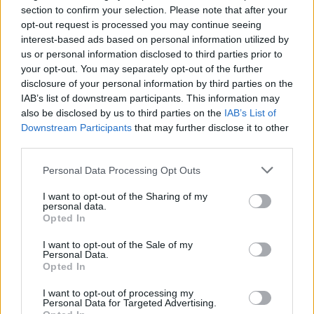
section to confirm your selection. Please note that after your
opt-out request is processed you may continue seeing
interest-based ads based on personal information utilized by
us or personal information disclosed to third parties prior to
Ricevi le nostre ultime news
your opt-out. You may separately opt-out of the further
disclosure of your personal information by third parties on the
IAB’s list of downstream participants. This information may
da
Google News
also be disclosed by us to third parties on the
IAB’s List of
Downstream Participants
that may further disclose it to other
third parties.
Condividi l'articolo
Please note that this website/app uses one or more Google
Personal Data Processing Opt Outs
F
T
Pi
W
S
services and may gather and store information including but
not limited to your visit or usage behaviour. You may click to
I want to opt-out of the Sharing of my
a
w
n
h
h
personal data.
grant or deny consent to Google and its third-party tags to
Opted In
ce
it
te
at
a
use your data for below specified purposes in below Google
Articolo precedente
consent section.
I want to opt-out of the Sale of my
b
te
re
s
re
Prossimo articolo
Personal Data.
Opted In
o
r
st
A
o
p
I want to opt-out of processing my
Personal Data for Targeted Advertising.
NOTIZIE RECENTI