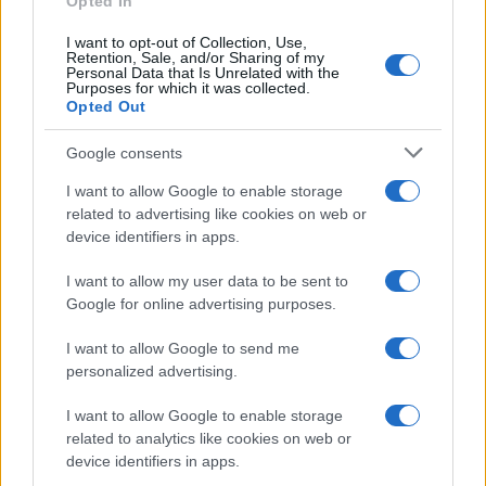
k
p
Opted In
I want to opt-out of Collection, Use,
Le previsioni meteo per il weekend a Olbia e in
Retention, Sale, and/or Sharing of my
Personal Data that Is Unrelated with the
Gallura
Purposes for which it was collected.
Opted Out
Michelle Hunziker in Gallura, bella anche dal
Google consents
vivo: un amico vip svela come fa
I want to allow Google to enable storage
related to advertising like cookies on web or
device identifiers in apps.
Calangianus, dopo le polemiche il centro
accoglienza minori chiude
I want to allow my user data to be sent to
Google for online advertising purposes.
Olbia, divieto di sosta contro spaccio e degrado:
I want to allow Google to send me
esplode la protesta
personalized advertising.
I want to allow Google to enable storage
Pausa caffè impeccabile: come scegliere la
related to analytics like cookies on web or
soluzione ideale per la casa e l’ufficio
device identifiers in apps.