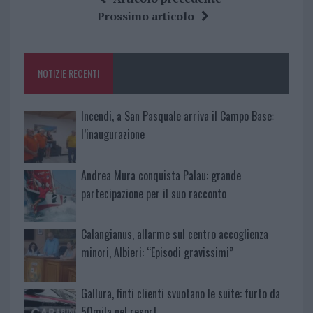
b
te
re
s
re
Prossimo articolo
o
r
st
A
o
p
NOTIZIE RECENTI
k
p
Incendi, a San Pasquale arriva il Campo Base:
l’inaugurazione
Andrea Mura conquista Palau: grande
partecipazione per il suo racconto
Calangianus, allarme sul centro accoglienza
minori, Albieri: “Episodi gravissimi”
Gallura, finti clienti svuotano le suite: furto da
50mila nel resort