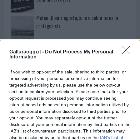
Meteo Olbia 7 agosto, sole e caldo tornano
protagonisti
Test tunnel Olbia: rampe chiuse ancora fino a
fine agosto
Galluraoggi.it -
Do Not Process My Personal
Information
Aggius conquista la classifica delle mete più
If you wish to opt-out of the sale, sharing to third parties, or
amate dell’estate 2026
processing of your personal or sensitive information for
targeted advertising by us, please use the below opt-out
section to confirm your selection. Please note that after your
opt-out request is processed you may continue seeing
interest-based ads based on personal information utilized by
us or personal information disclosed to third parties prior to
your opt-out. You may separately opt-out of the further
disclosure of your personal information by third parties on the
IAB’s list of downstream participants. This information may
also be disclosed by us to third parties on the
IAB’s List of