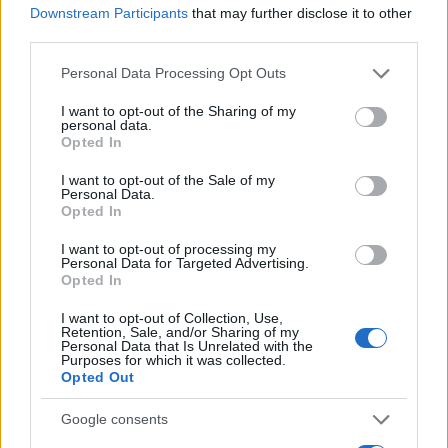
Downstream Participants
that may further disclose it to other
third parties.
NECROLOGIE
Please note that this website/app uses one or more Google
Personal Data Processing Opt Outs
services and may gather and store information including but
not limited to your visit or usage behaviour. You may click to
I want to opt-out of the Sharing of my
Mario Malu
personal data.
grant or deny consent to Google and its third-party tags to
Opted In
use your data for below specified purposes in below Google
consent section.
I want to opt-out of the Sale of my
Personal Data.
Paolo Pinna
Opted In
I want to opt-out of processing my
Personal Data for Targeted Advertising.
Opted In
Martina Agostina Diturco
I want to opt-out of Collection, Use,
Retention, Sale, and/or Sharing of my
Personal Data that Is Unrelated with the
Purposes for which it was collected.
I nostri cari
Opted Out
Google consents