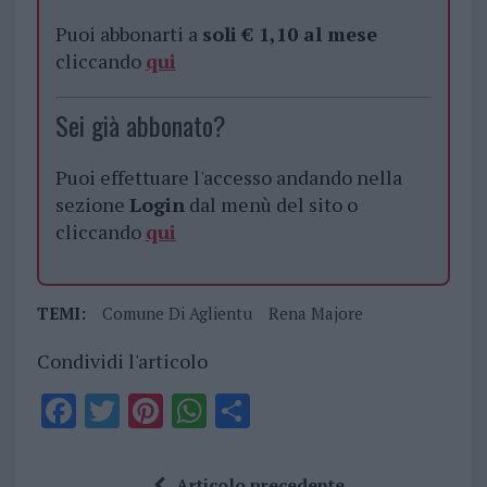
Puoi abbonarti a
soli € 1,10 al mese
cliccando
qui
Sei già abbonato?
Puoi effettuare l'accesso andando nella
sezione
Login
dal menù del sito o
cliccando
qui
TEMI:
Comune Di Aglientu
Rena Majore
Condividi l'articolo
F
T
Pi
W
S
a
w
n
h
h
ce
it
te
at
a
Articolo precedente