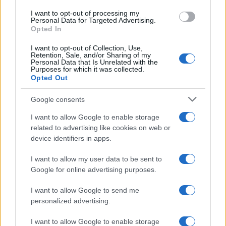
Articolo precedente
b
te
re
s
re
Prossimo articolo
I want to opt-out of processing my
Personal Data for Targeted Advertising.
o
r
st
A
Opted In
o
p
I want to opt-out of Collection, Use,
NOTIZIE RECENTI
Retention, Sale, and/or Sharing of my
k
p
Personal Data that Is Unrelated with the
Purposes for which it was collected.
Opted Out
Incidente sulla strada provinciale ad Arzachena,
un ferito
Google consents
I want to allow Google to enable storage
Sangue, musica e solidarietà con Avis Olbia al
related to advertising like cookies on web or
device identifiers in apps.
Delta Center
I want to allow my user data to be sent to
Meteo Olbia 9 agosto, temperature in calo
Google for online advertising purposes.
I want to allow Google to send me
personalized advertising.
Salmo finisce in ospedale a Catania, ma il tour
I want to allow Google to enable storage