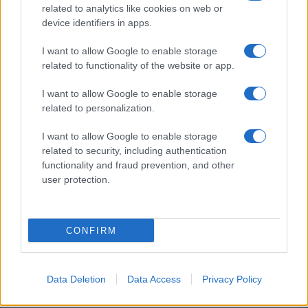
va avanti: “Sicilia, ci sono”
related to analytics like cookies on web or
device identifiers in apps.
Jovanotti, Gabry Ponte e Alfa: Olbia ombelico del
I want to allow Google to enable storage
mondo per una notte
related to functionality of the website or app.
I want to allow Google to enable storage
Giorgia Meloni a La Maddalena, la vicesindaco:
related to personalization.
“Orgoglio e discrezione per visita privata̶…
I want to allow Google to enable storage
related to security, including authentication
Incendio nella notte a Olbia, a fuoco due furgoni
functionality and fraud prevention, and other
user protection.
CONFIRM
Data Deletion
Data Access
Privacy Policy