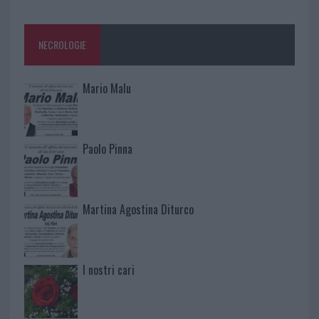
NECROLOGIE
Mario Malu
Paolo Pinna
Martina Agostina Diturco
I nostri cari