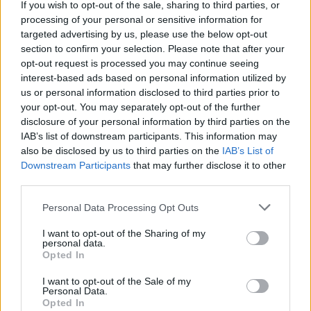
If you wish to opt-out of the sale, sharing to third parties, or
processing of your personal or sensitive information for
Notizie in tempo reale?
targeted advertising by us, please use the below opt-out
Entra nel canale telegram di
section to confirm your selection. Please note that after your
GalluraOggi.it
opt-out request is processed you may continue seeing
interest-based ads based on personal information utilized by
us or personal information disclosed to third parties prior to
your opt-out. You may separately opt-out of the further
disclosure of your personal information by third parties on the
IAB’s list of downstream participants. This information may
Ricevi le nostre ultime news
also be disclosed by us to third parties on the
IAB’s List of
Downstream Participants
that may further disclose it to other
da
Google News
third parties.
Please note that this website/app uses one or more Google
Personal Data Processing Opt Outs
services and may gather and store information including but
Condividi l'articolo
not limited to your visit or usage behaviour. You may click to
I want to opt-out of the Sharing of my
personal data.
grant or deny consent to Google and its third-party tags to
Opted In
F
T
Pi
W
S
use your data for below specified purposes in below Google
consent section.
a
w
n
h
h
I want to opt-out of the Sale of my
Personal Data.
ce
it
te
at
a
Opted In