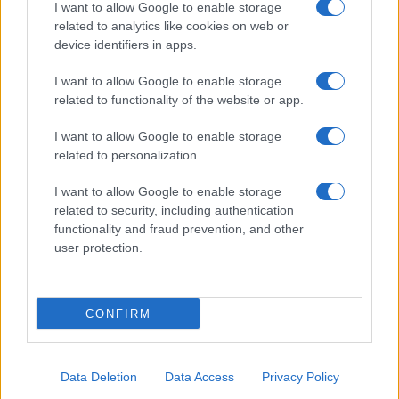
Salmo finisce in ospedale a Catania, ma il tour
I want to allow Google to enable storage
related to analytics like cookies on web or
va avanti: “Sicilia, ci sono”
device identifiers in apps.
Jovanotti, Gabry Ponte e Alfa: Olbia ombelico del
I want to allow Google to enable storage
related to functionality of the website or app.
mondo per una notte
I want to allow Google to enable storage
related to personalization.
Giorgia Meloni a La Maddalena, la vicesindaco:
“Orgoglio e discrezione per visita privata̶…
I want to allow Google to enable storage
related to security, including authentication
functionality and fraud prevention, and other
Incendio nella notte a Olbia, a fuoco due furgoni
user protection.
CONFIRM
Data Deletion
Data Access
Privacy Policy