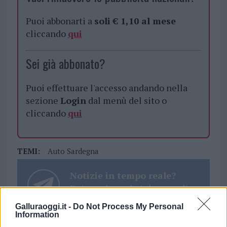
Puoi abbonarti a
soli € 1,10 al mese
cliccando
qui
Sei già abbonato?
Puoi effettuare l'accesso andando nella
sezione
Login
dal menù del sito o
cliccando
qui
TEMI:
Auto Sardegna
Notizie in tempo reale?
Entra nel canale telegram di
GalluraOggi.it
Galluraoggi.it -
Do Not Process My Personal
Information