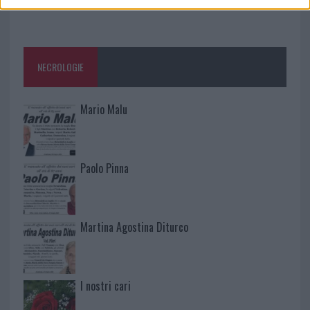
NECROLOGIE
Mario Malu
Paolo Pinna
Martina Agostina Diturco
I nostri cari