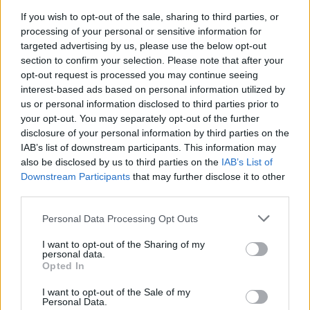
If you wish to opt-out of the sale, sharing to third parties, or
Inviaci le tue segnalazioni,
processing of your personal or sensitive information for
targeted advertising by us, please use the below opt-out
i tuoi video e le tue foto
section to confirm your selection. Please note that after your
Su WhatsApp al numero +39
opt-out request is processed you may continue seeing
345 356 7512
interest-based ads based on personal information utilized by
us or personal information disclosed to third parties prior to
your opt-out. You may separately opt-out of the further
disclosure of your personal information by third parties on the
IAB’s list of downstream participants. This information may
also be disclosed by us to third parties on the
IAB’s List of
Ricevi le nostre ultime news
Downstream Participants
that may further disclose it to other
third parties.
da
Google News
Please note that this website/app uses one or more Google
Personal Data Processing Opt Outs
services and may gather and store information including but
not limited to your visit or usage behaviour. You may click to
I want to opt-out of the Sharing of my
Condividi l'articolo
personal data.
grant or deny consent to Google and its third-party tags to
Opted In
use your data for below specified purposes in below Google
F
T
Pi
W
S
consent section.
I want to opt-out of the Sale of my
a
w
n
h
h
Personal Data.