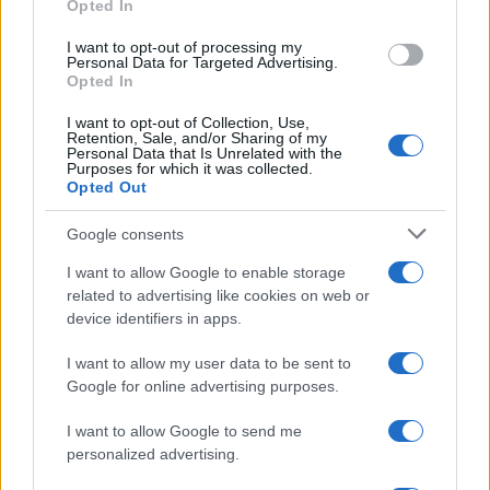
Opted In
ce
it
te
at
a
Articolo precedente
I want to opt-out of processing my
b
te
re
s
re
Prossimo articolo
Personal Data for Targeted Advertising.
Opted In
o
r
st
A
I want to opt-out of Collection, Use,
o
p
Retention, Sale, and/or Sharing of my
NOTIZIE RECENTI
Personal Data that Is Unrelated with the
k
p
Purposes for which it was collected.
Opted Out
Incidente sulla strada provinciale ad Arzachena,
Google consents
un ferito
I want to allow Google to enable storage
related to advertising like cookies on web or
Sangue, musica e solidarietà con Avis Olbia al
device identifiers in apps.
Delta Center
I want to allow my user data to be sent to
Google for online advertising purposes.
Meteo Olbia 9 agosto, temperature in calo
I want to allow Google to send me
personalized advertising.