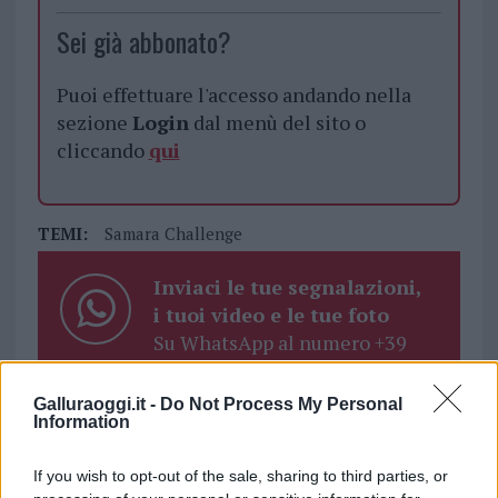
Sei già abbonato?
Puoi effettuare l'accesso andando nella
sezione
Login
dal menù del sito o
cliccando
qui
TEMI:
Samara Challenge
Inviaci le tue segnalazioni,
i tuoi video e le tue foto
Su WhatsApp al numero +39
345 356 7512
Galluraoggi.it -
Do Not Process My Personal
Information
If you wish to opt-out of the sale, sharing to third parties, or
Notizie in tempo reale?