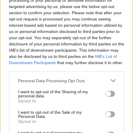
processing of your personal or sensitive information for
Entra nel canale telegram di
targeted advertising by us, please use the below opt-out
GalluraOggi.it
section to confirm your selection. Please note that after your
opt-out request is processed you may continue seeing
interest-based ads based on personal information utilized by
us or personal information disclosed to third parties prior to
your opt-out. You may separately opt-out of the further
Ricevi le nostre ultime news
disclosure of your personal information by third parties on the
IAB’s list of downstream participants. This information may
also be disclosed by us to third parties on the
IAB’s List of
da
Google News
Downstream Participants
that may further disclose it to other
third parties.
Please note that this website/app uses one or more Google
Personal Data Processing Opt Outs
Condividi l'articolo
services and may gather and store information including but
not limited to your visit or usage behaviour. You may click to
I want to opt-out of the Sharing of my
F
T
Pi
W
S
personal data.
grant or deny consent to Google and its third-party tags to
Opted In
a
w
n
h
h
use your data for below specified purposes in below Google
consent section.
ce
it
te
at
a
I want to opt-out of the Sale of my
Articolo precedente
Personal Data.
Opted In
b
te
re
s
re
Prossimo articolo
I want to opt-out of processing my