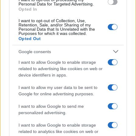
o
r
st
A
Personal Data for Targeted Advertising.
o
p
Opted In
NOTIZIE RECENTI
k
p
I want to opt-out of Collection, Use,
Retention, Sale, and/or Sharing of my
Personal Data that Is Unrelated with the
Purposes for which it was collected.
Controlli rafforzati in Costa Smeralda, 20
Opted Out
arresti e 135 denunce
Google consents
Tre milioni di euro dalla Provincia Gallura per
I want to allow Google to enable storage
nuove aule nelle scuole di Olbia
related to advertising like cookies on web or
device identifiers in apps.
Incidente sulla provinciale 125, paura tra Olbia e
I want to allow my user data to be sent to
Arzachena
Google for online advertising purposes.
I want to allow Google to send me
Incidente sulla strada provinciale ad Arzachena,
personalized advertising.
un ferito
I want to allow Google to enable storage
related to analytics like cookies on web or