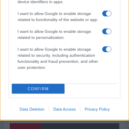
Sangue, musica e solidarietà con Avis Olbia al
device identifiers in apps.
Delta Center
I want to allow Google to enable storage
related to functionality of the website or app.
Meteo Olbia 9 agosto, temperature in calo
I want to allow Google to enable storage
related to personalization.
I want to allow Google to enable storage
Salmo finisce in ospedale a Catania, ma il tour
related to security, including authentication
va avanti: “Sicilia, ci sono”
functionality and fraud prevention, and other
user protection.
CONFIRM
Data Deletion
Data Access
Privacy Policy