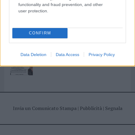
I nostri cari
functionality and fraud prevention, and other
user protection.
I nostri cari
CONFIRM
Giovannimaria Cabras
Data Deletion
Data Access
Privacy Policy
Invia un Comunicato Stampa
|
Pubblicità
|
Segnala