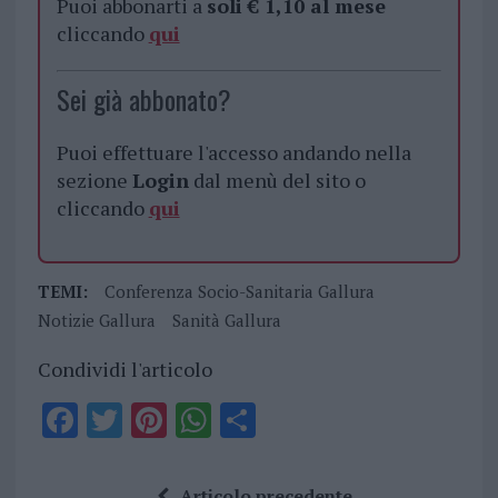
Puoi abbonarti a
soli € 1,10 al mese
cliccando
qui
Sei già abbonato?
Puoi effettuare l'accesso andando nella
sezione
Login
dal menù del sito o
cliccando
qui
TEMI:
Conferenza Socio-Sanitaria Gallura
Notizie Gallura
Sanità Gallura
Condividi l'articolo
F
T
Pi
W
S
a
w
n
h
h
ce
it
te
at
a
Articolo precedente