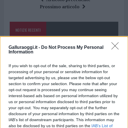
b
te
re
s
re
Prossimo articolo
o
r
st
A
o
p
NOTIZIE RECENTI
k
p
Gallura, finti clienti svuotano le suite: furto da
Galluraoggi.it -
Do Not Process My Personal
Information
50mila nel resort
If you wish to opt-out of the sale, sharing to third parties, or
Meteo Olbia 7 agosto, sole e caldo tornano
processing of your personal or sensitive information for
targeted advertising by us, please use the below opt-out
protagonisti
section to confirm your selection. Please note that after your
opt-out request is processed you may continue seeing
Test tunnel Olbia: rampe chiuse ancora fino a
interest-based ads based on personal information utilized by
us or personal information disclosed to third parties prior to
fine agosto
your opt-out. You may separately opt-out of the further
disclosure of your personal information by third parties on the
Aggius conquista la classifica delle mete più
IAB’s list of downstream participants. This information may
also be disclosed by us to third parties on the
IAB’s List of
amate dell’estate 2026