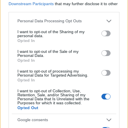
Downstream Participants
that may further disclose it to other
third parties.
Nuovi posti auto in via La Marmora, parcheggio
Please note that this website/app uses one or more Google
Personal Data Processing Opt Outs
provvisorio a La Maddalena
services and may gather and store information including but
not limited to your visit or usage behaviour. You may click to
I want to opt-out of the Sharing of my
personal data.
grant or deny consent to Google and its third-party tags to
Allarme truffe a Berchidda, falsi incaricati
Opted In
use your data for below specified purposes in below Google
bussano alle porte
consent section.
I want to opt-out of the Sale of my
Personal Data.
Opted In
Notre-Dame de Paris conquista Olbia, la prima
I want to opt-out of processing my
al Molo Brin è un successo
Personal Data for Targeted Advertising.
Opted In
I want to opt-out of Collection, Use,
Retention, Sale, and/or Sharing of my
Personal Data that Is Unrelated with the
Purposes for which it was collected.
Opted Out
Google consents