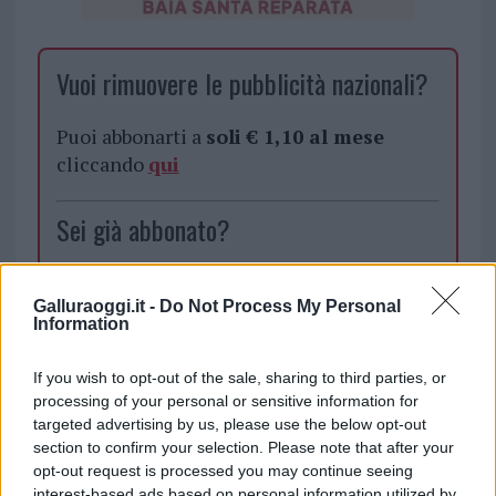
Vuoi rimuovere le pubblicità nazionali?
Puoi abbonarti a
soli € 1,10 al mese
cliccando
qui
Sei già abbonato?
Puoi effettuare l'accesso andando nella
Galluraoggi.it -
Do Not Process My Personal
sezione
Login
dal menù del sito o
Information
cliccando
qui
If you wish to opt-out of the sale, sharing to third parties, or
processing of your personal or sensitive information for
TEMI:
Commercio La Maddalena
targeted advertising by us, please use the below opt-out
section to confirm your selection. Please note that after your
Comune La Maddalena
Due Strade La Maddalena
opt-out request is processed you may continue seeing
Federica Porcu
Md La Maddalena
interest-based ads based on personal information utilized by