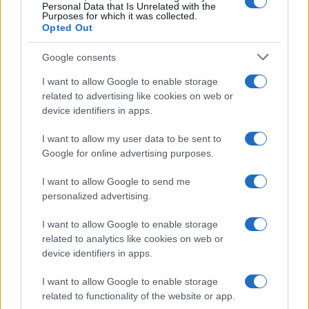
Personal Data that Is Unrelated with the
Purposes for which it was collected.
da
Google News
Opted Out
Google consents
Condividi l'articolo
I want to allow Google to enable storage
related to advertising like cookies on web or
F
T
Pi
W
S
device identifiers in apps.
a
w
n
h
h
I want to allow my user data to be sent to
ce
it
te
at
a
Articolo precedente
Google for online advertising purposes.
b
te
re
s
re
Prossimo articolo
I want to allow Google to send me
o
r
st
A
personalized advertising.
o
p
NOTIZIE RECENTI
I want to allow Google to enable storage
k
p
related to analytics like cookies on web or
device identifiers in apps.
Le previsioni meteo per il weekend a Olbia e in
I want to allow Google to enable storage
Gallura
related to functionality of the website or app.