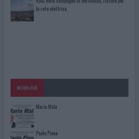
Raid nelle campagne di Berchidda, rischio per
la rete elettrica
NECROLOGIE
Mario Malu
Paolo Pinna