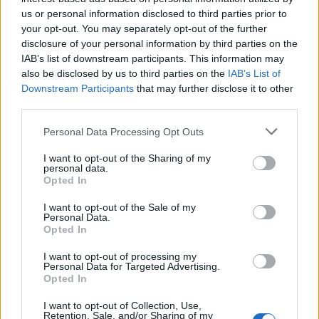
Notizie La Maddalena
Santina Market
us or personal information disclosed to third parties prior to
Vicesindaca La Maddalena
your opt-out. You may separately opt-out of the further
disclosure of your personal information by third parties on the
Inviaci le tue segnalazioni,
IAB’s list of downstream participants. This information may
also be disclosed by us to third parties on the
IAB’s List of
i tuoi video e le tue foto
Downstream Participants
that may further disclose it to other
Su WhatsApp al numero +39
third parties.
345 356 7512
Please note that this website/app uses one or more Google
Personal Data Processing Opt Outs
services and may gather and store information including but
not limited to your visit or usage behaviour. You may click to
I want to opt-out of the Sharing of my
personal data.
grant or deny consent to Google and its third-party tags to
Opted In
Notizie in tempo reale?
use your data for below specified purposes in below Google
Entra nel canale telegram di
consent section.
I want to opt-out of the Sale of my
Personal Data.
GalluraOggi.it
Opted In
I want to opt-out of processing my
Personal Data for Targeted Advertising.
Opted In
Ricevi le nostre ultime news
I want to opt-out of Collection, Use,
Retention, Sale, and/or Sharing of my