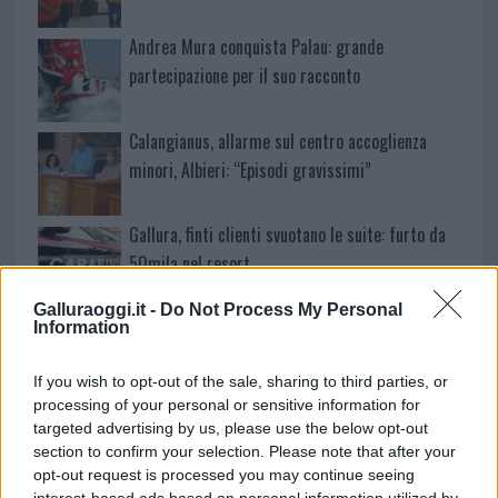
Andrea Mura conquista Palau: grande
partecipazione per il suo racconto
Calangianus, allarme sul centro accoglienza
minori, Albieri: “Episodi gravissimi”
Gallura, finti clienti svuotano le suite: furto da
50mila nel resort
Galluraoggi.it -
Do Not Process My Personal
Meteo Olbia 7 agosto, sole e caldo tornano
Information
protagonisti
If you wish to opt-out of the sale, sharing to third parties, or
processing of your personal or sensitive information for
Test tunnel Olbia: rampe chiuse ancora fino a
targeted advertising by us, please use the below opt-out
fine agosto
section to confirm your selection. Please note that after your
opt-out request is processed you may continue seeing
interest-based ads based on personal information utilized by