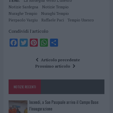
TEMI:
La Sardegna Verso L’unesco
Notizie Sardegna
Notizie Tempio
Nuraghe Tempio
Nuraghi Tempio
Pierpaolo Vargiu
Raffaele Paci
Tempio Unesco
Condividi l'articolo
F
T
Pi
W
S
a
w
n
h
h
ce
it
te
at
a
Articolo precedente
b
te
re
s
re
Prossimo articolo
o
r
st
A
o
p
NOTIZIE RECENTI
k
p
Incendi, a San Pasquale arriva il Campo Base:
l’inaugurazione