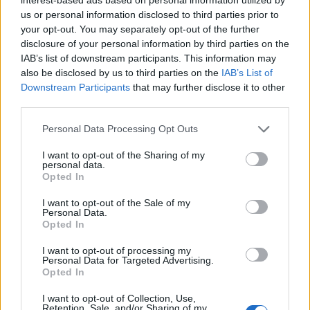
Aggius conquista la classifica delle mete più
us or personal information disclosed to third parties prior to
amate dell’estate 2026
your opt-out. You may separately opt-out of the further
disclosure of your personal information by third parties on the
IAB’s list of downstream participants. This information may
also be disclosed by us to third parties on the
IAB’s List of
Downstream Participants
that may further disclose it to other
third parties.
Please note that this website/app uses one or more Google
Personal Data Processing Opt Outs
services and may gather and store information including but
not limited to your visit or usage behaviour. You may click to
I want to opt-out of the Sharing of my
personal data.
grant or deny consent to Google and its third-party tags to
Opted In
use your data for below specified purposes in below Google
consent section.
I want to opt-out of the Sale of my
NECROLOGIE
Personal Data.
Opted In
Mario Malu
I want to opt-out of processing my
Personal Data for Targeted Advertising.
Opted In
I want to opt-out of Collection, Use,
Paolo Pinna
Retention, Sale, and/or Sharing of my