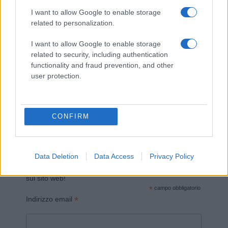
I want to allow Google to enable storage
related to personalization.
I want to allow Google to enable storage
related to security, including authentication
functionality and fraud prevention, and other
Invia un Comunicato Stampa
|
Pubblicità
|
Segnala
user protection.
CONFIRM
Vuoi rimanere sempre aggiornato?
Data Deletion
Data Access
Privacy Policy
Iscriviti alla newsletter di Gallura Oggi e ricevi le nostre
email periodiche contenenti le ultime notizie pubblicate
sul sito web!
*
campo obbligatorio
*
Indirizzo email