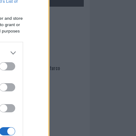
B’s List of
Mario Malu
er and store
to grant or
ed purposes
Paolo Pinna
Martina Agostina Diturco
I nostri cari
I nostri cari