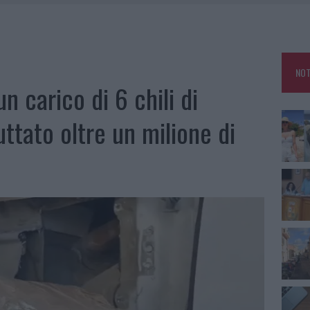
RO SPACCIO E DEGRADO: ESPLODE LA PROTESTA
SCEGLIERE LA SOLUZIONE IDEALE PER LA CASA E L’UFFICIO
GO DOLORE: STORIA E RINASCITA DELLA STRADA CHE SEGNÒ LA GALLURA
NOT
 BELLA ANCHE DAL VIVO: UN AMICO VIP SVELA COME FA
n carico di 6 chili di
ttato oltre un milione di