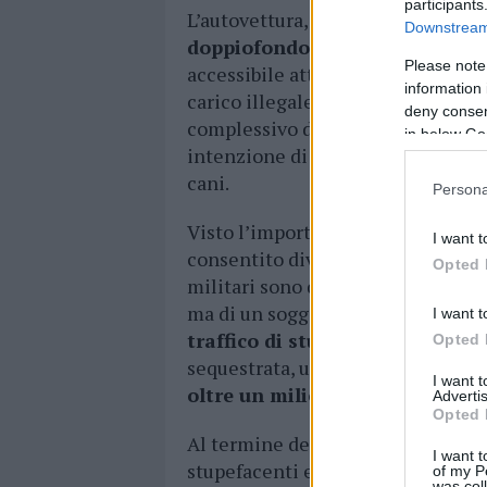
participants
L’autovettura, sottoposta ad una 
Downstream 
doppiofondo artigianale
, abilm
Please note
accessibile attraverso un’apertura
information 
carico illegale:
6 pacchi di cocai
deny consent
complessivo di
6 chilogrammi
, 
in below Go
intenzione di nascondere il punge
cani.
Persona
Visto l’importante quantitativo e 
I want t
consentito diversi “tagli” senza c
Opted 
militari sono dell’idea di non trov
ma di un soggetto ben inserito ne
I want t
traffico di stupefacenti la prop
Opted 
sequestrata, una volta tagliata e
I want 
oltre un milione di euro.
Advertis
Opted 
Al termine delle attività, il sogge
I want t
stupefacenti e posto a disposizion
of my P
was col