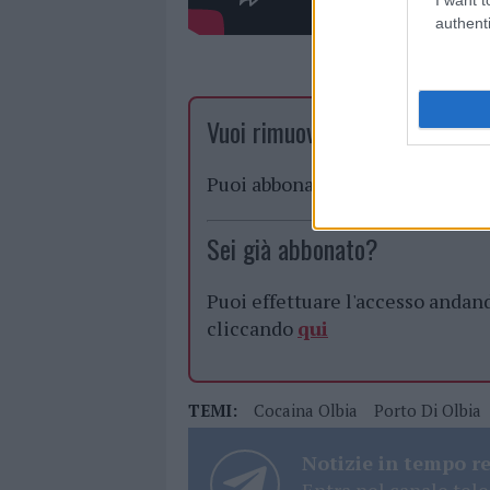
authenti
Vuoi rimuovere le pubblicità n
Puoi abbonarti a
soli € 1,10 al
Sei già abbonato?
Puoi effettuare l'accesso andan
cliccando
qui
TEMI:
Cocaina Olbia
Porto Di Olbia
Notizie in tempo r