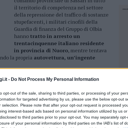
comando provinciale di Sassari in tutto
il territorio di competenza nel settore
della repressione del traffico di sostanze
stupefacenti, i militari cinofili della
Guardia di finanza del Gruppo di Olbia
hanno
tratto in arresto un
trentacinquenne italiano residente
in provincia di Nuoro
, mentre tentava
ando la propria
autovettura, un’ingente
co della motonave proveniente da Livorno,
i.it -
Do Not Process My Personal Information
a, l’attenzione dei finanzieri è stata
a guida di un veicolo
tentava inutilmente di
to opt-out of the sale, sharing to third parties, or processing of your per
.
L’evidente segnalazione dei
pastori
formation for targeted advertising by us, please use the below opt-out s
 di sostanze stupefacenti, Daff e Semia, insieme
r selection. Please note that after your opt-out request is processed y
eing interest-based ads based on personal information utilized by us or
ite dal 34enne, in evidente stato di nervosismo
disclosed to third parties prior to your opt-out. You may separately opt-
ari ad approfondire il controllo sul mezzo.
losure of your personal information by third parties on the IAB’s list of
NEC