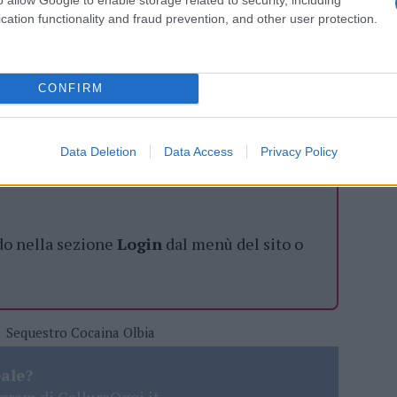
cation functionality and fraud prevention, and other user protection.
CONFIRM
azionali?
 mese
cliccando
qui
Data Deletion
Data Access
Privacy Policy
do nella sezione
Login
dal menù del sito o
Sequestro Cocaina Olbia
eale?