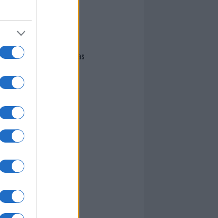
I nostri cari
Giovannimaria Cabras