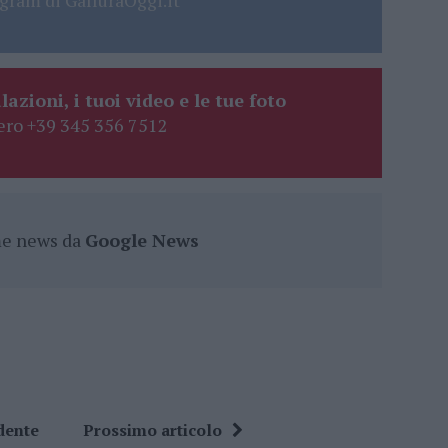
gram di GalluraOggi.it
lazioni, i tuoi video e le tue foto
ro +39 345 356 7512
ime news da
Google News
dente
Prossimo articolo