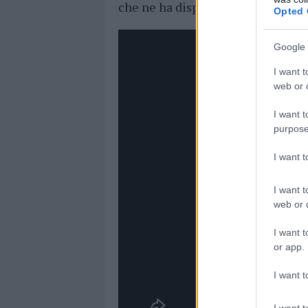
che ne ha disposto l’
immediata tr
Opted 
Google 
I want t
web or d
I want t
purpose
I want 
I want t
web or d
I want t
or app.
I want t
I want t