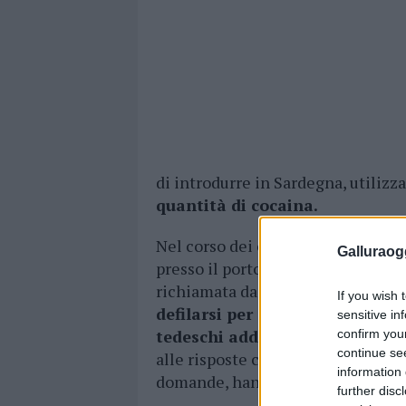
di introdurre in Sardegna, utilizz
quantità di cocaina.
Nel corso dei controlli allo sbar
Galluraogg
presso il porto Isola Bianca di Olbi
richiamata da un soggetto che all
If you wish 
defilarsi per evitare il controllo
sensitive in
tedeschi addestrati
alla ricerca
confirm you
continue se
alle risposte contraddittorie forn
information 
domande, hanno convinto i
milit
further disc