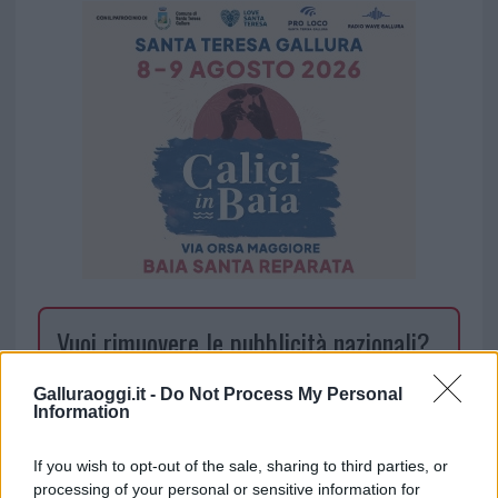
Vuoi rimuovere le pubblicità nazionali?
Puoi abbonarti a
soli € 1,10 al mese
Galluraoggi.it -
Do Not Process My Personal
Information
cliccando
qui
If you wish to opt-out of the sale, sharing to third parties, or
Sei già abbonato?
processing of your personal or sensitive information for