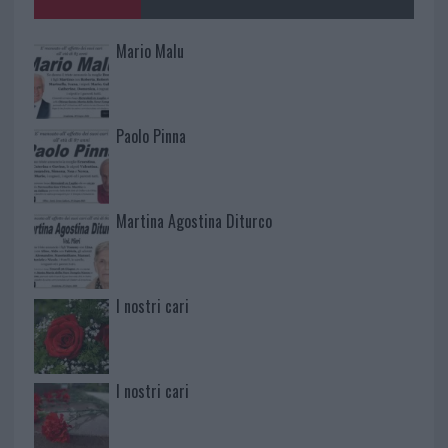
Mario Malu
Paolo Pinna
Martina Agostina Diturco
I nostri cari
I nostri cari