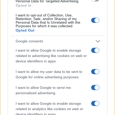
Personal Data for Targeted Advertising.
345 356 7512
Opted In
I want to opt-out of Collection, Use,
Retention, Sale, and/or Sharing of my
Personal Data that Is Unrelated with the
Purposes for which it was collected.
Opted Out
Ricevi le nostre ultime news
Google consents
da
Google News
I want to allow Google to enable storage
related to advertising like cookies on web or
device identifiers in apps.
Condividi l'articolo
I want to allow my user data to be sent to
F
T
Pi
W
S
Google for online advertising purposes.
a
w
n
h
h
I want to allow Google to send me
ce
it
te
at
a
personalized advertising.
Articolo precedente
b
te
re
s
re
Prossimo articolo
I want to allow Google to enable storage
o
r
st
A
related to analytics like cookies on web or
device identifiers in apps.