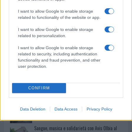
o
p
NOTIZIE RECENTI
I want to allow Google to enable storage
k
p
related to functionality of the website or app.
Controlli rafforzati in Costa Smeralda, 20
I want to allow Google to enable storage
arresti e 135 denunce
related to personalization.
I want to allow Google to enable storage
Tre milioni di euro dalla Provincia Gallura per
related to security, including authentication
nuove aule nelle scuole di Olbia
functionality and fraud prevention, and other
user protection.
Incidente sulla provinciale 125, paura tra Olbia e
Arzachena
CONFIRM
Incidente sulla strada provinciale ad Arzachena,
Data Deletion
Data Access
Privacy Policy
un ferito
Sangue, musica e solidarietà con Avis Olbia al