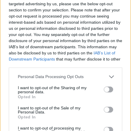
targeted advertising by us, please use the below opt-out
section to confirm your selection. Please note that after your
Puoi effettuare l'accesso andando nella
opt-out request is processed you may continue seeing
sezione
Login
dal menù del sito o
interest-based ads based on personal information utilized by
cliccando
qui
us or personal information disclosed to third parties prior to
your opt-out. You may separately opt-out of the further
disclosure of your personal information by third parties on the
IAB’s list of downstream participants. This information may
TEMI:
Capitaneria Palau
Comune Di Palau
also be disclosed by us to third parties on the
IAB’s List of
Porto Di Palau
Downstream Participants
that may further disclose it to other
third parties.
Notizie in tempo reale?
Please note that this website/app uses one or more Google
Entra nel canale telegram di
Personal Data Processing Opt Outs
services and may gather and store information including but
GalluraOggi.it
not limited to your visit or usage behaviour. You may click to
I want to opt-out of the Sharing of my
personal data.
grant or deny consent to Google and its third-party tags to
Opted In
use your data for below specified purposes in below Google
consent section.
I want to opt-out of the Sale of my
Personal Data.
Inviaci le tue segnalazioni,
Opted In
i tuoi video e le tue foto
Su WhatsApp al numero +39
I want to opt-out of processing my