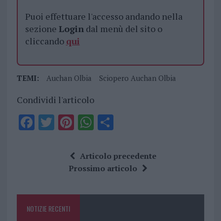
Puoi effettuare l'accesso andando nella
sezione
Login
dal menù del sito o
cliccando
qui
TEMI:
Auchan Olbia
Sciopero Auchan Olbia
Condividi l'articolo
F
T
Pi
W
S
a
w
n
h
h
ce
it
te
at
a
Articolo precedente
b
te
re
s
re
Prossimo articolo
o
r
st
A
o
p
NOTIZIE RECENTI
k
p