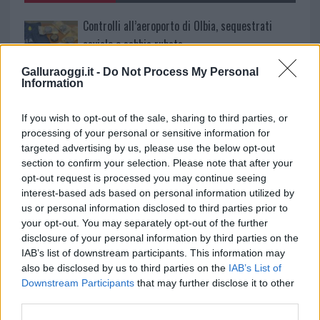
Controlli all’aeroporto di Olbia, sequestrati
caviale e sabbia rubata
Galluraoggi.it -
Do Not Process My Personal
Information
Migliori cliniche di estetica medicale avanzata
in Europa: classifica dei 5 centri di riferimento
If you wish to opt-out of the sale, sharing to third parties, or
pe…
processing of your personal or sensitive information for
Incendi, a San Pasquale arriva il Campo Base:
targeted advertising by us, please use the below opt-out
section to confirm your selection. Please note that after your
l’inaugurazione
opt-out request is processed you may continue seeing
interest-based ads based on personal information utilized by
Andrea Mura conquista Palau: grande
us or personal information disclosed to third parties prior to
your opt-out. You may separately opt-out of the further
partecipazione per il suo racconto
disclosure of your personal information by third parties on the
IAB’s list of downstream participants. This information may
Calangianus, allarme sul centro accoglienza
also be disclosed by us to third parties on the
IAB’s List of
Downstream Participants
that may further disclose it to other
minori, Albieri: “Episodi gravissimi”
third parties.