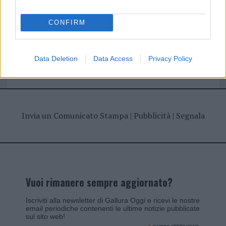
CONFIRM
Giovannimaria Cabras
Data Deletion
Data Access
Privacy Policy
Invia un Comunicato Stampa
|
Pubblicità
|
Segnala
Vuoi rimanere sempre aggiornato?
Iscriviti alla newsletter di Gallura Oggi e ricevi le nostre
email periodiche contenenti le ultime notizie pubblicate
sul sito web!