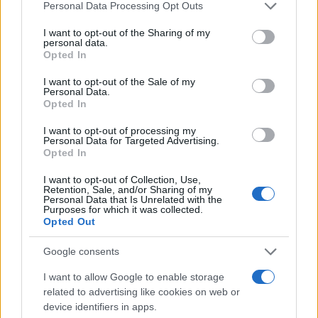
Please note that this website/app uses one or more Google
Gallura, finti clienti svuotano le suite: furto da
Personal Data Processing Opt Outs
services and may gather and store information including but
50mila nel resort
not limited to your visit or usage behaviour. You may click to
I want to opt-out of the Sharing of my
personal data.
grant or deny consent to Google and its third-party tags to
Opted In
use your data for below specified purposes in below Google
Meteo Olbia 7 agosto, sole e caldo tornano
consent section.
I want to opt-out of the Sale of my
protagonisti
Personal Data.
Opted In
I want to opt-out of processing my
Personal Data for Targeted Advertising.
Opted In
I want to opt-out of Collection, Use,
Retention, Sale, and/or Sharing of my
Personal Data that Is Unrelated with the
Purposes for which it was collected.
Opted Out
Google consents
NECROLOGIE
I want to allow Google to enable storage
related to advertising like cookies on web or
device identifiers in apps.
Mario Malu