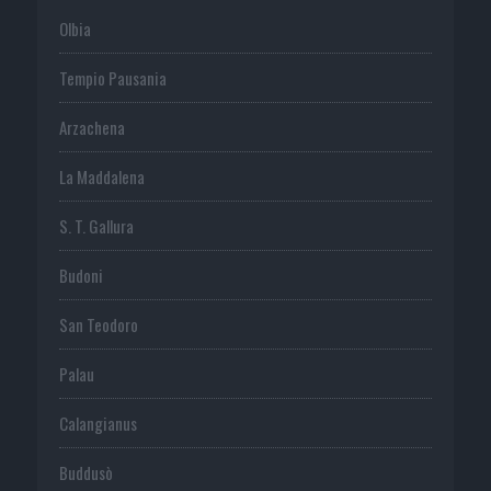
Olbia
Tempio Pausania
Arzachena
La Maddalena
S. T. Gallura
Budoni
San Teodoro
Palau
Calangianus
Buddusò