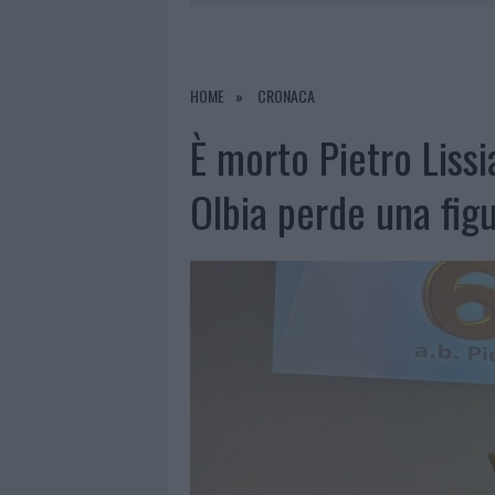
8 AGOSTO 2026
|
SALMO FINISCE IN OSPEDALE A CA
8 AGOSTO 2026
|
JOVANOTTI, GABRY PONTE E ALF
8 AGOSTO 2026
|
GIORGIA MELONI A LA MADDALENA
HOME
CRONACA
8 AGOSTO 2026
|
SANGUE, MUSICA E SOLIDARIETÀ 
È morto Pietro Lissi
Olbia perde una figu