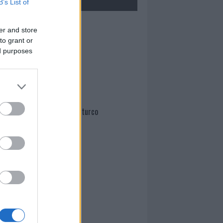
B’s List of
Mario Malu
er and store
to grant or
ed purposes
Paolo Pinna
Martina Agostina Diturco
I nostri cari
I nostri cari