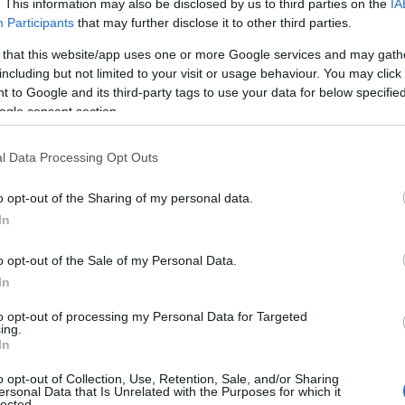
. This information may also be disclosed by us to third parties on the
IA
Participants
that may further disclose it to other third parties.
campo e giustizia sportiva.
 that this website/app uses one or more Google services and may gath
including but not limited to your visit or usage behaviour. You may click 
a contribuì alla diffusione del movimento
 to Google and its third-party tags to use your data for below specifi
 campionati regionali. Nel 1970 assunse
ogle consent section.
l Settore Giovanile e Scolastico della Figc
enne
presidente
.
l Data Processing Opt Outs
 anche il suo lungo percorso come
giudice
o opt-out of the Sharing of my personal data.
gc di Tempio Pausania
. Per decenni esaminò
In
i e applicò il Codice di Giustizia Sportiva nei
rio gallurese.
o opt-out of the Sale of my Personal Data.
In
ttutto il suo forte senso di appartenenza
to opt-out of processing my Personal Data for Targeted
 lasciato i campi
continuò a considerarsi
ing.
endo la propria esperienza al servizio delle
In
o opt-out of Collection, Use, Retention, Sale, and/or Sharing
ersonal Data that Is Unrelated with the Purposes for which it
lected.