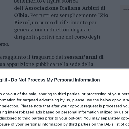
benemerito e figura storica
dell’
Associazione Italiana Arbitri di
Olbia.
Per tutti era semplicemente “
Zio
Piero
“, un punto di riferimento per
generazioni di direttori di gara e
dirigenti sportivi che nel corso degli
rso.
a raggiunto il traguardo dei
sessant’anni di
 sua apparizione pubblica nella sede della
bre del 2025, durante la tradizionale festa
una pergamena celebrativa per il lungo
i.it -
Do Not Process My Personal Information
to opt-out of the sale, sharing to third parties, or processing of your per
29 novembre 1964.
Fu il primo arbitro gallurese
formation for targeted advertising by us, please use the below opt-out s
uando l’attuale sezione non era ancora
r selection. Please note that after your opt-out request is processed y
one di Sassari. Pochi giorni dopo arrivò la
eing interest-based ads based on personal information utilized by us or
disclosed to third parties prior to your opt-out. You may separately opt-
Telti per una gara del campionato
losure of your personal information by third parties on the IAB’s list of
NEC