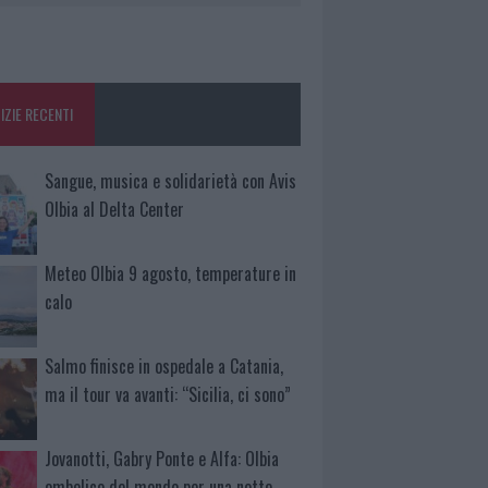
IZIE RECENTI
Sangue, musica e solidarietà con Avis
Olbia al Delta Center
Meteo Olbia 9 agosto, temperature in
calo
Salmo finisce in ospedale a Catania,
ma il tour va avanti: “Sicilia, ci sono”
Jovanotti, Gabry Ponte e Alfa: Olbia
ombelico del mondo per una notte