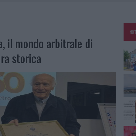
TANIA, MA IL TOUR VA AVANTI: “SICILIA, CI SONO”
A: OLBIA OMBELICO DEL MONDO PER UNA NOTTE
, LA VICESINDACO: “ORGOGLIO E DISCREZIONE PER VISITA PRIVATA”
NOT
CON AVIS OLBIA AL DELTA CENTER
a, il mondo arbitrale di
ra storica