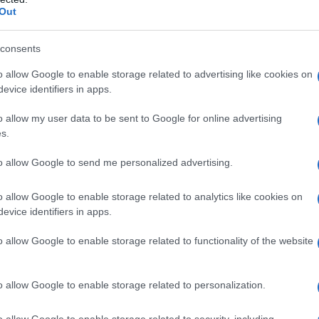
 Olbia.
Out
 suscitato profonda commozione nella sezione
consents
 arrivato quello dell’ex presidente sezionale
ineato il valore umano e sportivo di Lissia.
o allow Google to enable storage related to advertising like cookies on
evice identifiers in apps.
alori etici
, dotato di uno spiccato senso della
o allow my user data to be sent to Google for online advertising
le regole, tanto da dedicargli la sua intera vita,
s.
come giudice sportivo, uno dei precursori del
to allow Google to send me personalized advertising.
 quelle dell’attuale presidente della sezione,
o allow Google to enable storage related to analytics like cookies on
zi con Zio Piero, perdiamo
una delle memorie
evice identifiers in apps.
, componente del primo direttivo sezionale
o allow Google to enable storage related to functionality of the website
 nostra Sezione. Piero ci teneva
amiglia
, senza distinzione tra Tempio e Olbia
lia. Con Piero se ne va un uomo di grande
o allow Google to enable storage related to personalization.
on lui era un’occasione buona per apprendere
l terreno di gioco: l’umiltà e la capacità di non
o allow Google to enable storage related to security, including