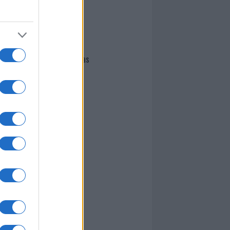
I nostri cari
Giovannimaria Cabras