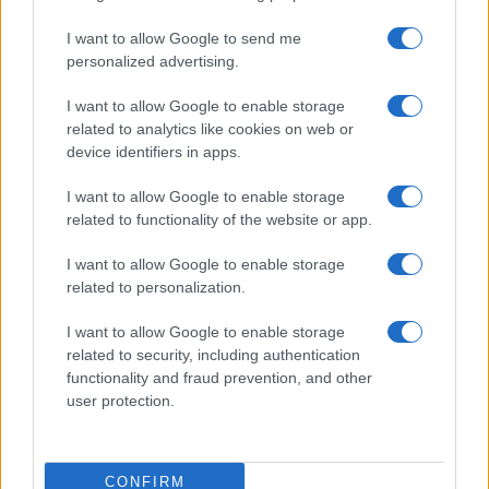
da
Google News
I want to allow Google to send me
personalized advertising.
Condividi l'articolo
I want to allow Google to enable storage
related to analytics like cookies on web or
F
T
Pi
W
S
device identifiers in apps.
a
w
n
h
h
I want to allow Google to enable storage
ce
it
te
at
a
related to functionality of the website or app.
Articolo precedente
b
te
re
s
re
Prossimo articolo
I want to allow Google to enable storage
o
r
st
A
related to personalization.
o
p
I want to allow Google to enable storage
NOTIZIE RECENTI
k
p
related to security, including authentication
functionality and fraud prevention, and other
user protection.
Incendio nella notte a Olbia, a fuoco due furgoni
CONFIRM