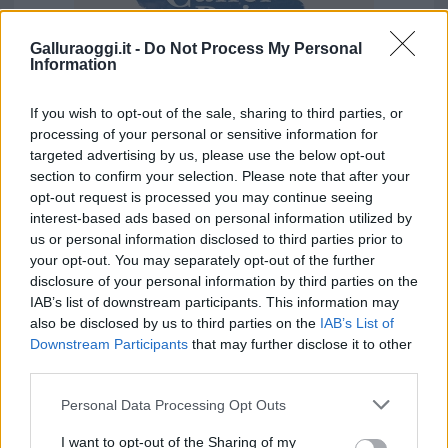
Galluraoggi.it -
Do Not Process My Personal
Information
If you wish to opt-out of the sale, sharing to third parties, or
processing of your personal or sensitive information for
Vuoi rimuovere le pubblicità nazionali?
targeted advertising by us, please use the below opt-out
section to confirm your selection. Please note that after your
Puoi abbonarti a
soli € 1,10 al mese
opt-out request is processed you may continue seeing
cliccando
qui
interest-based ads based on personal information utilized by
us or personal information disclosed to third parties prior to
your opt-out. You may separately opt-out of the further
Sei già abbonato?
disclosure of your personal information by third parties on the
IAB’s list of downstream participants. This information may
Puoi effettuare l'accesso andando nella
also be disclosed by us to third parties on the
IAB’s List of
Downstream Participants
that may further disclose it to other
sezione
Login
dal menù del sito o
third parties.
cliccando
qui
Please note that this website/app uses one or more Google
Personal Data Processing Opt Outs
services and may gather and store information including but
not limited to your visit or usage behaviour. You may click to
I want to opt-out of the Sharing of my