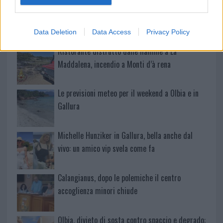
A fuoco un deposito con bombole, intervento dei
vigili del fuoco a Rudalza
Data Deletion
Data Access
Privacy Policy
Ristorante distrutto dalle fiamme a La
Maddalena, incendio a Monti d’à rena
Le previsioni meteo per il weekend a Olbia e in
Gallura
Michelle Hunziker in Gallura, bella anche dal
vivo: un amico vip svela come fa
Calangianus, dopo le polemiche il centro
accoglienza minori chiude
Olbia, divieto di sosta contro spaccio e degrado: