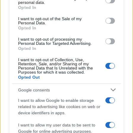
TEMI:
Notizie Olbia
Religione Gallura
personal data.
grant or deny consent to Google and its third-party tags to
Opted In
Scuola Gallura
Scuola Religione Gallura
use your data for below specified purposes in below Google
consent section.
I want to opt-out of the Sale of my
Inviaci le tue segnalazioni,
Personal Data.
Opted In
i tuoi video e le tue foto
Su WhatsApp al numero +39
I want to opt-out of processing my
Personal Data for Targeted Advertising.
345 356 7512
Opted In
I want to opt-out of Collection, Use,
Retention, Sale, and/or Sharing of my
Personal Data that Is Unrelated with the
Purposes for which it was collected.
Notizie in tempo reale?
Opted Out
Entra nel canale telegram di
GalluraOggi.it
Google consents
I want to allow Google to enable storage
related to advertising like cookies on web or
device identifiers in apps.
Ricevi le nostre ultime news
I want to allow my user data to be sent to
Google for online advertising purposes.