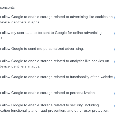
eale?
consents
gram di GalluraOggi.it
o allow Google to enable storage related to advertising like cookies on
evice identifiers in apps.
o allow my user data to be sent to Google for online advertising
lazioni, i tuoi video e le tue foto
s.
ro +39 345 356 7512
to allow Google to send me personalized advertising.
o allow Google to enable storage related to analytics like cookies on
evice identifiers in apps.
ime news da
Google News
o allow Google to enable storage related to functionality of the website
o allow Google to enable storage related to personalization.
o allow Google to enable storage related to security, including
cation functionality and fraud prevention, and other user protection.