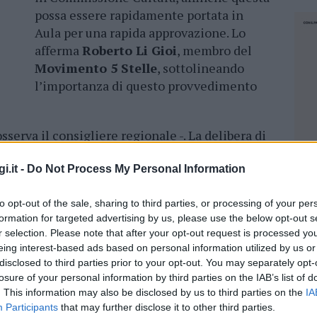
possa essere rapidamente portata in
Aula per una rapida approvazione. Lo
afferma
Roberto Li Gioi
, membro del
Movimento 5 Stelle
, sottolineando
l’importanza di questo provvedimento
osserva il consigliere regionale -. La delibera di
 infatti, condanna alla rinuncia all’autonomia
ro
,
Oschiri
e
Aggius
che hanno una
i.it -
Do Not Process My Personal Information
alle
400 unità
. Per il biennio successivo lo
to opt-out of the sale, sharing to third parties, or processing of your per
schiare saranno anche i comuni di
Monti
e
formation for targeted advertising by us, please use the below opt-out s
 la dispersione scolastica sono
fenomeni
che
r selection. Please note that after your opt-out request is processed y
eing interest-based ads based on personal information utilized by us or
disclosed to third parties prior to your opt-out. You may separately opt-
all’
Anci Sardegna
prevede che nelle more
losure of your personal information by third parties on the IAB’s list of
gionale sull’istruzione la
Regione
si faccia
. This information may also be disclosed by us to third parties on the
IA
a necessaria a mantenere le autonomie
Participants
that may further disclose it to other third parties.
NEC