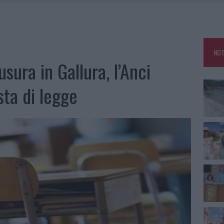
HE IL CENTRO ACCOGLIENZA MINORI CHIUDE
RO SPACCIO E DEGRADO: ESPLODE LA PROTESTA
SCEGLIERE LA SOLUZIONE IDEALE PER LA CASA E L’UFFICIO
NOT
KEND A OLBIA E IN GALLURA
sura in Gallura, l’Anci
ta di legge