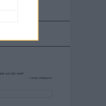
cate sul sito web!
*
campo obbligatorio