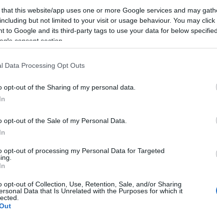
destinando
10 milioni di euro per tre anni
“,
 that this website/app uses one or more Google services and may gath
including but not limited to your visit or usage behaviour. You may click 
 to Google and its third-party tags to use your data for below specifi
ogle consent section.
l Data Processing Opt Outs
azionali?
o opt-out of the Sharing of my personal data.
 mese
cliccando
qui
In
o opt-out of the Sale of my Personal Data.
In
do nella sezione
Login
dal menù del sito o
to opt-out of processing my Personal Data for Targeted
ing.
In
o opt-out of Collection, Use, Retention, Sale, and/or Sharing
ersonal Data that Is Unrelated with the Purposes for which it
allura
Roberto Li Gioi
Scuole Gallura
lected.
Out