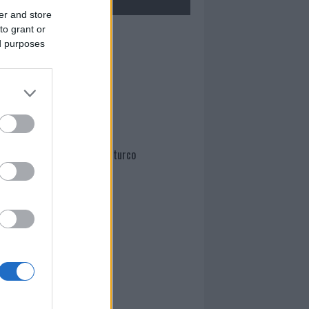
er and store
to grant or
Mario Malu
ed purposes
Paolo Pinna
Martina Agostina Diturco
I nostri cari
I nostri cari