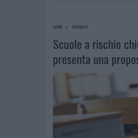
7 AGOSTO 2026
|
CALANGIANUS, DOPO LE POLEMIC
7 AGOSTO 2026
|
OLBIA, DIVIETO DI SOSTA CONT
7 AGOSTO 2026
|
PAUSA CAFFÈ IMPECCABILE: COME 
HOME
CRONACA
7 AGOSTO 2026
|
LE PREVISIONI METEO PER IL WEE
Scuole a rischio chiu
presenta una propos