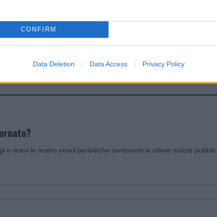
dente
Prossimo articolo
CONFIRM
Data Deletion
Data Access
Privacy Policy
Invia un Comunicato Stampa
|
Pubblicità
|
Segnala
iornato?
ggi e ricevi le nostre email periodiche contenenti le ultime notizie pubbli