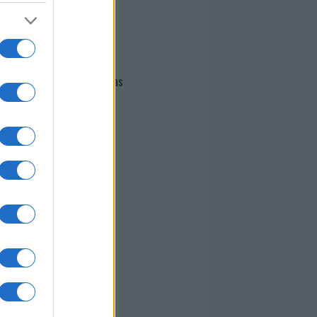
I nostri cari
Giovannimaria Cabras