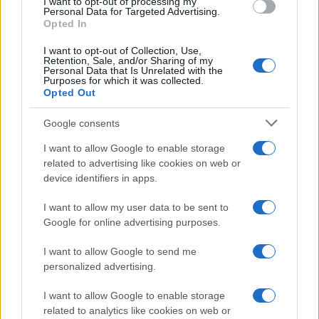
I want to opt-out of processing my
NECROLOGIE
Personal Data for Targeted Advertising.
Opted In
I want to opt-out of Collection, Use,
Mario Malu
Retention, Sale, and/or Sharing of my
Personal Data that Is Unrelated with the
Purposes for which it was collected.
Opted Out
Paolo Pinna
Google consents
I want to allow Google to enable storage
related to advertising like cookies on web or
Martina Agostina Diturco
device identifiers in apps.
I want to allow my user data to be sent to
Google for online advertising purposes.
I nostri cari
I want to allow Google to send me
personalized advertising.
I nostri cari
I want to allow Google to enable storage
related to analytics like cookies on web or