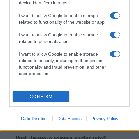
device identifiers in apps.
I nostri cari
I want to allow Google to enable storage
related to functionality of the website or app.
I want to allow Google to enable storage
related to personalization.
Giovannimaria Cabras
I want to allow Google to enable storage
related to security, including authentication
functionality and fraud prevention, and other
user protection.
Invia un Comunicato Stampa
|
Pubblicità
|
Segnala
CONFIRM
Data Deletion
Data Access
Privacy Policy
Vuoi rimanere sempre aggiornato?