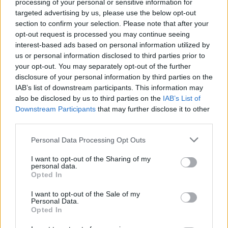
processing of your personal or sensitive information for
Incendi, a San Pasquale arriva il Campo Base:
targeted advertising by us, please use the below opt-out
l’inaugurazione
section to confirm your selection. Please note that after your
opt-out request is processed you may continue seeing
interest-based ads based on personal information utilized by
Andrea Mura conquista Palau: grande
us or personal information disclosed to third parties prior to
partecipazione per il suo racconto
your opt-out. You may separately opt-out of the further
disclosure of your personal information by third parties on the
IAB’s list of downstream participants. This information may
Calangianus, allarme sul centro accoglienza
also be disclosed by us to third parties on the
IAB’s List of
minori, Albieri: “Episodi gravissimi”
Downstream Participants
that may further disclose it to other
third parties.
Please note that this website/app uses one or more Google
Personal Data Processing Opt Outs
services and may gather and store information including but
not limited to your visit or usage behaviour. You may click to
I want to opt-out of the Sharing of my
personal data.
grant or deny consent to Google and its third-party tags to
Opted In
use your data for below specified purposes in below Google
consent section.
I want to opt-out of the Sale of my
Personal Data.
Opted In