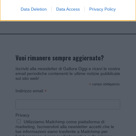
Data Deletion
Data Access
Privacy Policy
Invia un Comunicato Stampa
|
Pubblicità
|
Segnala
Vuoi rimanere sempre aggiornato?
Iscriviti alla newsletter di Gallura Oggi e ricevi le nostre
email periodiche contenenti le ultime notizie pubblicate
sul sito web!
*
campo obbligatorio
*
Indirizzo email
Privacy
Utilizziamo Mailchimp come piattaforma di
marketing. Iscrivendoti alla newsletter accetti che le
tue informazioni siano trasferite a Mailchimp per