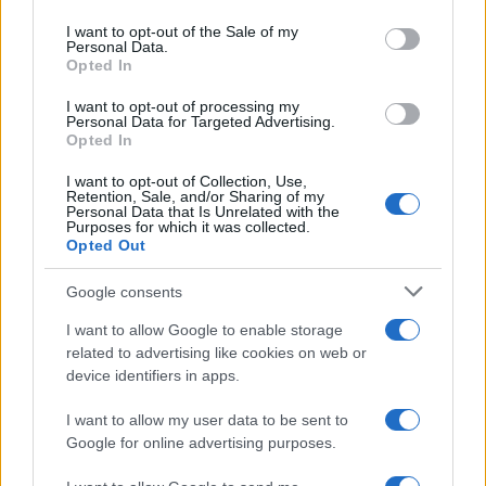
use your data for below specified purposes in below Google
consent section.
I want to opt-out of the Sale of my
Personal Data.
Opted In
I want to opt-out of processing my
Personal Data for Targeted Advertising.
Opted In
I want to opt-out of Collection, Use,
Retention, Sale, and/or Sharing of my
Personal Data that Is Unrelated with the
NECROLOGIE
Purposes for which it was collected.
Opted Out
Mario Malu
Google consents
I want to allow Google to enable storage
related to advertising like cookies on web or
device identifiers in apps.
Paolo Pinna
I want to allow my user data to be sent to
Google for online advertising purposes.
Martina Agostina Diturco