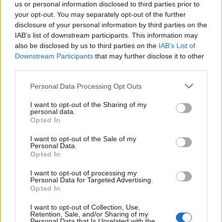
minori, Albieri: “Episodi gravissimi”
us or personal information disclosed to third parties prior to
your opt-out. You may separately opt-out of the further
disclosure of your personal information by third parties on the
IAB’s list of downstream participants. This information may
also be disclosed by us to third parties on the
IAB’s List of
Downstream Participants
that may further disclose it to other
third parties.
Please note that this website/app uses one or more Google
Personal Data Processing Opt Outs
services and may gather and store information including but
not limited to your visit or usage behaviour. You may click to
I want to opt-out of the Sharing of my
personal data.
grant or deny consent to Google and its third-party tags to
Opted In
use your data for below specified purposes in below Google
NECROLOGIE
consent section.
I want to opt-out of the Sale of my
Personal Data.
Opted In
Mario Malu
I want to opt-out of processing my
Personal Data for Targeted Advertising.
Opted In
Paolo Pinna
I want to opt-out of Collection, Use,
Retention, Sale, and/or Sharing of my
Personal Data that Is Unrelated with the