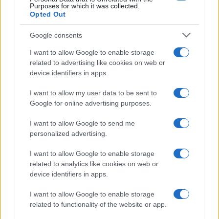
Purposes for which it was collected.
Opted Out
Martina Agostina Diturco
Google consents
I want to allow Google to enable storage
I nostri cari
related to advertising like cookies on web or
device identifiers in apps.
I want to allow my user data to be sent to
I nostri cari
Google for online advertising purposes.
I want to allow Google to send me
personalized advertising.
I nostri cari
I want to allow Google to enable storage
related to analytics like cookies on web or
device identifiers in apps.
Giovannimaria Cabras
I want to allow Google to enable storage
related to functionality of the website or app.