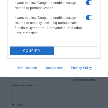
I want to allow Google to enable storage
related to personalization.
I want to allow Google to enable storage
related to security, including authentication
Invia un Comunicato Stampa
|
Pubblicità
|
Segnala
functionality and fraud prevention, and other
user protection.
CONFIRM
Vuoi rimanere sempre aggiornato?
Iscriviti alla newsletter di Gallura Oggi e ricevi le nostre
Data Deletion
Data Access
Privacy Policy
email periodiche contenenti le ultime notizie pubblicate
sul sito web!
*
campo obbligatorio
*
Indirizzo email
Privacy