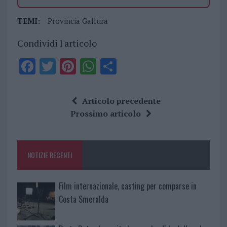
TEMI:
Provincia Gallura
Condividi l'articolo
F
T
Pi
W
S
a
w
n
h
h
ce
it
te
at
a
Articolo precedente
b
te
re
s
re
Prossimo articolo
o
r
st
A
o
p
NOTIZIE RECENTI
k
p
Film internazionale, casting per comparse in
Costa Smeralda