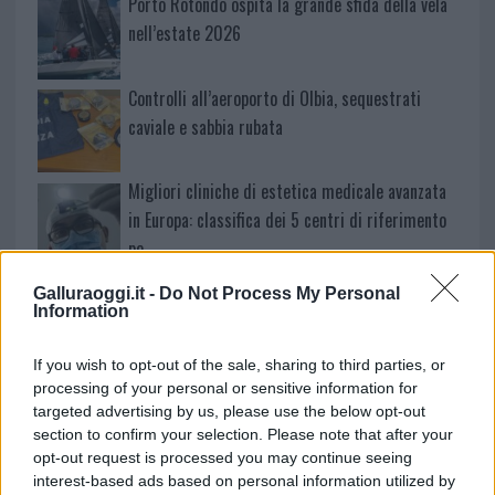
Porto Rotondo ospita la grande sfida della vela
nell’estate 2026
Controlli all’aeroporto di Olbia, sequestrati
caviale e sabbia rubata
Migliori cliniche di estetica medicale avanzata
in Europa: classifica dei 5 centri di riferimento
pe…
Incendi, a San Pasquale arriva il Campo Base:
Galluraoggi.it -
Do Not Process My Personal
l’inaugurazione
Information
If you wish to opt-out of the sale, sharing to third parties, or
Andrea Mura conquista Palau: grande
processing of your personal or sensitive information for
partecipazione per il suo racconto
targeted advertising by us, please use the below opt-out
section to confirm your selection. Please note that after your
opt-out request is processed you may continue seeing
Calangianus, allarme sul centro accoglienza
interest-based ads based on personal information utilized by