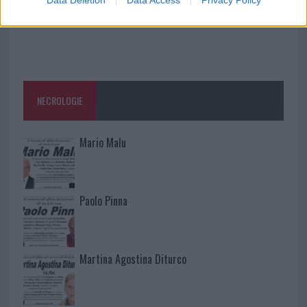
Data Deletion
Data Access
Privacy Policy
NECROLOGIE
Mario Malu
Paolo Pinna
Martina Agostina Diturco