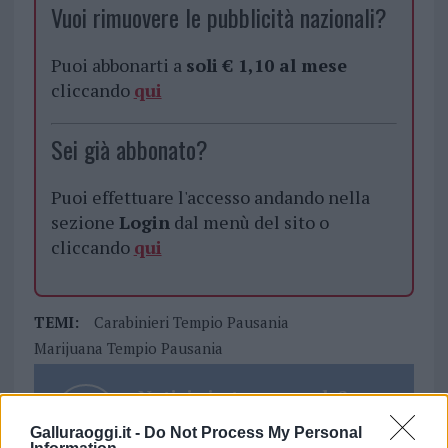
Vuoi rimuovere le pubblicità nazionali?
Puoi abbonarti a
soli € 1,10 al mese
cliccando
qui
Sei già abbonato?
Puoi effettuare l'accesso andando nella
sezione
Login
dal menù del sito o
cliccando
qui
TEMI:
Carabinieri Tempio Pausania
Marijuana Tempio Pausania
Notizie in tempo reale?
Entra nel canale telegram di
Galluraoggi.it -
Do Not Process My Personal
GalluraOggi.it