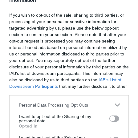
Information
If you wish to opt-out of the sale, sharing to third parties, or
processing of your personal or sensitive information for
targeted advertising by us, please use the below opt-out
Inviaci le tue segnalazioni,
section to confirm your selection. Please note that after your
i tuoi video e le tue foto
opt-out request is processed you may continue seeing
Su WhatsApp al numero +39
interest-based ads based on personal information utilized by
345 356 7512
us or personal information disclosed to third parties prior to
your opt-out. You may separately opt-out of the further
disclosure of your personal information by third parties on the
IAB’s list of downstream participants. This information may
also be disclosed by us to third parties on the
IAB’s List of
Downstream Participants
that may further disclose it to other
Ricevi le nostre ultime news
third parties.
Please note that this website/app uses one or more Google
da
Google News
Personal Data Processing Opt Outs
services and may gather and store information including but
not limited to your visit or usage behaviour. You may click to
I want to opt-out of the Sharing of my
personal data.
grant or deny consent to Google and its third-party tags to
Opted In
Condividi l'articolo
use your data for below specified purposes in below Google
consent section.
I want to opt-out of the Sale of my