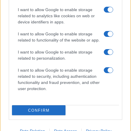
accoglienza minori chiude
I want to allow Google to enable storage
related to analytics like cookies on web or
Olbia, divieto di sosta contro spaccio e degrado:
device identifiers in apps.
esplode la protesta
I want to allow Google to enable storage
related to functionality of the website or app.
Pausa caffè impeccabile: come scegliere la
soluzione ideale per la casa e l’ufficio
I want to allow Google to enable storage
related to personalization.
Monte Pino, la fine di un lungo dolore: storia e
I want to allow Google to enable storage
rinascita della strada che segnò la Gallura
related to security, including authentication
functionality and fraud prevention, and other
user protection.
Raid nelle campagne di Berchidda, rischio per
la rete elettrica
CONFIRM