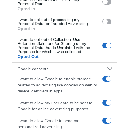
F
T
Pi
W
S
Personal Data.
Opted In
a
w
n
h
h
ce
it
te
at
a
I want to opt-out of processing my
Articolo precedente
Personal Data for Targeted Advertising.
Opted In
b
te
re
s
re
Prossimo articolo
o
r
st
A
I want to opt-out of Collection, Use,
Retention, Sale, and/or Sharing of my
o
p
Personal Data that Is Unrelated with the
Purposes for which it was collected.
NOTIZIE RECENTI
k
p
Opted Out
Google consents
Le previsioni meteo per il weekend a Olbia e in
I want to allow Google to enable storage
Gallura
related to advertising like cookies on web or
device identifiers in apps.
Michelle Hunziker in Gallura, bella anche dal
I want to allow my user data to be sent to
vivo: un amico vip svela come fa
Google for online advertising purposes.
Calangianus, dopo le polemiche il centro
I want to allow Google to send me
personalized advertising.