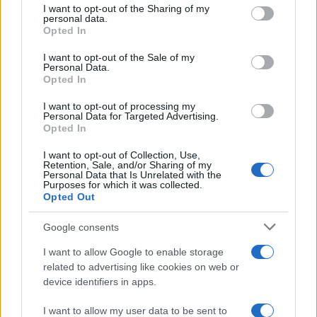
not limited to your visit or usage behaviour. You may click to
I want to opt-out of the Sharing of my
La Maddalena, festa per i 30 anni del Diving
personal data.
grant or deny consent to Google and its third-party tags to
center di Tegge
Opted In
use your data for below specified purposes in below Google
consent section.
I want to opt-out of the Sale of my
Personal Data.
Esce di strada con l’auto ad Arzachena: ferito il
Opted In
conducente
I want to opt-out of processing my
Personal Data for Targeted Advertising.
Opted In
Turiste si perdono a Tavolara: salvate dai vigili
del fuoco
I want to opt-out of Collection, Use,
Retention, Sale, and/or Sharing of my
Personal Data that Is Unrelated with the
Purposes for which it was collected.
Meteo Olbia 6 agosto, migliora il tempo in
Opted Out
Gallura
Google consents
Incidente Olbia, poliziotto in vacanza salva 6
I want to allow Google to enable storage
related to advertising like cookies on web or
persone: due bimbi tra i feriti
device identifiers in apps.
I want to allow my user data to be sent to
Red Valley Festival, musica no-stop a Olbia fino