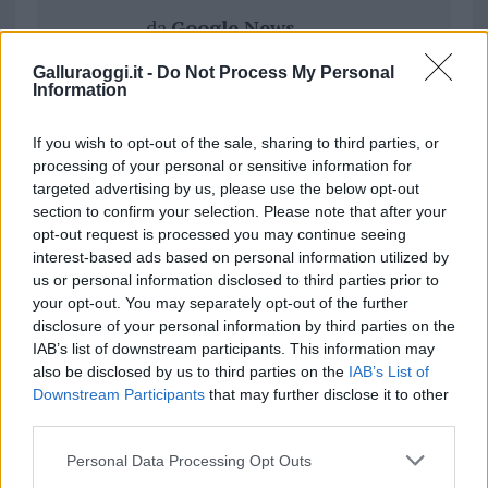
da
Google News
Galluraoggi.it -
Do Not Process My Personal
Information
Condividi l'articolo
If you wish to opt-out of the sale, sharing to third parties, or
F
T
Pi
W
S
processing of your personal or sensitive information for
a
w
n
h
h
targeted advertising by us, please use the below opt-out
section to confirm your selection. Please note that after your
ce
it
te
at
a
Articolo precedente
opt-out request is processed you may continue seeing
b
te
re
s
re
interest-based ads based on personal information utilized by
Prossimo articolo
us or personal information disclosed to third parties prior to
o
r
st
A
your opt-out. You may separately opt-out of the further
o
p
disclosure of your personal information by third parties on the
NOTIZIE RECENTI
IAB’s list of downstream participants. This information may
k
p
also be disclosed by us to third parties on the
IAB’s List of
Downstream Participants
that may further disclose it to other
“Sul filo del discorso”: sold out ad Olbia per il
third parties.
reading su Atzeni
Please note that this website/app uses one or more Google
Personal Data Processing Opt Outs
services and may gather and store information including but