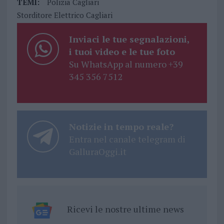
TEMI:
Polizia Cagliari
Storditore Elettrico Cagliari
Inviaci le tue segnalazioni,
i tuoi video e le tue foto
Su WhatsApp al numero +39
345 356 7512
Notizie in tempo reale?
Entra nel canale telegram di
GalluraOggi.it
Ricevi le nostre ultime news