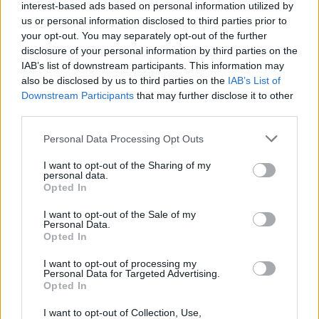
interest-based ads based on personal information utilized by
us or personal information disclosed to third parties prior to
Porto Rotondo ospita la grande sfida della vela
your opt-out. You may separately opt-out of the further
nell’estate 2026
disclosure of your personal information by third parties on the
IAB’s list of downstream participants. This information may
also be disclosed by us to third parties on the
IAB’s List of
Controlli all’aeroporto di Olbia, sequestrati
Downstream Participants
that may further disclose it to other
caviale e sabbia rubata
third parties.
Please note that this website/app uses one or more Google
Personal Data Processing Opt Outs
Migliori cliniche di estetica medicale avanzata
services and may gather and store information including but
not limited to your visit or usage behaviour. You may click to
I want to opt-out of the Sharing of my
in Europa: classifica dei 5 centri di riferimento
personal data.
grant or deny consent to Google and its third-party tags to
pe…
Opted In
use your data for below specified purposes in below Google
consent section.
Incendi, a San Pasquale arriva il Campo Base:
I want to opt-out of the Sale of my
Personal Data.
l’inaugurazione
Opted In
I want to opt-out of processing my
Andrea Mura conquista Palau: grande
Personal Data for Targeted Advertising.
Opted In
partecipazione per il suo racconto
I want to opt-out of Collection, Use,