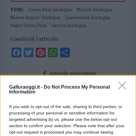
TEMI:
Green Pass Sardegna
Notizie Sardegna
Nuove Regole Sardegna
Quarantena Sardegna
Super Green Pass
Vaccini Sardegna
Condividi l'articolo
F
T
Pi
W
S
a
w
n
h
h
ce
it
te
at
a
Articolo precedente
b
te
re
s
re
Prossimo articolo
Galluraoggi.it -
Do Not Process My Personal
o
r
st
A
Information
o
p
NOTIZIE RECENTI
If you wish to opt-out of the sale, sharing to third parties, or
k
p
processing of your personal or sensitive information for
targeted advertising by us, please use the below opt-out
Film internazionale, casting per comparse in
section to confirm your selection. Please note that after your
Costa Smeralda
opt-out request is processed you may continue seeing