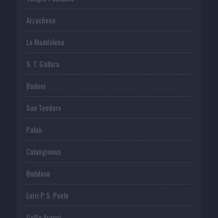
Arzachena
La Maddalena
S. T. Gallura
Budoni
San Teodoro
Palau
Calangianus
Buddusò
Loiri P. S. Paolo
Golfo Aranci