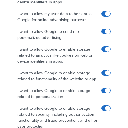
device identifiers in apps.
I nostri cari
I want to allow my user data to be sent to
Google for online advertising purposes.
Giovannimaria Cabras
I want to allow Google to send me
personalized advertising.
I want to allow Google to enable storage
related to analytics like cookies on web or
device identifiers in apps.
I want to allow Google to enable storage
Invia un Comunicato Stampa
|
Pubblicità
|
Segnala
related to functionality of the website or app.
I want to allow Google to enable storage
related to personalization.
I want to allow Google to enable storage
related to security, including authentication
Vuoi rimanere sempre aggiornato?
functionality and fraud prevention, and other
user protection.
Iscriviti alla newsletter di Gallura Oggi e ricevi le nostre