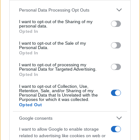
Please note that this website/app uses one or more Google
Personal Data Processing Opt Outs
Mario Malu
services and may gather and store information including but
not limited to your visit or usage behaviour. You may click to
I want to opt-out of the Sharing of my
personal data.
grant or deny consent to Google and its third-party tags to
Opted In
use your data for below specified purposes in below Google
Paolo Pinna
consent section.
I want to opt-out of the Sale of my
Personal Data.
Opted In
Martina Agostina Diturco
I want to opt-out of processing my
Personal Data for Targeted Advertising.
Opted In
I want to opt-out of Collection, Use,
I nostri cari
Retention, Sale, and/or Sharing of my
Personal Data that Is Unrelated with the
Purposes for which it was collected.
Opted Out
I nostri cari
Google consents
I want to allow Google to enable storage
related to advertising like cookies on web or