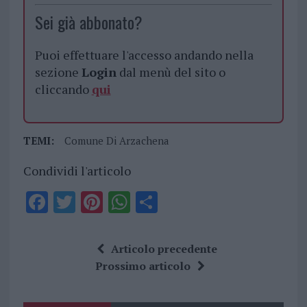
Sei già abbonato?
Puoi effettuare l'accesso andando nella
sezione
Login
dal menù del sito o
cliccando
qui
TEMI:
Comune Di Arzachena
Condividi l'articolo
F
T
Pi
W
S
a
w
n
h
h
ce
it
te
at
a
Articolo precedente
b
te
re
s
re
Prossimo articolo
o
r
st
A