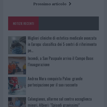
b
te
re
s
re
Prossimo articolo
o
r
st
A
o
p
NOTIZIE RECENTI
k
p
Migliori cliniche di estetica medicale avanzata
in Europa: classifica dei 5 centri di riferimento
pe…
Incendi, a San Pasquale arriva il Campo Base:
l’inaugurazione
Andrea Mura conquista Palau: grande
partecipazione per il suo racconto
Calangianus, allarme sul centro accoglienza
minori, Albieri: “Episodi gravissimi”