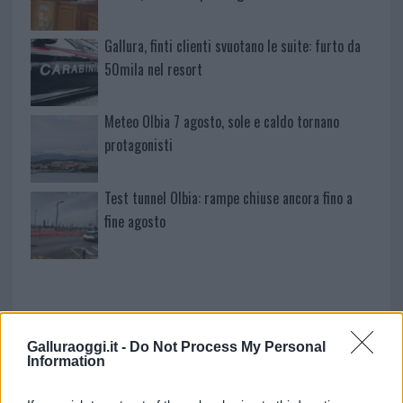
Gallura, finti clienti svuotano le suite: furto da
50mila nel resort
Meteo Olbia 7 agosto, sole e caldo tornano
protagonisti
Test tunnel Olbia: rampe chiuse ancora fino a
fine agosto
Galluraoggi.it -
Do Not Process My Personal
Information