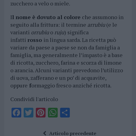
zucchero a velo o miele.
I
l nome è dovuto al colore
che assumono in
seguito alla frittura: il termine
arrubiu
(e le
varianti
orrubiu
o
ruju
) significa
infatti
rosso
in lingua sarda. La ricetta può
variare da paese a paese se non da famiglia a
famiglia, ma generalmente l’impasto è a base
di ricotta, zucchero, farina e scorza di limone
o arancia. Alcuni varianti prevedono l’utilizzo
di uova, zafferano e un po’ di acquavite,
oppure
f
ormaggio fresco anziché ricotta.
Condividi l'articolo
F
T
Pi
W
S
a
w
n
h
h
ce
it
te
at
a
Articolo precedente