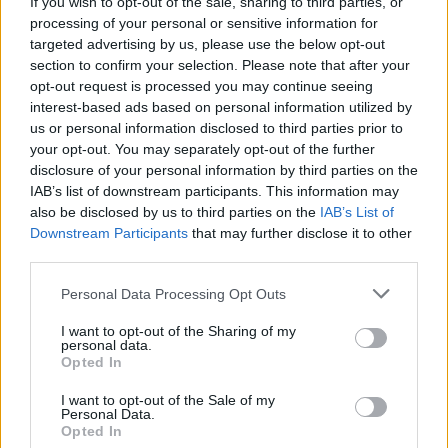
If you wish to opt-out of the sale, sharing to third parties, or
processing of your personal or sensitive information for
targeted advertising by us, please use the below opt-out
NECROLOGIE
section to confirm your selection. Please note that after your
opt-out request is processed you may continue seeing
interest-based ads based on personal information utilized by
Mario Malu
us or personal information disclosed to third parties prior to
your opt-out. You may separately opt-out of the further
disclosure of your personal information by third parties on the
IAB’s list of downstream participants. This information may
Paolo Pinna
also be disclosed by us to third parties on the
IAB’s List of
Downstream Participants
that may further disclose it to other
third parties.
Martina Agostina Diturco
Please note that this website/app uses one or more Google
Personal Data Processing Opt Outs
services and may gather and store information including but
not limited to your visit or usage behaviour. You may click to
I want to opt-out of the Sharing of my
personal data.
grant or deny consent to Google and its third-party tags to
Opted In
I nostri cari
use your data for below specified purposes in below Google
consent section.
I want to opt-out of the Sale of my
Personal Data.
Opted In