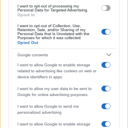
I nostri cari
I want to opt-out of processing my
Personal Data for Targeted Advertising.
Opted In
I nostri cari
I want to opt-out of Collection, Use,
Retention, Sale, and/or Sharing of my
Personal Data that Is Unrelated with the
Purposes for which it was collected.
Opted Out
Giovannimaria Cabras
Google consents
I want to allow Google to enable storage
related to advertising like cookies on web or
device identifiers in apps.
I want to allow my user data to be sent to
Google for online advertising purposes.
Invia un Comunicato Stampa
|
Pubblicità
|
Segnala
I want to allow Google to send me
personalized advertising.
I want to allow Google to enable storage