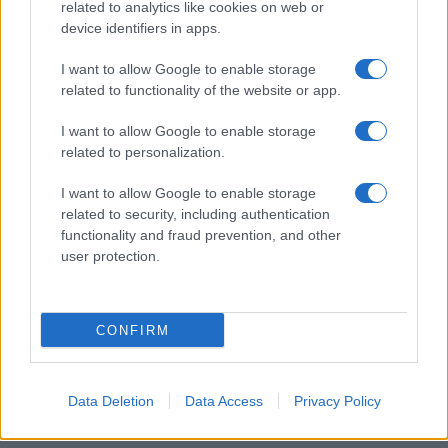
related to analytics like cookies on web or
device identifiers in apps.
Vuoi rimanere sempre aggiornato?
I want to allow Google to enable storage
Iscriviti alla newsletter di Gallura Oggi e ricevi le nostre
email periodiche contenenti le ultime notizie pubblicate
related to functionality of the website or app.
sul sito web!
*
campo obbligatorio
I want to allow Google to enable storage
*
Indirizzo email
related to personalization.
I want to allow Google to enable storage
related to security, including authentication
Privacy
functionality and fraud prevention, and other
Utilizziamo Mailchimp come piattaforma di
user protection.
marketing. Iscrivendoti alla newsletter accetti che le
tue informazioni siano trasferite a Mailchimp per
l'elaborazione.
Leggi qui l'informativa sulla privacy
di Mailchimp
.
Potrai annullare l'iscrizione in qualsiasi momento
CONFIRM
facendo clic sul collegamento nel piè di pagina delle
nostre e-mail.
Data Deletion
Data Access
Privacy Policy