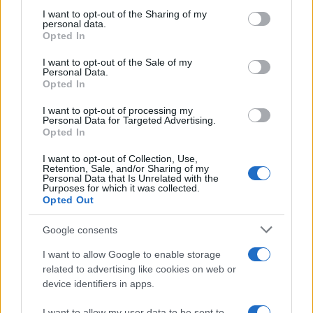
Ricevi le nostre ultime news
not limited to your visit or usage behaviour. You may click to
I want to opt-out of the Sharing of my
personal data.
grant or deny consent to Google and its third-party tags to
Opted In
use your data for below specified purposes in below Google
da
Google News
consent section.
I want to opt-out of the Sale of my
Personal Data.
Opted In
Condividi l'articolo
I want to opt-out of processing my
Personal Data for Targeted Advertising.
F
T
Pi
W
S
Opted In
a
w
n
h
h
I want to opt-out of Collection, Use,
Retention, Sale, and/or Sharing of my
ce
it
te
at
a
Personal Data that Is Unrelated with the
Articolo precedente
Purposes for which it was collected.
b
te
re
s
re
Opted Out
Prossimo articolo
o
r
st
A
Google consents
o
p
I want to allow Google to enable storage
NOTIZIE RECENTI
k
p
related to advertising like cookies on web or
device identifiers in apps.
Controlli rafforzati in Costa Smeralda, 20
I want to allow my user data to be sent to