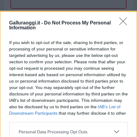
TEMI:
Avvelenamento Cani
Avvelenamento Gatti
Galluraoggi.it -
Do Not Process My Personal
Taglia
Taglia Buddusò
Information
Inviaci le tue segnalazioni,
If you wish to opt-out of the sale, sharing to third parties, or
i tuoi video e le tue foto
processing of your personal or sensitive information for
Su WhatsApp al numero +39
targeted advertising by us, please use the below opt-out
345 356 7512
section to confirm your selection. Please note that after your
opt-out request is processed you may continue seeing
interest-based ads based on personal information utilized by
us or personal information disclosed to third parties prior to
your opt-out. You may separately opt-out of the further
Notizie in tempo reale?
disclosure of your personal information by third parties on the
Entra nel canale telegram di
IAB’s list of downstream participants. This information may
also be disclosed by us to third parties on the
IAB’s List of
GalluraOggi.it
Downstream Participants
that may further disclose it to other
third parties.
Please note that this website/app uses one or more Google
Personal Data Processing Opt Outs
services and may gather and store information including but