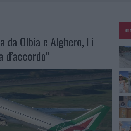
HE IL CENTRO ACCOGLIENZA MINORI CHIUDE
RO SPACCIO E DEGRADO: ESPLODE LA PROTESTA
SCEGLIERE LA SOLUZIONE IDEALE PER LA CASA E L’UFFICIO
NOT
KEND A OLBIA E IN GALLURA
lia da Olbia e Alghero, Li
ra d’accordo”