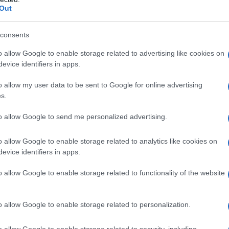
Out
azionali?
consents
o allow Google to enable storage related to advertising like cookies on
 mese
cliccando
qui
evice identifiers in apps.
o allow my user data to be sent to Google for online advertising
s.
do nella sezione
Login
dal menù del sito o
to allow Google to send me personalized advertising.
o allow Google to enable storage related to analytics like cookies on
evice identifiers in apps.
i Olbia
o allow Google to enable storage related to functionality of the website
lazioni, i tuoi video e le tue foto
o allow Google to enable storage related to personalization.
ro +39 345 356 7512
o allow Google to enable storage related to security, including