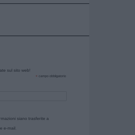
cate sul sito web!
*
campo obbligatorio
rmazioni siano trasferite a
e e-mail.