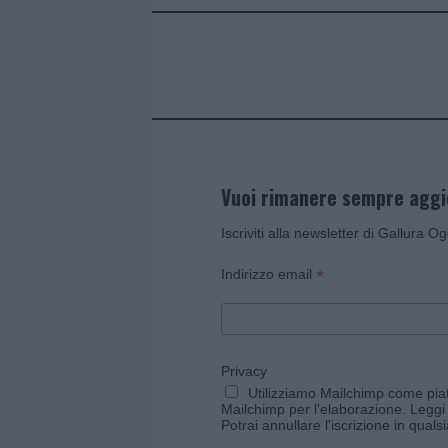
o
p
k
p
Vuoi rimanere sempre agg
Iscriviti alla newsletter di Gallura O
*
Indirizzo email
Privacy
Utilizziamo Mailchimp come piatt
Mailchimp per l'elaborazione.
Leggi 
Potrai annullare l'iscrizione in qual