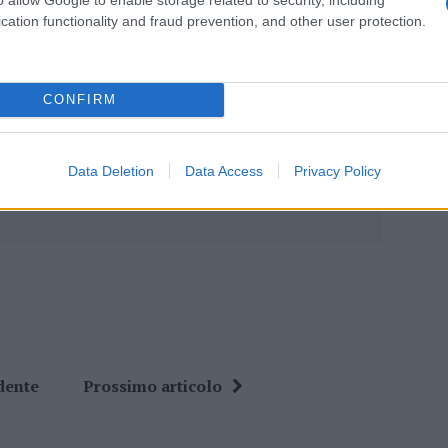
cation functionality and fraud prevention, and other user protection.
eale?
gram di GalluraOggi.it
CONFIRM
Data Deletion
Data Access
Privacy Policy
ime news da
Google News
dente
Prossimo articolo