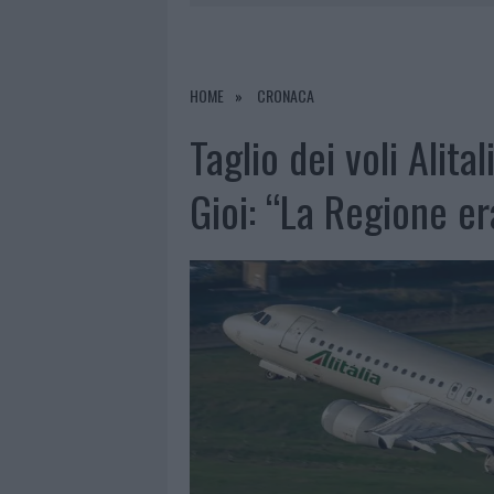
7 AGOSTO 2026
|
CALANGIANUS, DOPO LE POLEMIC
7 AGOSTO 2026
|
OLBIA, DIVIETO DI SOSTA CONT
7 AGOSTO 2026
|
PAUSA CAFFÈ IMPECCABILE: COME 
HOME
CRONACA
7 AGOSTO 2026
|
LE PREVISIONI METEO PER IL WEE
Taglio dei voli Alita
Gioi: “La Regione e