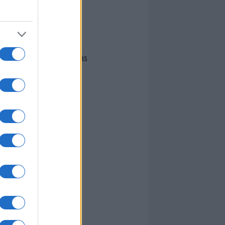
I nostri cari
Giovannimaria Cabras