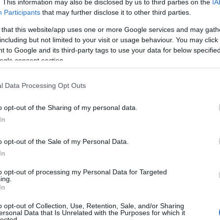
. This information may also be disclosed by us to third parties on the
IA
oltre dichiarato di aver già
presentato
Participants
that may further disclose it to other third parties.
 voli
durante il ponte festivo di inizio
 that this website/app uses one or more Google services and may gath
o, ma – sottolinea Li Gioi – questo è soltanto
including but not limited to your visit or usage behaviour. You may click 
da. In quanto sappiamo benissimo che il
diritto
 to Google and its third-party tags to use your data for below specifi
garantito soltanto a Pasqua, Natale e
ogle consent section.
à significa permettere ai lavoratori, agli
tadini bisognosi di cure, a tutta la popolazione
l Data Processing Opt Outs
 rientrare in Sardegna in giornata, e viceversa.
e tutto l’arco della giornata, e non imporre
o opt-out of the Sharing of my personal data.
me attualmente sta accadendo”.
In
 la riduzione dei voli avrebbe comportato gravi
o opt-out of the Sale of my Personal Data.
rdegna, ma ha
avallato senza battere ciglio la
In
tempo passa, il bando per la nuova continuità
to opt-out of processing my Personal Data for Targeted
a, e si avvicina pericolosamente il 31 gennaio,
ing.
inuità
ottenuta grazie esclusivamente alla
In
scadrà”, ha concluso il consigliere.
o opt-out of Collection, Use, Retention, Sale, and/or Sharing
ersonal Data that Is Unrelated with the Purposes for which it
lected.