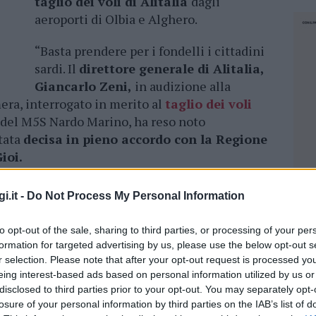
taglio dei voli di Alitalia
dagli
aeroporti di Olbia e Alghero.
“Basta prendere per i fondelli i cittadini
sardi. Il
direttore generale di Alitalia,
Giancarlo Zeni,
in audizione alla
ra, interrogato in merito al
taglio dei voli
 del M5S Nardo Marino, ha reso noto
stata
decisa in pieno accordo con la Regione
ioi.
ato platealmente l’assessore regionale ai
i.it -
Do Not Process My Personal Information
iorni fa, quando ormai i buoi erano scappati,
etico di monitoraggio
, che ha il compito di
to opt-out of the sale, sharing to third parties, or processing of your per
 di servizio, nella consapevolezza che la
formation for targeted advertising by us, please use the below opt-out s
 col suo consenso”.
r selection. Please note that after your opt-out request is processed y
eing interest-based ads based on personal information utilized by us or
a ancora una volta di
muoversi a tentoni
disclosed to third parties prior to your opt-out. You may separately opt-
losure of your personal information by third parties on the IAB’s list of
ma idea
del disegno presente e futuro del
NEC