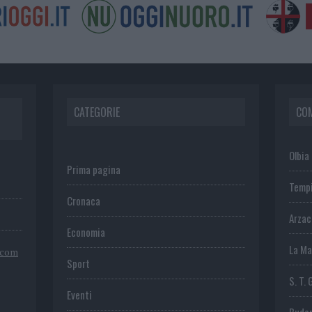
CATEGORIE
CO
Olbia
Prima pagina
Temp
Cronaca
Arza
Economia
La Ma
.com
Sport
S. T. 
Eventi