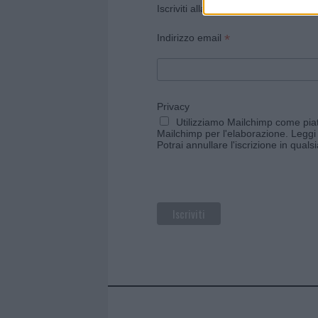
Iscriviti alla newsletter di Gallura O
*
Indirizzo email
Privacy
Utilizziamo Mailchimp come piatt
Mailchimp per l'elaborazione.
Leggi 
Potrai annullare l'iscrizione in qual