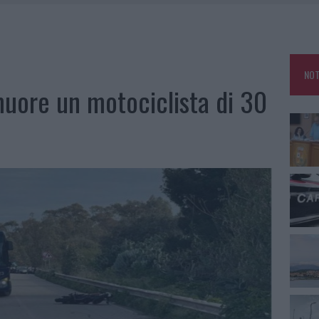
CA DELLE METE PIÙ AMATE DELL’ESTATE 2026
RO ACCOGLIENZA MINORI, ALBIERI: “EPISODI GRAVISSIMI”
NO LE SUITE: FURTO DA 50MILA NEL RESORT
NOT
E CALDO TORNANO PROTAGONISTI
muore un motociclista di 30