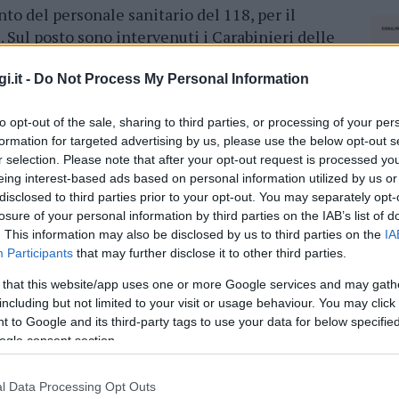
o del personale sanitario del 118, per il
. Sul posto sono intervenuti i Carabinieri delle
nosfanadiga, che hanno effettuato i rilievi per
’incidente. I documenti di guida e di
i.it -
Do Not Process My Personal Information
tati regolari. L’autorità giudiziaria, informata
to opt-out of the sale, sharing to third parties, or processing of your per
posto il sequestro del mezzo e la restituzione
formation for targeted advertising by us, please use the below opt-out s
r selection. Please note that after your opt-out request is processed y
eing interest-based ads based on personal information utilized by us or
disclosed to third parties prior to your opt-out. You may separately opt-
azionali?
losure of your personal information by third parties on the IAB’s list of
. This information may also be disclosed by us to third parties on the
IA
 mese
cliccando
qui
Participants
that may further disclose it to other third parties.
 that this website/app uses one or more Google services and may gath
including but not limited to your visit or usage behaviour. You may click 
 to Google and its third-party tags to use your data for below specifi
ogle consent section.
do nella sezione
Login
dal menù del sito o
l Data Processing Opt Outs
NEC