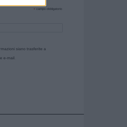
cate sul sito web!
*
campo obbligatorio
rmazioni siano trasferite a
e e-mail.