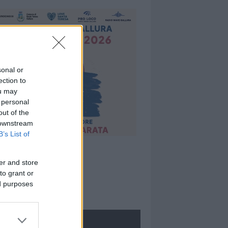
sonal or
ection to
ou may
 personal
out of the
 downstream
B’s List of
er and store
to grant or
ed purposes
ROLOGIE