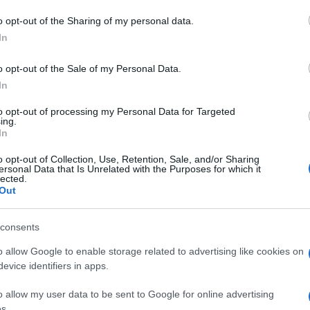
o opt-out of the Sharing of my personal data.
ara
Notizie Sardegna
Sardara Incidente
In
o opt-out of the Sale of my Personal Data.
In
to opt-out of processing my Personal Data for Targeted
ing.
In
dente
Prossimo articolo
o opt-out of Collection, Use, Retention, Sale, and/or Sharing
ersonal Data that Is Unrelated with the Purposes for which it
lected.
Out
consents
o allow Google to enable storage related to advertising like cookies on
evice identifiers in apps.
o allow my user data to be sent to Google for online advertising
s.