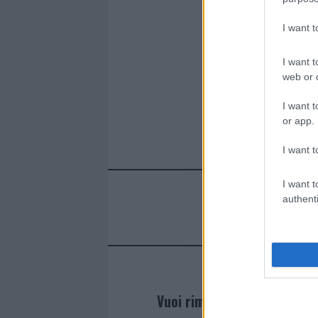
I want 
I want t
web or d
I want t
or app.
I want t
I want t
authenti
Vuoi rimanere sempre agg