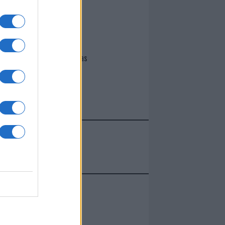
I nostri cari
Giovannimaria Cabras