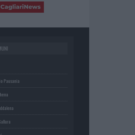
MUNI
io Pausania
chena
ddalena
Gallura