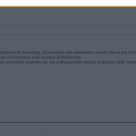
ggi e ricevi le nostre email periodiche contenenti le ultime notizie pubbli
aforma di marketing. Iscrivendoti alla newsletter accetti che le tue info
qui l'informativa sulla privacy di Mailchimp
.
siasi momento facendo clic sul collegamento nel piè di pagina delle nostr