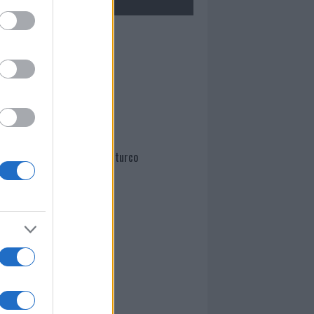
Mario Malu
Paolo Pinna
Martina Agostina Diturco
I nostri cari
I nostri cari