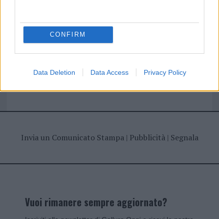
I nostri cari
CONFIRM
Giovannimaria Cabras
Data Deletion
Data Access
Privacy Policy
Invia un Comunicato Stampa
|
Pubblicità
|
Segnala
Vuoi rimanere sempre aggiornato?