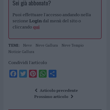
Sei già abbonato?
Puoi effettuare l'accesso andando nella
sezione
Login
dal menù del sito o
cliccando
qui
TEMI:
Neve
Neve Gallura
Neve Tempio
Notizie Gallura
Condividi l'articolo
F
T
Pi
W
S
a
w
n
h
h
ce
it
te
at
a
Articolo precedente
b
te
re
s
re
Prossimo articolo
o
r
st
A