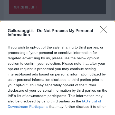
o
p
NOTIZIE RECENTI
k
p
Incendi, a San Pasquale arriva il Campo Base:
l’inaugurazione
Galluraoggi.it -
Do Not Process My Personal
Information
Andrea Mura conquista Palau: grande
If you wish to opt-out of the sale, sharing to third parties, or
partecipazione per il suo racconto
processing of your personal or sensitive information for
targeted advertising by us, please use the below opt-out
section to confirm your selection. Please note that after your
Calangianus, allarme sul centro accoglienza
opt-out request is processed you may continue seeing
minori, Albieri: “Episodi gravissimi”
interest-based ads based on personal information utilized by
us or personal information disclosed to third parties prior to
your opt-out. You may separately opt-out of the further
Gallura, finti clienti svuotano le suite: furto da
disclosure of your personal information by third parties on the
50mila nel resort
IAB’s list of downstream participants. This information may
also be disclosed by us to third parties on the
IAB’s List of
Downstream Participants
that may further disclose it to other
Meteo Olbia 7 agosto, sole e caldo tornano
third parties.