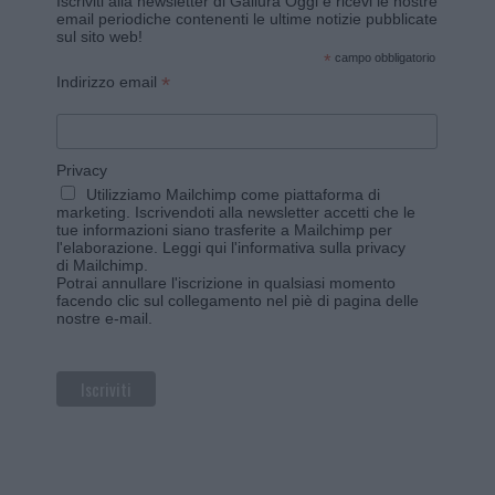
Iscriviti alla newsletter di Gallura Oggi e ricevi le nostre
email periodiche contenenti le ultime notizie pubblicate
sul sito web!
*
campo obbligatorio
*
Indirizzo email
Privacy
Utilizziamo Mailchimp come piattaforma di
marketing. Iscrivendoti alla newsletter accetti che le
tue informazioni siano trasferite a Mailchimp per
l'elaborazione.
Leggi qui l'informativa sulla privacy
di Mailchimp
.
Potrai annullare l'iscrizione in qualsiasi momento
facendo clic sul collegamento nel piè di pagina delle
nostre e-mail.