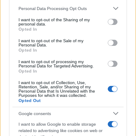
protagonisti
Please note that this website/app uses one or more Google
Personal Data Processing Opt Outs
services and may gather and store information including but
Test tunnel Olbia: rampe chiuse ancora fino a
not limited to your visit or usage behaviour. You may click to
I want to opt-out of the Sharing of my
personal data.
fine agosto
grant or deny consent to Google and its third-party tags to
Opted In
use your data for below specified purposes in below Google
consent section.
I want to opt-out of the Sale of my
Aggius conquista la classifica delle mete più
Personal Data.
Opted In
amate dell’estate 2026
I want to opt-out of processing my
Personal Data for Targeted Advertising.
Opted In
I want to opt-out of Collection, Use,
Retention, Sale, and/or Sharing of my
Personal Data that Is Unrelated with the
Purposes for which it was collected.
Opted Out
Google consents
I want to allow Google to enable storage
NECROLOGIE
related to advertising like cookies on web or