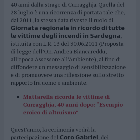
40 anni dalla strage di Curragghja. Quella del
28 luglio è una ricorrenza di portata tale che,
dal 2011, la stessa data riveste il ruolo di
𝗚𝗶𝗼𝗿𝗻𝗮𝘁𝗮 𝗿𝗲𝗴𝗶𝗼𝗻𝗮𝗹𝗲 𝗶𝗻 𝗿𝗶𝗰𝗼𝗿𝗱𝗼 𝗱𝗶 𝘁𝘂𝘁𝘁𝗲
𝗹𝗲 𝘃𝗶𝘁𝘁𝗶𝗺𝗲 𝗱𝗲𝗴𝗹𝗶 𝗶𝗻𝗰𝗲𝗻𝗱𝗶 𝗶𝗻 𝗦𝗮𝗿𝗱𝗲𝗴𝗻𝗮,
istituita con L.R. 13 del 30.06.2011 (Proposta
di legge dell’On. Andrea Biancareddu,
all’epoca Assessore all’Ambiente), al fine di
diffondere un messaggio di sensibilizzazione
e di promuovere una riflessione sullo stretto
rapporto fra uomo e ambiente.
Mattarella ricorda le vittime di
Curragghja, 40 anni dopo: “Esempio
eroico di altruismo”
Quest’anno, la cerimonia vedrà la
partecipazione del 𝗖𝗼𝗿𝗼 𝗚𝗮𝗯𝗿𝗶𝗲𝗹, dei