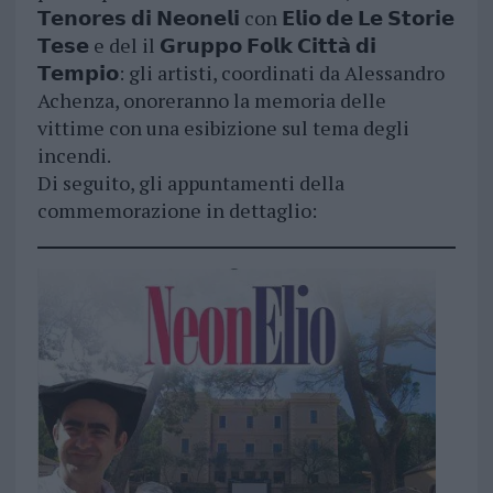
𝗧𝗲𝗻𝗼𝗿𝗲𝘀 𝗱𝗶 𝗡𝗲𝗼𝗻𝗲𝗹𝗶 con 𝗘𝗹𝗶𝗼 𝗱𝗲 𝗟𝗲 𝗦𝘁𝗼𝗿𝗶𝗲
𝗧𝗲𝘀𝗲 e del il 𝗚𝗿𝘂𝗽𝗽𝗼 𝗙𝗼𝗹𝗸 𝗖𝗶𝘁𝘁𝗮̀ 𝗱𝗶
𝗧𝗲𝗺𝗽𝗶𝗼: gli artisti, coordinati da Alessandro
Achenza, onoreranno la memoria delle
vittime con una esibizione sul tema degli
incendi.
Di seguito, gli appuntamenti della
commemorazione in dettaglio: