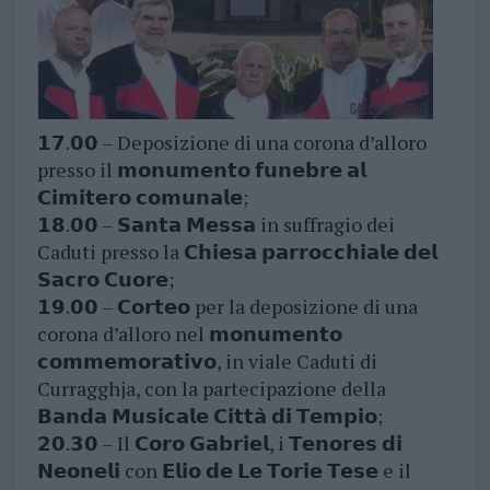
𝟭𝟳.𝟬𝟬 – Deposizione di una corona d’alloro
presso il 𝗺𝗼𝗻𝘂𝗺𝗲𝗻𝘁𝗼 𝗳𝘂𝗻𝗲𝗯𝗿𝗲 𝗮𝗹
𝗖𝗶𝗺𝗶𝘁𝗲𝗿𝗼 𝗰𝗼𝗺𝘂𝗻𝗮𝗹𝗲;
𝟭𝟴.𝟬𝟬 – 𝗦𝗮𝗻𝘁𝗮 𝗠𝗲𝘀𝘀𝗮 in suffragio dei
Caduti presso la 𝗖𝗵𝗶𝗲𝘀𝗮 𝗽𝗮𝗿𝗿𝗼𝗰𝗰𝗵𝗶𝗮𝗹𝗲 𝗱𝗲𝗹
𝗦𝗮𝗰𝗿𝗼 𝗖𝘂𝗼𝗿𝗲;
𝟭𝟵.𝟬𝟬 – 𝗖𝗼𝗿𝘁𝗲𝗼 per la deposizione di una
corona d’alloro nel 𝗺𝗼𝗻𝘂𝗺𝗲𝗻𝘁𝗼
𝗰𝗼𝗺𝗺𝗲𝗺𝗼𝗿𝗮𝘁𝗶𝘃𝗼, in viale Caduti di
Curragghja, con la partecipazione della
𝗕𝗮𝗻𝗱𝗮 𝗠𝘂𝘀𝗶𝗰𝗮𝗹𝗲 𝗖𝗶𝘁𝘁𝗮̀ 𝗱𝗶 𝗧𝗲𝗺𝗽𝗶𝗼;
𝟮𝟬.𝟯𝟬 – Il 𝗖𝗼𝗿𝗼 𝗚𝗮𝗯𝗿𝗶𝗲𝗹, i 𝗧𝗲𝗻𝗼𝗿𝗲𝘀 𝗱𝗶
𝗡𝗲𝗼𝗻𝗲𝗹𝗶 con 𝗘𝗹𝗶𝗼 𝗱𝗲 𝗟𝗲 𝗧𝗼𝗿𝗶𝗲 𝗧𝗲𝘀𝗲 e il