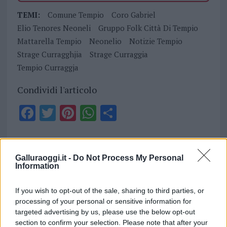
TEMI:
Comune Tempio
Coro Gabriel
Elio Tenores Neoneli
Gruppo Folk Città Di Tempio
Mattarella Tempio
Neonelio
Notizie Tempio
Strage Curragghjia
Strage Curraggia
Tempio Curraggja
Condividi l'articolo
F
T
Pi
W
S
a
w
n
h
h
ce
it
te
at
a
Articolo precedente
b
te
re
s
re
Galluraoggi.it -
Do Not Process My Personal
Prossimo articolo
Information
o
r
st
A
o
p
If you wish to opt-out of the sale, sharing to third parties, or
NOTIZIE RECENTI
processing of your personal or sensitive information for
k
p
targeted advertising by us, please use the below opt-out
section to confirm your selection. Please note that after your