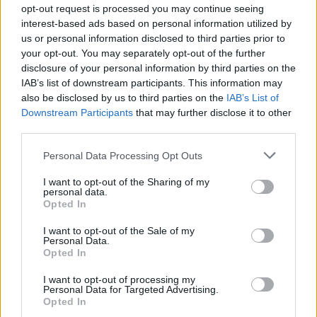
Controlli all’aeroporto di Olbia, sequestrati
opt-out request is processed you may continue seeing
caviale e sabbia rubata
interest-based ads based on personal information utilized by
us or personal information disclosed to third parties prior to
your opt-out. You may separately opt-out of the further
Migliori cliniche di estetica medicale avanzata
disclosure of your personal information by third parties on the
IAB’s list of downstream participants. This information may
in Europa: classifica dei 5 centri di riferimento
also be disclosed by us to third parties on the
IAB’s List of
pe…
Downstream Participants
that may further disclose it to other
Incendi, a San Pasquale arriva il Campo Base:
third parties.
l’inaugurazione
Please note that this website/app uses one or more Google
Personal Data Processing Opt Outs
services and may gather and store information including but
not limited to your visit or usage behaviour. You may click to
I want to opt-out of the Sharing of my
Andrea Mura conquista Palau: grande
personal data.
grant or deny consent to Google and its third-party tags to
partecipazione per il suo racconto
Opted In
use your data for below specified purposes in below Google
consent section.
I want to opt-out of the Sale of my
Personal Data.
Calangianus, allarme sul centro accoglienza
Opted In
minori, Albieri: “Episodi gravissimi”
I want to opt-out of processing my
Personal Data for Targeted Advertising.
Opted In
Gallura, finti clienti svuotano le suite: furto da