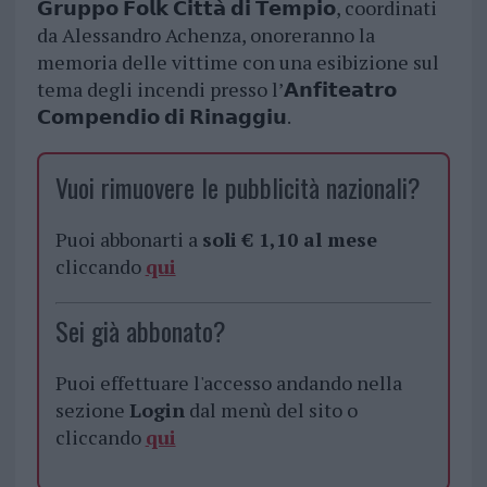
𝗚𝗿𝘂𝗽𝗽𝗼 𝗙𝗼𝗹𝗸 𝗖𝗶𝘁𝘁𝗮̀ 𝗱𝗶 𝗧𝗲𝗺𝗽𝗶𝗼, coordinati
da Alessandro Achenza, onoreranno la
memoria delle vittime con una esibizione sul
tema degli incendi presso l’𝗔𝗻𝗳𝗶𝘁𝗲𝗮𝘁𝗿𝗼
𝗖𝗼𝗺𝗽𝗲𝗻𝗱𝗶𝗼 𝗱𝗶 𝗥𝗶𝗻𝗮𝗴𝗴𝗶𝘂.
Vuoi rimuovere le pubblicità nazionali?
Puoi abbonarti a
soli € 1,10 al mese
cliccando
qui
Sei già abbonato?
Puoi effettuare l'accesso andando nella
sezione
Login
dal menù del sito o
cliccando
qui