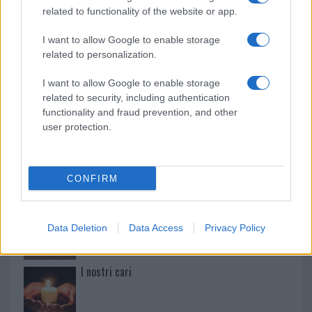
related to functionality of the website or app.
Paolo Pinna
I want to allow Google to enable storage
related to personalization.
I want to allow Google to enable storage
Martina Agostina Diturco
related to security, including authentication
functionality and fraud prevention, and other
user protection.
I nostri cari
CONFIRM
I nostri cari
Data Deletion
Data Access
Privacy Policy
I nostri cari