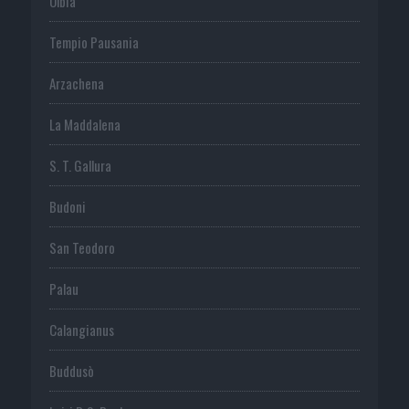
Olbia
Tempio Pausania
Arzachena
La Maddalena
S. T. Gallura
Budoni
San Teodoro
Palau
Calangianus
Buddusò