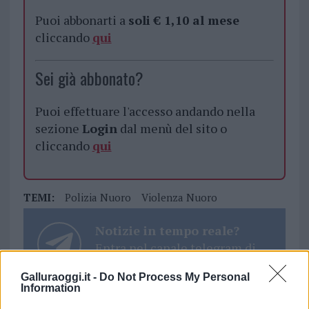
Puoi abbonarti a
soli € 1,10 al mese
cliccando
qui
Sei già abbonato?
Puoi effettuare l'accesso andando nella
sezione
Login
dal menù del sito o
cliccando
qui
TEMI:
Polizia Nuoro
Violenza Nuoro
Notizie in tempo reale?
Entra nel canale telegram di
GalluraOggi.it
Galluraoggi.it -
Do Not Process My Personal
Information