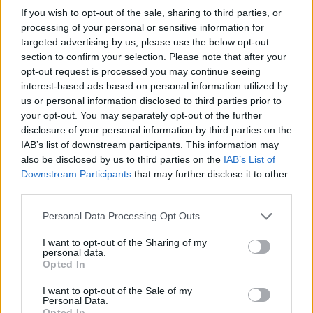
If you wish to opt-out of the sale, sharing to third parties, or
Inviaci le tue segnalazioni,
processing of your personal or sensitive information for
i tuoi video e le tue foto
targeted advertising by us, please use the below opt-out
section to confirm your selection. Please note that after your
Su WhatsApp al numero +39
opt-out request is processed you may continue seeing
345 356 7512
interest-based ads based on personal information utilized by
us or personal information disclosed to third parties prior to
your opt-out. You may separately opt-out of the further
disclosure of your personal information by third parties on the
IAB’s list of downstream participants. This information may
Ricevi le nostre ultime news
also be disclosed by us to third parties on the
IAB’s List of
Downstream Participants
that may further disclose it to other
third parties.
da
Google News
Please note that this website/app uses one or more Google
Personal Data Processing Opt Outs
services and may gather and store information including but
not limited to your visit or usage behaviour. You may click to
I want to opt-out of the Sharing of my
Condividi l'articolo
personal data.
grant or deny consent to Google and its third-party tags to
Opted In
use your data for below specified purposes in below Google
F
T
Pi
W
S
consent section.
I want to opt-out of the Sale of my
a
w
n
h
h
Personal Data.
Opted In