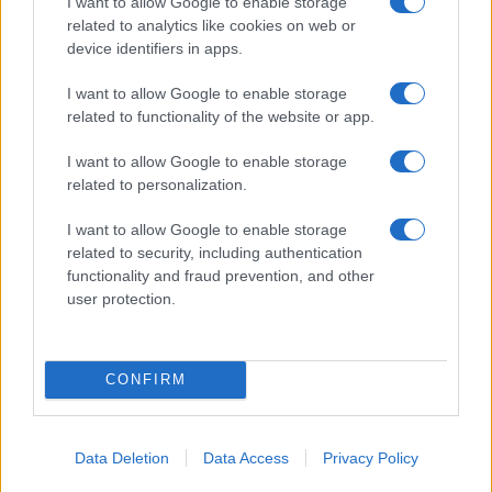
I want to allow Google to enable storage
esplode la protesta
related to analytics like cookies on web or
device identifiers in apps.
Pausa caffè impeccabile: come scegliere la
I want to allow Google to enable storage
soluzione ideale per la casa e l’ufficio
related to functionality of the website or app.
I want to allow Google to enable storage
Monte Pino, la fine di un lungo dolore: storia e
related to personalization.
rinascita della strada che segnò la Gallura
I want to allow Google to enable storage
related to security, including authentication
Raid nelle campagne di Berchidda, rischio per
functionality and fraud prevention, and other
user protection.
la rete elettrica
CONFIRM
Data Deletion
Data Access
Privacy Policy