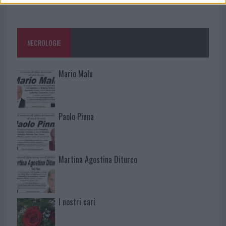
NECROLOGIE
Mario Malu
Paolo Pinna
Martina Agostina Diturco
I nostri cari