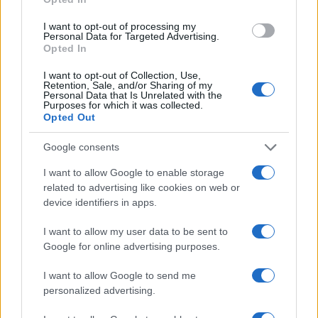
ce
it
te
at
a
Articolo precedente
I want to opt-out of processing my
b
te
re
s
re
Prossimo articolo
Personal Data for Targeted Advertising.
Opted In
o
r
st
A
o
p
I want to opt-out of Collection, Use,
Retention, Sale, and/or Sharing of my
NOTIZIE RECENTI
k
p
Personal Data that Is Unrelated with the
Purposes for which it was collected.
Opted Out
Le previsioni meteo per il weekend a Olbia e in
Google consents
Gallura
I want to allow Google to enable storage
related to advertising like cookies on web or
Michelle Hunziker in Gallura, bella anche dal
device identifiers in apps.
vivo: un amico vip svela come fa
I want to allow my user data to be sent to
Google for online advertising purposes.
Calangianus, dopo le polemiche il centro
accoglienza minori chiude
I want to allow Google to send me
personalized advertising.
Olbia, divieto di sosta contro spaccio e degrado: