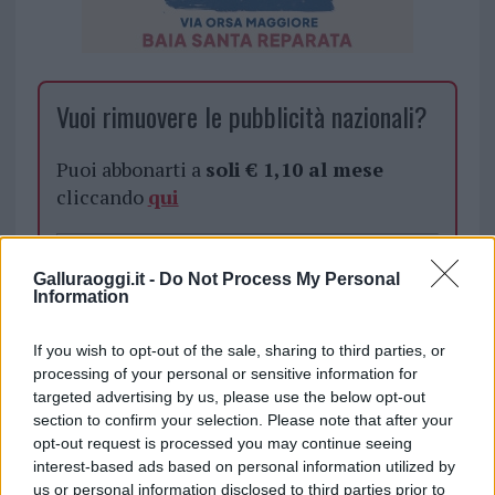
Vuoi rimuovere le pubblicità nazionali?
Puoi abbonarti a
soli € 1,10 al mese
cliccando
qui
Sei già abbonato?
Galluraoggi.it -
Do Not Process My Personal
Information
Puoi effettuare l'accesso andando nella
sezione
Login
dal menù del sito o
If you wish to opt-out of the sale, sharing to third parties, or
cliccando
qui
processing of your personal or sensitive information for
targeted advertising by us, please use the below opt-out
section to confirm your selection. Please note that after your
opt-out request is processed you may continue seeing
TEMI:
Filippo Cannone
Notizie Arzachena
interest-based ads based on personal information utilized by
Senzatetto Torturato
us or personal information disclosed to third parties prior to