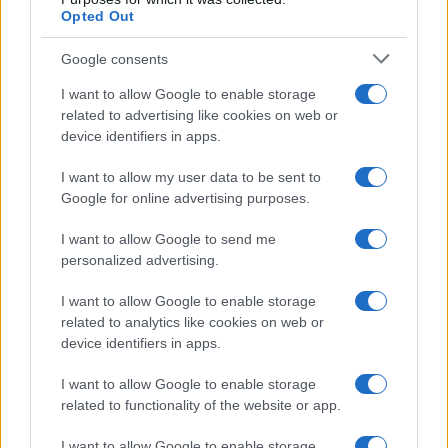
Opted Out
Condividi l'articolo
Google consents
F
T
Pi
W
S
I want to allow Google to enable storage
related to advertising like cookies on web or
a
w
n
h
h
device identifiers in apps.
ce
it
te
at
a
Articolo precedente
I want to allow my user data to be sent to
b
te
re
s
re
Prossimo articolo
Google for online advertising purposes.
o
r
st
A
I want to allow Google to send me
o
p
personalized advertising.
NOTIZIE RECENTI
k
p
I want to allow Google to enable storage
related to analytics like cookies on web or
Jovanotti, Gabry Ponte e Alfa: Olbia ombelico del
device identifiers in apps.
mondo per una notte
I want to allow Google to enable storage
related to functionality of the website or app.
Giorgia Meloni a La Maddalena, la vicesindaco:
I want to allow Google to enable storage