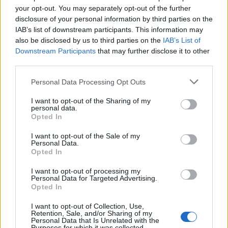
your opt-out. You may separately opt-out of the further
Notizie in tempo reale?
disclosure of your personal information by third parties on the
Entra nel canale telegram di
IAB’s list of downstream participants. This information may
also be disclosed by us to third parties on the
IAB’s List of
GalluraOggi.it
Downstream Participants
that may further disclose it to other
third parties.
Please note that this website/app uses one or more Google
Personal Data Processing Opt Outs
services and may gather and store information including but
Inviaci le tue segnalazioni,
not limited to your visit or usage behaviour. You may click to
I want to opt-out of the Sharing of my
i tuoi video e le tue foto
personal data.
grant or deny consent to Google and its third-party tags to
Opted In
Su WhatsApp al numero +39
use your data for below specified purposes in below Google
345 356 7512
consent section.
I want to opt-out of the Sale of my
Personal Data.
Opted In
I want to opt-out of processing my
Personal Data for Targeted Advertising.
Opted In
Ricevi le nostre ultime news
I want to opt-out of Collection, Use,
Retention, Sale, and/or Sharing of my
da
Google News
Personal Data that Is Unrelated with the
Purposes for which it was collected.