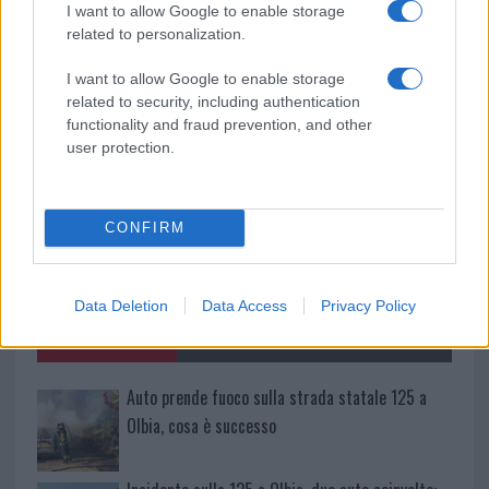
da
Google News
I want to allow Google to enable storage
related to personalization.
I want to allow Google to enable storage
Condividi l'articolo
related to security, including authentication
functionality and fraud prevention, and other
F
T
Pi
W
S
user protection.
a
w
n
h
h
ce
it
te
at
a
Articolo precedente
CONFIRM
b
te
re
s
re
Prossimo articolo
o
r
st
A
o
p
Data Deletion
Data Access
Privacy Policy
NOTIZIE RECENTI
k
p
Auto prende fuoco sulla strada statale 125 a
Olbia, cosa è successo