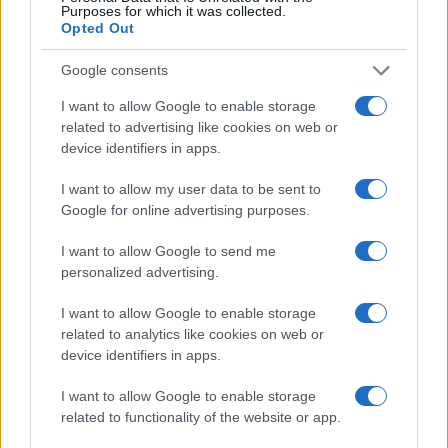
Treno Olbia-Cagliari
Purposes for which it was collected.
Opted Out
Inviaci le tue segnalazioni,
Google consents
i tuoi video e le tue foto
Su WhatsApp al numero +39
I want to allow Google to enable storage
related to advertising like cookies on web or
345 356 7512
device identifiers in apps.
I want to allow my user data to be sent to
Google for online advertising purposes.
Notizie in tempo reale?
I want to allow Google to send me
Entra nel canale telegram di
personalized advertising.
GalluraOggi.it
I want to allow Google to enable storage
related to analytics like cookies on web or
device identifiers in apps.
Ricevi le nostre ultime news
I want to allow Google to enable storage
related to functionality of the website or app.