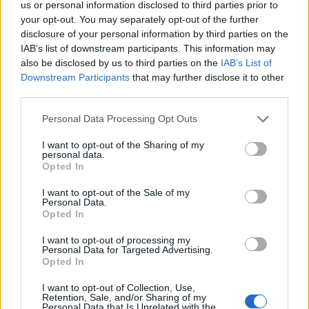
us or personal information disclosed to third parties prior to
your opt-out. You may separately opt-out of the further
disclosure of your personal information by third parties on the
Vuoi rimuovere le pubblicità nazionali?
IAB’s list of downstream participants. This information may
also be disclosed by us to third parties on the
IAB’s List of
Downstream Participants
that may further disclose it to other
Puoi abbonarti a
soli € 1,10 al mese
third parties.
cliccando
qui
Please note that this website/app uses one or more Google
Personal Data Processing Opt Outs
services and may gather and store information including but
Sei già abbonato?
not limited to your visit or usage behaviour. You may click to
I want to opt-out of the Sharing of my
personal data.
grant or deny consent to Google and its third-party tags to
Opted In
use your data for below specified purposes in below Google
Puoi effettuare l'accesso andando nella
consent section.
sezione
Login
dal menù del sito o
I want to opt-out of the Sale of my
Personal Data.
cliccando
qui
Opted In
I want to opt-out of processing my
Personal Data for Targeted Advertising.
Opted In
TEMI:
Caos Treno Olbia-Cagliari
Giuseppe Meloni
Giuseppe Meloni Pd
I want to opt-out of Collection, Use,
Retention, Sale, and/or Sharing of my
Notizie Gallura
Notizie Olbia
Personal Data that Is Unrelated with the