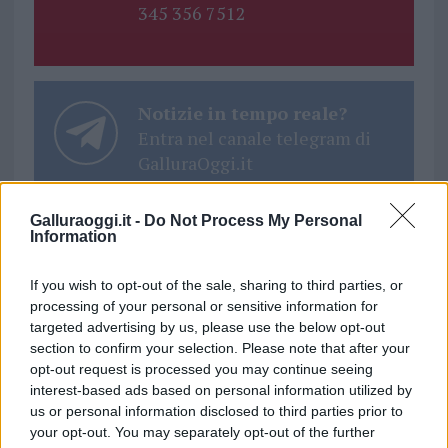
345 356 7512
Notizie in tempo reale?
Entra nel canale telegram di
GalluraOggi.it
Galluraoggi.it -
Do Not Process My Personal
Information
Ricevi le nostre ultime news
If you wish to opt-out of the sale, sharing to third parties, or
processing of your personal or sensitive information for
targeted advertising by us, please use the below opt-out
da
Google News
section to confirm your selection. Please note that after your
opt-out request is processed you may continue seeing
interest-based ads based on personal information utilized by
Condividi l'articolo
us or personal information disclosed to third parties prior to
your opt-out. You may separately opt-out of the further