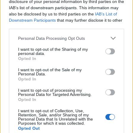
F
T
Pi
W
S
disclosure of your personal information by third parties on the
a
w
n
h
h
IAB’s list of downstream participants. This information may
also be disclosed by us to third parties on the
IAB’s List of
ce
it
te
at
a
Downstream Participants
that may further disclose it to other
Articolo precedente
third parties.
b
te
re
s
re
Prossimo articolo
o
r
st
A
Please note that this website/app uses one or more Google
Personal Data Processing Opt Outs
services and may gather and store information including but
o
p
not limited to your visit or usage behaviour. You may click to
I want to opt-out of the Sharing of my
NOTIZIE RECENTI
personal data.
k
p
grant or deny consent to Google and its third-party tags to
Opted In
use your data for below specified purposes in below Google
consent section.
I want to opt-out of the Sale of my
“Sul filo del discorso”: sold out ad Olbia per il
Personal Data.
reading su Atzeni
Opted In
I want to opt-out of processing my
Personal Data for Targeted Advertising.
La Maddalena, festa per i 30 anni del Diving
Opted In
center di Tegge
I want to opt-out of Collection, Use,
Retention, Sale, and/or Sharing of my
Personal Data that Is Unrelated with the
Esce di strada con l’auto ad Arzachena: ferito il
Purposes for which it was collected.
Opted Out
conducente