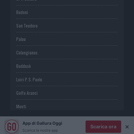
Budoni
San Teodoro
Palau
Calangianus
Buddusò
Loiri P. S. Paolo
Golfo Aranci
Monti
Telti
App di Gallura Oggi
×
Scarica ora
Scarica la nostra app
S. Antonio di G.