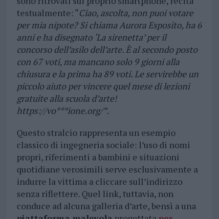
sono ritrovati sul proprio smartphone, recita
testualmente: “
Ciao, ascolta, non puoi votare
per mia nipote? Si chiama Aurora Esposito, ha 6
anni e ha disegnato ‘La sirenetta’ per il
concorso dell’asilo dell’arte. È al secondo posto
con 67 voti, ma mancano solo 9 giorni alla
chiusura e la prima ha 89 voti. Le servirebbe un
piccolo aiuto per vincere quel mese di lezioni
gratuite alla scuola d’arte!
https://vo***ione.org/”.
Questo stralcio rappresenta un esempio
classico di ingegneria sociale: l’uso di nomi
propri, riferimenti a bambini e situazioni
quotidiane verosimili serve esclusivamente a
indurre la vittima a cliccare sull’indirizzo
senza riflettere. Quel link, tuttavia, non
conduce ad alcuna galleria d’arte, bensì a una
piattaforma malevola
progettata
per