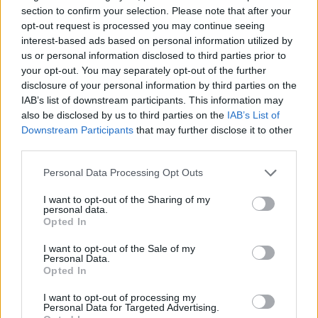
section to confirm your selection. Please note that after your
opt-out request is processed you may continue seeing
interest-based ads based on personal information utilized by
us or personal information disclosed to third parties prior to
your opt-out. You may separately opt-out of the further
disclosure of your personal information by third parties on the
IAB’s list of downstream participants. This information may
also be disclosed by us to third parties on the
IAB’s List of
Downstream Participants
that may further disclose it to other
third parties.
Vuoi rimuovere le pubblicità nazionali?
Please note that this website/app uses one or more Google
Personal Data Processing Opt Outs
services and may gather and store information including but
Puoi abbonarti a
soli € 1,10 al mese
not limited to your visit or usage behaviour. You may click to
I want to opt-out of the Sharing of my
cliccando
qui
personal data.
grant or deny consent to Google and its third-party tags to
Opted In
use your data for below specified purposes in below Google
Sei già abbonato?
consent section.
I want to opt-out of the Sale of my
Personal Data.
Opted In
Puoi effettuare l'accesso andando nella
I want to opt-out of processing my
sezione
Login
dal menù del sito o
Personal Data for Targeted Advertising.