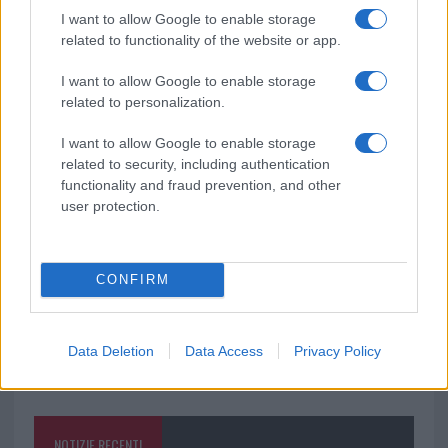
I want to allow Google to enable storage
related to functionality of the website or app.
I want to allow Google to enable storage
Ricevi le nostre ultime news
related to personalization.
I want to allow Google to enable storage
da
Google News
related to security, including authentication
functionality and fraud prevention, and other
user protection.
Condividi l'articolo
F
T
Pi
W
S
CONFIRM
a
w
n
h
h
ce
it
te
at
a
Articolo precedente
Data Deletion
Data Access
Privacy Policy
b
te
re
s
re
Prossimo articolo
o
r
st
A
o
p
NOTIZIE RECENTI