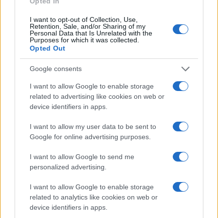
cliccando
qui
Opted In
I want to opt-out of Collection, Use,
Retention, Sale, and/or Sharing of my
Personal Data that Is Unrelated with the
TEMI:
Notizie Gallura
Notizie Tempio
Purposes for which it was collected.
Opted Out
Tempio Notizie
Truffa Concorso Disegno
Truffa Concorso Gallura
Truffa Disegno
Google consents
Truffa Gallura
I want to allow Google to enable storage
Inviaci le tue segnalazioni,
related to advertising like cookies on web or
device identifiers in apps.
i tuoi video e le tue foto
Su WhatsApp al numero +39
I want to allow my user data to be sent to
345 356 7512
Google for online advertising purposes.
I want to allow Google to send me
personalized advertising.
Notizie in tempo reale?
I want to allow Google to enable storage
Entra nel canale telegram di
related to analytics like cookies on web or
GalluraOggi.it
device identifiers in apps.