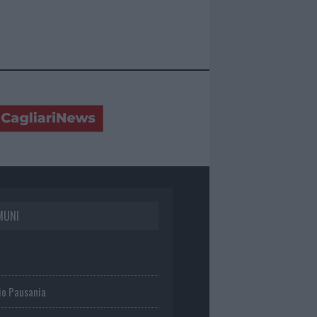
MUNI
io Pausania