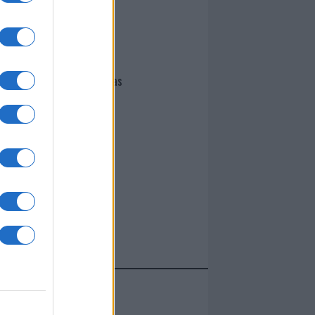
I nostri cari
Giovannimaria Cabras