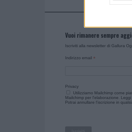
Vuoi rimanere sempre agg
Iscriviti alla newsletter di Gallura O
*
Indirizzo email
Privacy
Utilizziamo Mailchimp come piatt
Mailchimp per l'elaborazione.
Leggi 
Potrai annullare l'iscrizione in qual