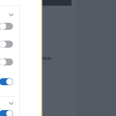
Mario Malu
Paolo Pinna
Martina Agostina Diturco
I nostri cari
I nostri cari