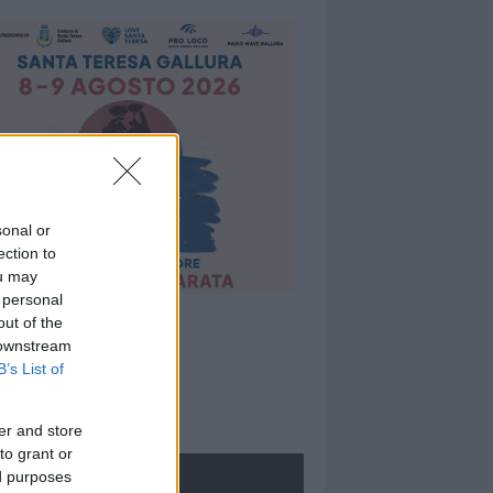
sonal or
ection to
ou may
 personal
out of the
 downstream
B’s List of
er and store
to grant or
ed purposes
ROLOGIE