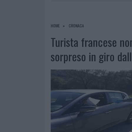
7 AGOSTO 2026
|
MONTE PINO, LA FINE DI UN LUN
7 AGOSTO 2026
|
RAID NELLE CAMPAGNE DI BERCHI
7 AGOSTO 2026
|
MONTE PINO, VIA I CANCELLI DE
HOME
CRONACA
7 AGOSTO 2026
|
OLBIA, DIVIETO DI SOSTA CONT
Turista francese no
sorpreso in giro dal