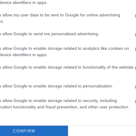
gram di GalluraOggi.it
evice identifiers in apps.
o allow my user data to be sent to Google for online advertising
s.
to allow Google to send me personalized advertising.
ime news da
Google News
o allow Google to enable storage related to analytics like cookies on
evice identifiers in apps.
o allow Google to enable storage related to functionality of the website
o allow Google to enable storage related to personalization.
dente
Prossimo articolo
o allow Google to enable storage related to security, including
cation functionality and fraud prevention, and other user protection.
CONFIRM
Invia un Comunicato Stampa
|
Pubblicità
|
Segnala