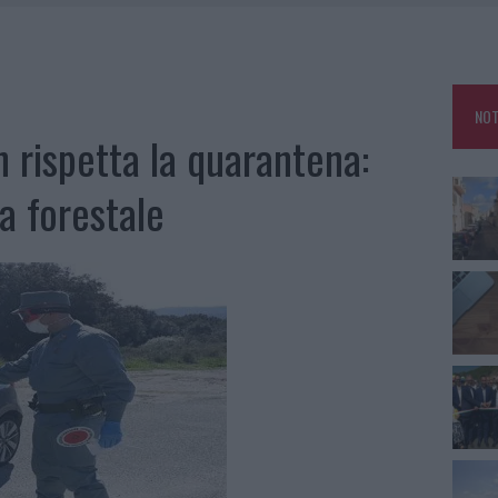
GO DOLORE: STORIA E RINASCITA DELLA STRADA CHE SEGNÒ LA GALLURA
DDA, RISCHIO PER LA RETE ELETTRICA
L CANTIERE: LA GALLURA RITROVA LA STRADA
NOT
RO SPACCIO E DEGRADO: ESPLODE LA PROTESTA
n rispetta la quarantena:
la forestale