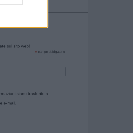
cate sul sito web!
*
campo obbligatorio
rmazioni siano trasferite a
e e-mail.