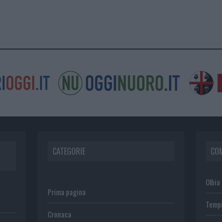
CATEGORIE
CO
Olbia
Prima pagina
Temp
Cronaca