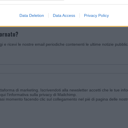
Data Deletion
Data Access
Privacy Policy
iornato?
ggi e ricevi le nostre email periodiche contenenti le ultime notizie pubbli
aforma di marketing. Iscrivendoti alla newsletter accetti che le tue info
qui l'informativa sulla privacy di Mailchimp
.
siasi momento facendo clic sul collegamento nel piè di pagina delle nostr