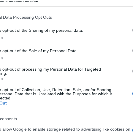
ogle consent section.
 mese
cliccando
qui
l Data Processing Opt Outs
o opt-out of the Sharing of my personal data.
In
do nella sezione
Login
dal menù del sito o
o opt-out of the Sale of my Personal Data.
In
to opt-out of processing my Personal Data for Targeted
ing.
In
lazioni, i tuoi video e le tue foto
o opt-out of Collection, Use, Retention, Sale, and/or Sharing
ersonal Data that Is Unrelated with the Purposes for which it
ro +39 345 356 7512
lected.
Out
consents
eale?
o allow Google to enable storage related to advertising like cookies on