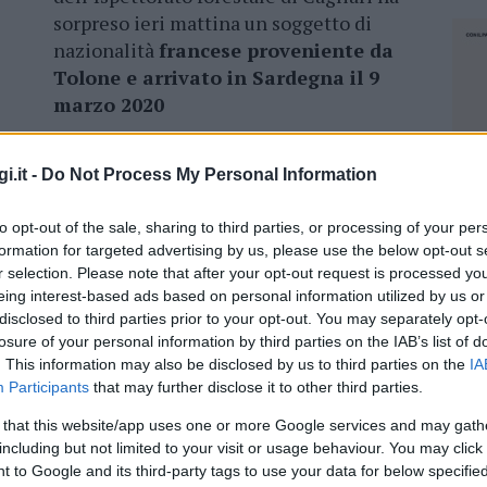
sorpreso ieri mattina un soggetto di
nazionalità
francese proveniente da
Tolone e arrivato in Sardegna il 9
marzo 2020
Chia nel comune di Domus de Maria a
bordo di
i.it -
Do Not Process My Personal Information
omiciliata presso la propria barca
to opt-out of the sale, sharing to third parties, or processing of your per
formation for targeted advertising by us, please use the below opt-out s
azione del Dpcm
che vieta movimenti a scopo
r selection. Please note that after your opt-out request is processed y
 quarantena obbligatoria
imposto
eing interest-based ads based on personal information utilized by us or
la Regione del 9 marzo
disclosed to third parties prior to your opt-out. You may separately opt-
losure of your personal information by third parties on the IAB’s list of
nti sugli
spostamenti del turista francese.
. This information may also be disclosed by us to third parties on the
IA
Participants
that may further disclose it to other third parties.
 that this website/app uses one or more Google services and may gath
including but not limited to your visit or usage behaviour. You may click 
 to Google and its third-party tags to use your data for below specifi
azionali?
NEC