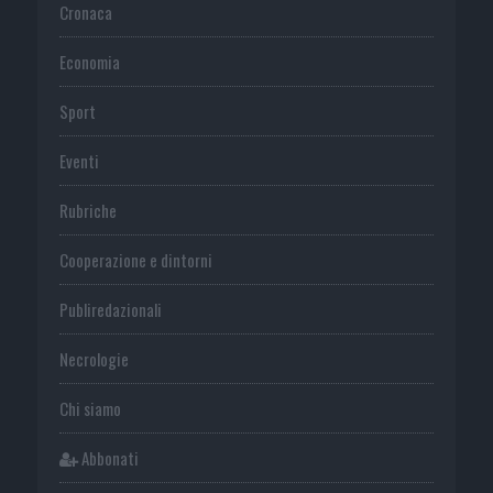
Cronaca
Economia
Sport
Eventi
Rubriche
Cooperazione e dintorni
Publiredazionali
Necrologie
Chi siamo
Abbonati