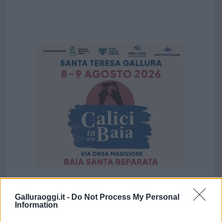
Vuoi rimuovere le pubblicità nazionali?
Galluraoggi.it -
Do Not Process My Personal
Information
Puoi abbonarti a
soli € 1,10 al mese