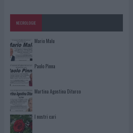
NECROLOGIE
Mario Malu
Paolo Pinna
Martina Agostina Diturco
I nostri cari