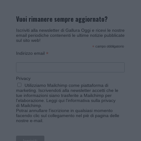
Vuoi rimanere sempre aggiornato?
Iscriviti alla newsletter di Gallura Oggi e ricevi le nostre
email periodiche contenenti le ultime notizie pubblicate
sul sito web!
*
campo obbligatorio
*
Indirizzo email
Privacy
Utilizziamo Mailchimp come piattaforma di
marketing. Iscrivendoti alla newsletter accetti che le
tue informazioni siano trasferite a Mailchimp per
l'elaborazione.
Leggi qui l'informativa sulla privacy
di Mailchimp
.
Potrai annullare l'iscrizione in qualsiasi momento
facendo clic sul collegamento nel piè di pagina delle
nostre e-mail.