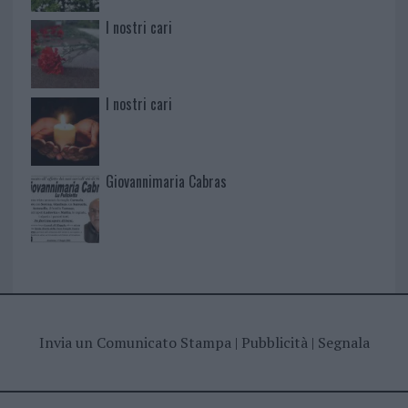
I nostri cari
I nostri cari
Giovannimaria Cabras
Invia un Comunicato Stampa
|
Pubblicità
|
Segnala