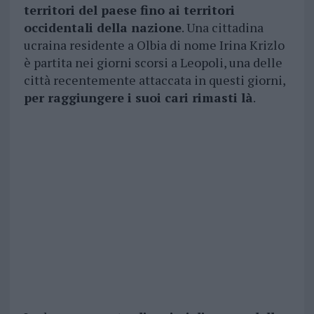
territori del paese fino ai territori
occidentali della nazione
. Una cittadina
ucraina residente a Olbia di nome Irina Krizlo
è partita nei giorni scorsi a Leopoli, una delle
città recentemente attaccata in questi giorni,
per raggiungere i suoi cari rimasti là
.