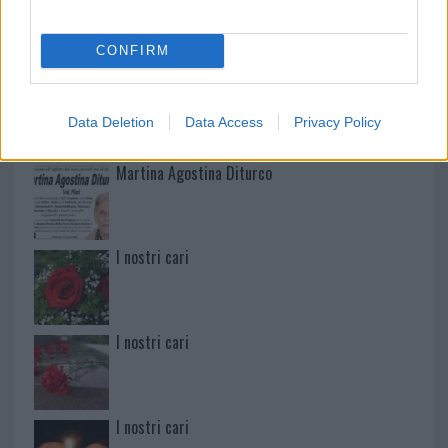
Mario Malu
CONFIRM
Paolo Pinna
Data Deletion
Data Access
Privacy Policy
Martina Agostina Diturco
I nostri cari
I nostri cari
I nostri cari