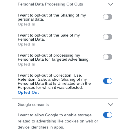
k
p
Please note that this website/app uses one or more Google
Personal Data Processing Opt Outs
services and may gather and store information including but
Auto finisce contro un muretto, un ferito ad
not limited to your visit or usage behaviour. You may click to
I want to opt-out of the Sharing of my
personal data.
Arzachena
grant or deny consent to Google and its third-party tags to
Opted In
use your data for below specified purposes in below Google
consent section.
I want to opt-out of the Sale of my
Incidente a Baia Sardinia, scontro tra auto e
Personal Data.
Opted In
moto: un ferito
I want to opt-out of processing my
Personal Data for Targeted Advertising.
Olbia, le previsioni meteo per lunedì 10 agosto
Opted In
2026
I want to opt-out of Collection, Use,
Retention, Sale, and/or Sharing of my
Personal Data that Is Unrelated with the
Le ultime offerte di lavoro a Olbia e in Gallura
Purposes for which it was collected.
Opted Out
Google consents
Cumuli di rifiuti a Santa Teresa Gallura, la
I want to allow Google to enable storage
segnalazione dei residenti
related to advertising like cookies on web or
device identifiers in apps.