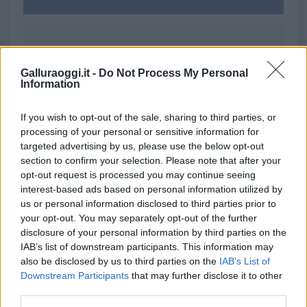
Ricevi le nostre ultime news
Galluraoggi.it -
Do Not Process My Personal
Information
da
Google News
If you wish to opt-out of the sale, sharing to third parties, or
processing of your personal or sensitive information for
Condividi l'articolo
targeted advertising by us, please use the below opt-out
section to confirm your selection. Please note that after your
F
T
Pi
W
S
opt-out request is processed you may continue seeing
interest-based ads based on personal information utilized by
a
w
n
h
h
us or personal information disclosed to third parties prior to
ce
it
te
at
a
your opt-out. You may separately opt-out of the further
Articolo precedente
disclosure of your personal information by third parties on the
b
te
re
s
re
Prossimo articolo
IAB’s list of downstream participants. This information may
o
r
st
A
also be disclosed by us to third parties on the
IAB’s List of
Downstream Participants
that may further disclose it to other
o
p
third parties.
NOTIZIE RECENTI