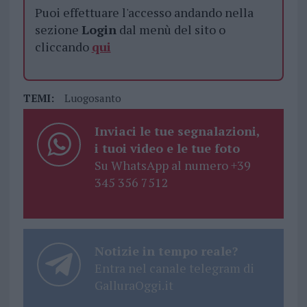
Puoi effettuare l'accesso andando nella
sezione
Login
dal menù del sito o
cliccando
qui
TEMI:
Luogosanto
Inviaci le tue segnalazioni,
i tuoi video e le tue foto
Su WhatsApp al numero +39
345 356 7512
Notizie in tempo reale?
Entra nel canale telegram di
GalluraOggi.it