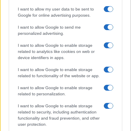
Incendi in Gallura, devastati un chiosco e due
I want to allow my user data to be sent to
furgoni: le indagini
Google for online advertising purposes.
I want to allow Google to send me
Cannigione celebra la cultura gallurese con il
personalized advertising.
“Poker letterario”
I want to allow Google to enable storage
related to analytics like cookies on web or
device identifiers in apps.
I want to allow Google to enable storage
related to functionality of the website or app.
I want to allow Google to enable storage
related to personalization.
I want to allow Google to enable storage
related to security, including authentication
NECROLOGIE
functionality and fraud prevention, and other
user protection.