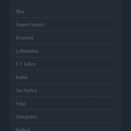
Olbia
Tempio Pausania
Arzachena
La Maddalena
S. T. Gallura
Budoni
San Teodoro
Palau
Calangianus
Buddusò