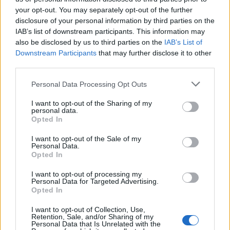
your opt-out. You may separately opt-out of the further
Inviaci le tue segnalazioni,
disclosure of your personal information by third parties on the
IAB’s list of downstream participants. This information may
i tuoi video e le tue foto
also be disclosed by us to third parties on the
IAB’s List of
Su WhatsApp al numero +39
Downstream Participants
that may further disclose it to other
345 356 7512
third parties.
Please note that this website/app uses one or more Google
Personal Data Processing Opt Outs
services and may gather and store information including but
not limited to your visit or usage behaviour. You may click to
I want to opt-out of the Sharing of my
Notizie in tempo reale?
personal data.
grant or deny consent to Google and its third-party tags to
Opted In
Entra nel canale telegram di
use your data for below specified purposes in below Google
GalluraOggi.it
consent section.
I want to opt-out of the Sale of my
Personal Data.
Opted In
I want to opt-out of processing my
Personal Data for Targeted Advertising.
Opted In
Ricevi le nostre ultime news
I want to opt-out of Collection, Use,
Retention, Sale, and/or Sharing of my
da
Google News
Personal Data that Is Unrelated with the