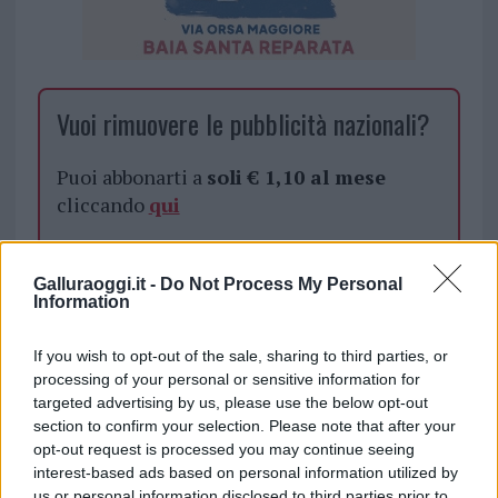
Vuoi rimuovere le pubblicità nazionali?
Puoi abbonarti a
soli € 1,10 al mese
cliccando
qui
Sei già abbonato?
Galluraoggi.it -
Do Not Process My Personal
Information
Puoi effettuare l'accesso andando nella
sezione
Login
dal menù del sito o
If you wish to opt-out of the sale, sharing to third parties, or
cliccando
qui
processing of your personal or sensitive information for
targeted advertising by us, please use the below opt-out
section to confirm your selection. Please note that after your
opt-out request is processed you may continue seeing
TEMI:
Raccolta Fondi Olbia
interest-based ads based on personal information utilized by
Respiratore Ospedale Di Olbia
us or personal information disclosed to third parties prior to