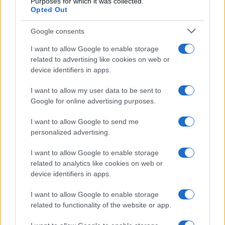
Purposes for which it was collected.
Opted Out
Condividi l'articolo
Google consents
I want to allow Google to enable storage
F
T
Pi
W
S
related to advertising like cookies on web or
a
w
n
h
h
device identifiers in apps.
ce
it
te
at
a
Articolo precedente
I want to allow my user data to be sent to
b
te
re
s
re
Prossimo articolo
Google for online advertising purposes.
o
r
st
A
I want to allow Google to send me
o
p
personalized advertising.
NOTIZIE RECENTI
k
p
I want to allow Google to enable storage
related to analytics like cookies on web or
Sangue, musica e solidarietà con Avis Olbia al
device identifiers in apps.
Delta Center
I want to allow Google to enable storage
related to functionality of the website or app.
Meteo Olbia 9 agosto, temperature in calo