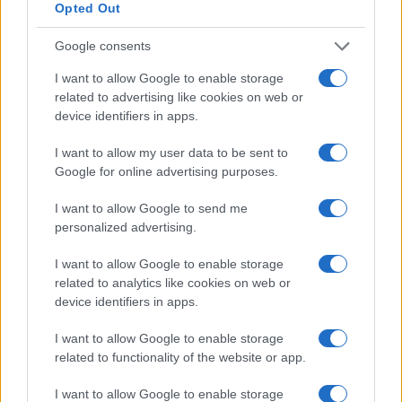
Opted Out
Condividi l'articolo
Google consents
F
T
Pi
W
S
I want to allow Google to enable storage
related to advertising like cookies on web or
a
w
n
h
h
device identifiers in apps.
ce
it
te
at
a
Articolo precedente
I want to allow my user data to be sent to
b
te
re
s
re
Prossimo articolo
Google for online advertising purposes.
o
r
st
A
I want to allow Google to send me
o
p
personalized advertising.
NOTIZIE RECENTI
k
p
I want to allow Google to enable storage
related to analytics like cookies on web or
Incidente sulla strada provinciale ad Arzachena,
device identifiers in apps.
un ferito
I want to allow Google to enable storage
related to functionality of the website or app.
Sangue, musica e solidarietà con Avis Olbia al
Delta Center
I want to allow Google to enable storage