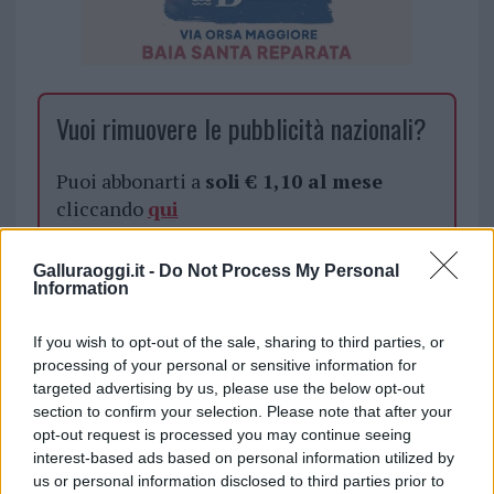
Vuoi rimuovere le pubblicità nazionali?
Puoi abbonarti a
soli € 1,10 al mese
cliccando
qui
Sei già abbonato?
Galluraoggi.it -
Do Not Process My Personal
Information
Puoi effettuare l'accesso andando nella
If you wish to opt-out of the sale, sharing to third parties, or
sezione
Login
dal menù del sito o
processing of your personal or sensitive information for
cliccando
qui
targeted advertising by us, please use the below opt-out
section to confirm your selection. Please note that after your
opt-out request is processed you may continue seeing
interest-based ads based on personal information utilized by
TEMI:
Carabinieri Olbia
Tentato Omicidio Olbia
us or personal information disclosed to third parties prior to