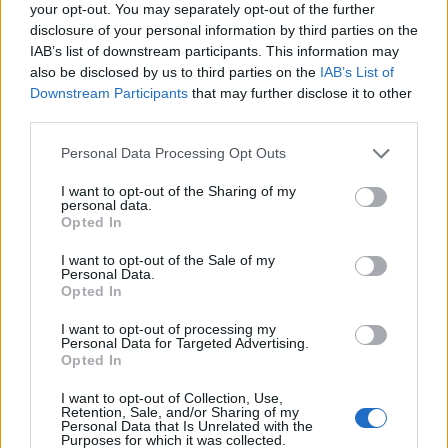
your opt-out. You may separately opt-out of the further
Inviaci le tue segnalazioni,
disclosure of your personal information by third parties on the
i tuoi video e le tue foto
IAB’s list of downstream participants. This information may
Su WhatsApp al numero +39
also be disclosed by us to third parties on the
IAB’s List of
345 356 7512
Downstream Participants
that may further disclose it to other
third parties.
Please note that this website/app uses one or more Google
Personal Data Processing Opt Outs
services and may gather and store information including but
not limited to your visit or usage behaviour. You may click to
I want to opt-out of the Sharing of my
Notizie in tempo reale?
personal data.
grant or deny consent to Google and its third-party tags to
Entra nel canale telegram di
Opted In
use your data for below specified purposes in below Google
GalluraOggi.it
consent section.
I want to opt-out of the Sale of my
Personal Data.
Opted In
I want to opt-out of processing my
Personal Data for Targeted Advertising.
Ricevi le nostre ultime news
Opted In
I want to opt-out of Collection, Use,
Retention, Sale, and/or Sharing of my
da
Google News
Personal Data that Is Unrelated with the
Purposes for which it was collected.