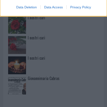
Data Deletion
Data Access
Privacy Policy
I nostri cari
I nostri cari
I nostri cari
Giovannimaria Cabras