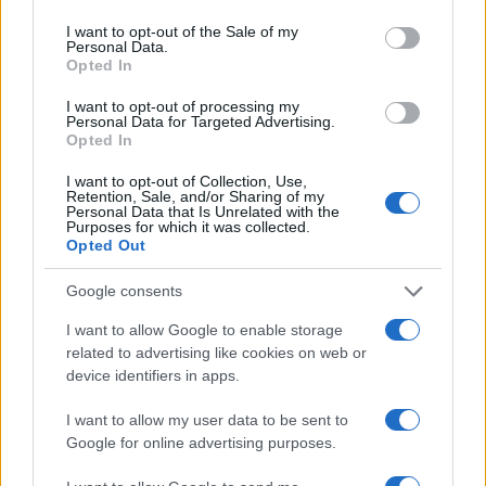
use your data for below specified purposes in below Google
consent section.
I want to opt-out of the Sale of my
Rapina a Porto Rotondo, due uomini fermati dai
Personal Data.
carabinieri
Opted In
I want to opt-out of processing my
Personal Data for Targeted Advertising.
Auto prende fuoco sulla strada statale 125 a
Opted In
Olbia, cosa è successo
I want to opt-out of Collection, Use,
Retention, Sale, and/or Sharing of my
Personal Data that Is Unrelated with the
Incidente sulla 125 a Olbia, due auto coinvolte:
Purposes for which it was collected.
danni ingenti
Opted Out
Google consents
Auto finisce contro un muretto, un ferito ad
I want to allow Google to enable storage
Arzachena
related to advertising like cookies on web or
device identifiers in apps.
Incidente a Baia Sardinia, scontro tra auto e
I want to allow my user data to be sent to
moto: un ferito
Google for online advertising purposes.