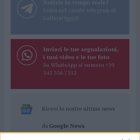
Notizie in tempo reale?
Entra nel canale telegram di
GalluraOggi.it
Inviaci le tue segnalazioni,
i tuoi video e le tue foto
Su WhatsApp al numero +39
345 356 7512
Ricevi le nostre ultime news
da
Google News