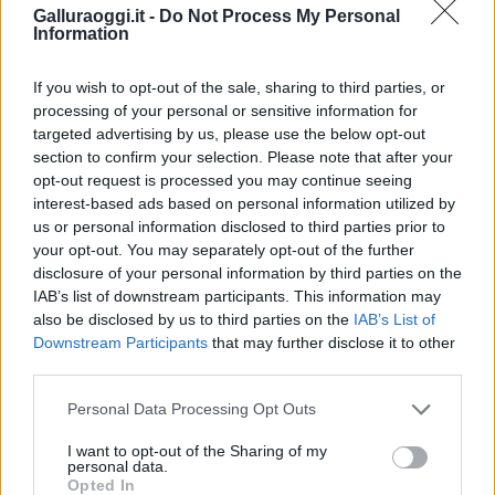
Galluraoggi.it -
Do Not Process My Personal
Condividi l'articolo
Information
F
T
Pi
W
S
If you wish to opt-out of the sale, sharing to third parties, or
a
w
n
h
h
processing of your personal or sensitive information for
targeted advertising by us, please use the below opt-out
ce
it
te
at
a
Articolo precedente
section to confirm your selection. Please note that after your
b
te
re
s
re
opt-out request is processed you may continue seeing
Prossimo articolo
interest-based ads based on personal information utilized by
o
r
st
A
us or personal information disclosed to third parties prior to
o
p
your opt-out. You may separately opt-out of the further
disclosure of your personal information by third parties on the
NOTIZIE RECENTI
k
p
IAB’s list of downstream participants. This information may
also be disclosed by us to third parties on the
IAB’s List of
Salvini al concerto per De Andrè, la nipote: “Mio
Downstream Participants
that may further disclose it to other
third parties.
nonno gli avrebbe chiesto che cazzo ci faceva”
Please note that this website/app uses one or more Google
Personal Data Processing Opt Outs
services and may gather and store information including but
Stop ai cantieri privati a Olbia, nuove regole
not limited to your visit or usage behaviour. You may click to
I want to opt-out of the Sharing of my
anche a San Pantaleo
personal data.
grant or deny consent to Google and its third-party tags to
Opted In