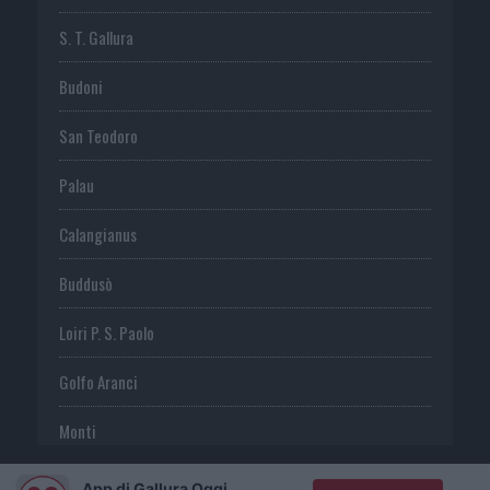
S. T. Gallura
Budoni
San Teodoro
Palau
Calangianus
Buddusò
Loiri P. S. Paolo
Golfo Aranci
Monti
Telti
App di Gallura Oggi