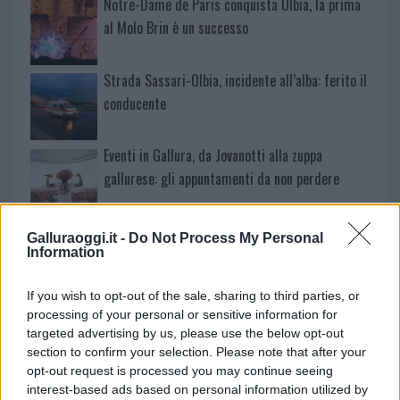
Notre-Dame de Paris conquista Olbia, la prima
al Molo Brin è un successo
Strada Sassari-Olbia, incidente all’alba: ferito il
conducente
Eventi in Gallura, da Jovanotti alla zuppa
gallurese: gli appuntamenti da non perdere
Lettini e arredi abusivi sulla spiaggia libera,
Galluraoggi.it -
Do Not Process My Personal
sequestri a Olbia e Arzachena
Information
If you wish to opt-out of the sale, sharing to third parties, or
È morto Francesco Guccini, il maestro che
processing of your personal or sensitive information for
rifiutò la Costa Smeralda
targeted advertising by us, please use the below opt-out
section to confirm your selection. Please note that after your
opt-out request is processed you may continue seeing
Nuovo sportello rifiuti a Palau, una svolta per gli
interest-based ads based on personal information utilized by