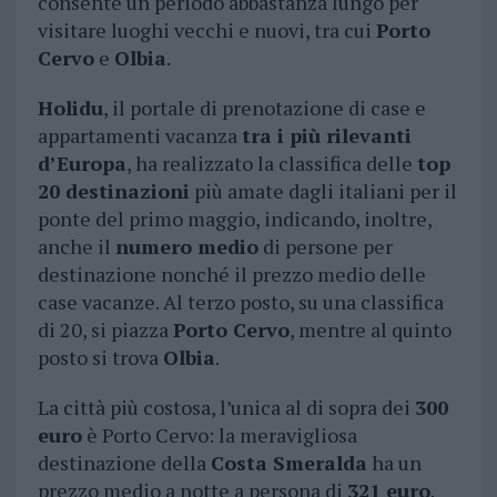
consente un periodo abbastanza lungo per
visitare luoghi vecchi e nuovi, tra cui
Porto
Cervo
e
Olbia
.
Holidu
, il portale di prenotazione di case e
appartamenti vacanza
tra i più rilevanti
d’Europa
, ha realizzato la classifica delle
top
20 destinazioni
più amate dagli italiani per il
ponte del primo maggio, indicando, inoltre,
anche il
numero medio
di persone per
destinazione nonché il prezzo medio delle
case vacanze. Al terzo posto, su una classifica
di 20, si piazza
Porto Cervo
, mentre al quinto
posto si trova
Olbia
.
La città più costosa, l’unica al di sopra dei
300
euro
è Porto Cervo: la meravigliosa
destinazione della
Costa Smeralda
ha un
prezzo medio a notte a persona di
321 euro
.