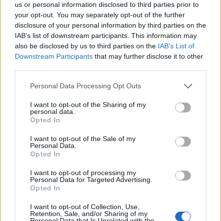
utenti
us or personal information disclosed to third parties prior to
your opt-out. You may separately opt-out of the further
disclosure of your personal information by third parties on the
IAB’s list of downstream participants. This information may
also be disclosed by us to third parties on the
IAB’s List of
Downstream Participants
that may further disclose it to other
third parties.
Please note that this website/app uses one or more Google
Personal Data Processing Opt Outs
services and may gather and store information including but
not limited to your visit or usage behaviour. You may click to
I want to opt-out of the Sharing of my
personal data.
grant or deny consent to Google and its third-party tags to
Opted In
use your data for below specified purposes in below Google
NECROLOGIE
consent section.
I want to opt-out of the Sale of my
Personal Data.
Opted In
Mario Malu
I want to opt-out of processing my
Personal Data for Targeted Advertising.
Opted In
Paolo Pinna
I want to opt-out of Collection, Use,
Retention, Sale, and/or Sharing of my
Personal Data that Is Unrelated with the