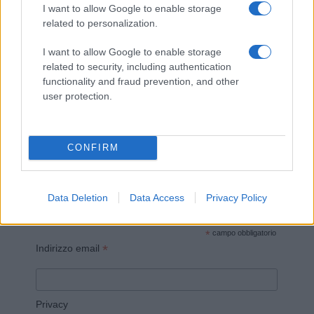
I want to allow Google to enable storage
related to personalization.
I want to allow Google to enable storage
related to security, including authentication
Invia un Comunicato Stampa
|
Pubblicità
|
Segnala
functionality and fraud prevention, and other
user protection.
CONFIRM
Vuoi rimanere sempre aggiornato?
Iscriviti alla newsletter di Gallura Oggi e ricevi le nostre
Data Deletion
Data Access
Privacy Policy
email periodiche contenenti le ultime notizie pubblicate
sul sito web!
*
campo obbligatorio
*
Indirizzo email
Privacy