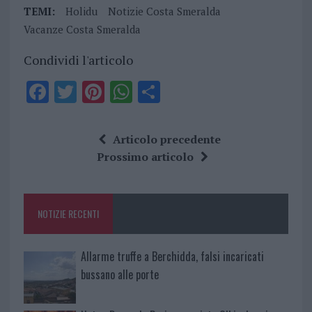
TEMI:
Holidu
Notizie Costa Smeralda
Vacanze Costa Smeralda
Condividi l'articolo
F
T
Pi
W
S
a
w
n
h
h
ce
it
te
at
a
Articolo precedente
b
te
re
s
re
Prossimo articolo
o
r
st
A
o
p
NOTIZIE RECENTI
k
p
Allarme truffe a Berchidda, falsi incaricati
bussano alle porte