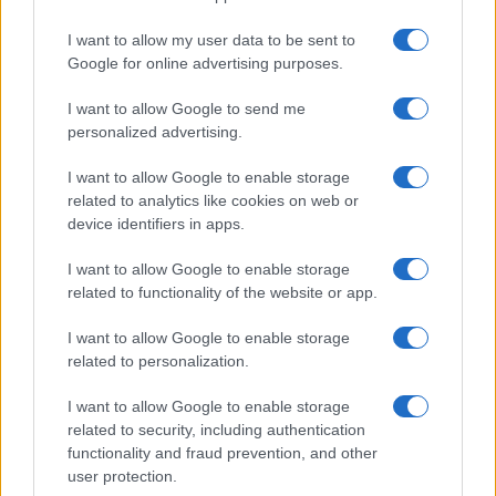
k
p
I want to allow my user data to be sent to
Le previsioni meteo per il weekend a Olbia e in
Google for online advertising purposes.
Gallura
I want to allow Google to send me
personalized advertising.
Michelle Hunziker in Gallura, bella anche dal
I want to allow Google to enable storage
vivo: un amico vip svela come fa
related to analytics like cookies on web or
device identifiers in apps.
Calangianus, dopo le polemiche il centro
I want to allow Google to enable storage
accoglienza minori chiude
related to functionality of the website or app.
I want to allow Google to enable storage
Olbia, divieto di sosta contro spaccio e degrado:
related to personalization.
esplode la protesta
I want to allow Google to enable storage
related to security, including authentication
Pausa caffè impeccabile: come scegliere la
functionality and fraud prevention, and other
soluzione ideale per la casa e l’ufficio
user protection.