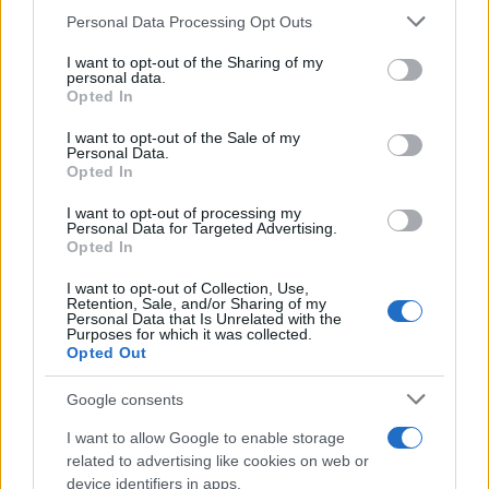
Please note that this website/app uses one or more Google
Personal Data Processing Opt Outs
services and may gather and store information including but
not limited to your visit or usage behaviour. You may click to
I want to opt-out of the Sharing of my
personal data.
grant or deny consent to Google and its third-party tags to
Opted In
Ricevi le nostre ultime news
use your data for below specified purposes in below Google
consent section.
I want to opt-out of the Sale of my
Personal Data.
da
Google News
Opted In
I want to opt-out of processing my
Personal Data for Targeted Advertising.
Condividi l'articolo
Opted In
F
T
Pi
W
S
I want to opt-out of Collection, Use,
Retention, Sale, and/or Sharing of my
a
w
n
h
h
Personal Data that Is Unrelated with the
Purposes for which it was collected.
ce
it
te
at
a
Opted Out
Articolo precedente
b
te
re
s
re
Prossimo articolo
Google consents
o
r
st
A
I want to allow Google to enable storage
o
p
related to advertising like cookies on web or
NOTIZIE RECENTI
device identifiers in apps.