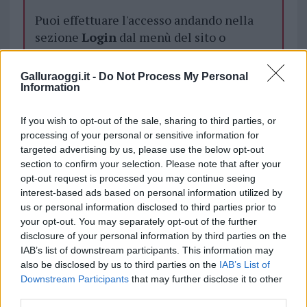
Puoi effettuare l'accesso andando nella
sezione
Login
dal menù del sito o
cliccando
qui
Galluraoggi.it -
Do Not Process My Personal
Information
TEMI:
Green Pass
If you wish to opt-out of the sale, sharing to third parties, or
processing of your personal or sensitive information for
Inviaci le tue segnalazioni,
targeted advertising by us, please use the below opt-out
i tuoi video e le tue foto
section to confirm your selection. Please note that after your
Su WhatsApp al numero +39
opt-out request is processed you may continue seeing
345 356 7512
interest-based ads based on personal information utilized by
us or personal information disclosed to third parties prior to
your opt-out. You may separately opt-out of the further
disclosure of your personal information by third parties on the
IAB’s list of downstream participants. This information may
Notizie in tempo reale?
also be disclosed by us to third parties on the
IAB’s List of
Entra nel canale telegram di
Downstream Participants
that may further disclose it to other
GalluraOggi.it
third parties.