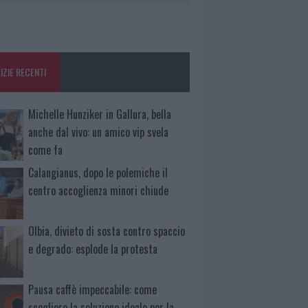
IZIE RECENTI
Michelle Hunziker in Gallura, bella
anche dal vivo: un amico vip svela
come fa
Calangianus, dopo le polemiche il
centro accoglienza minori chiude
Olbia, divieto di sosta contro spaccio
e degrado: esplode la protesta
Pausa caffè impeccabile: come
scegliere la soluzione ideale per la