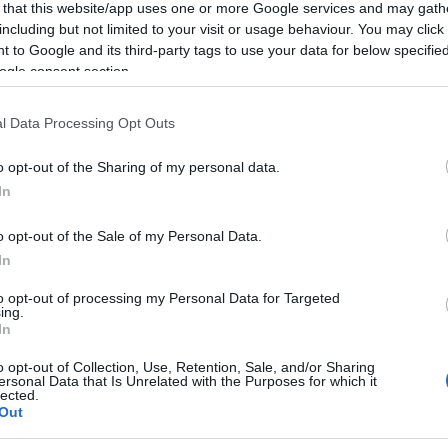
 that this website/app uses one or more Google services and may gath
including but not limited to your visit or usage behaviour. You may click 
 to Google and its third-party tags to use your data for below specifi
ogle consent section.
azionali?
l Data Processing Opt Outs
o opt-out of the Sharing of my personal data.
 mese
cliccando
qui
In
o opt-out of the Sale of my Personal Data.
In
do nella sezione
Login
dal menù del sito o
to opt-out of processing my Personal Data for Targeted
ing.
In
o opt-out of Collection, Use, Retention, Sale, and/or Sharing
ersonal Data that Is Unrelated with the Purposes for which it
 Gallura
Protezione Civile Sardegna
lected.
Out
eale?