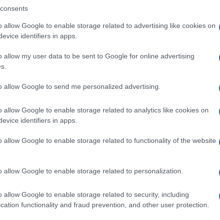
gram di GalluraOggi.it
consents
o allow Google to enable storage related to advertising like cookies on
evice identifiers in apps.
lazioni, i tuoi video e le tue foto
o allow my user data to be sent to Google for online advertising
ro +39 345 356 7512
s.
to allow Google to send me personalized advertising.
o allow Google to enable storage related to analytics like cookies on
ime news da
Google News
evice identifiers in apps.
o allow Google to enable storage related to functionality of the website
o allow Google to enable storage related to personalization.
o allow Google to enable storage related to security, including
cation functionality and fraud prevention, and other user protection.
dente
Prossimo articolo