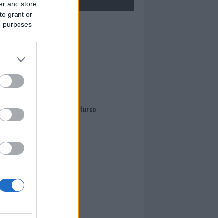
er and store
to grant or
ed purposes
Mario Malu
Paolo Pinna
Martina Agostina Diturco
I nostri cari
I nostri cari