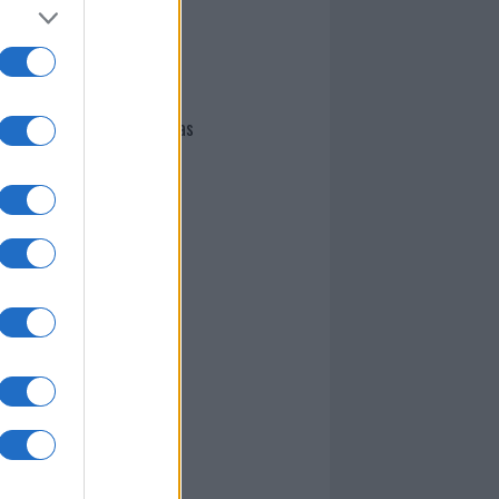
I nostri cari
Giovannimaria Cabras