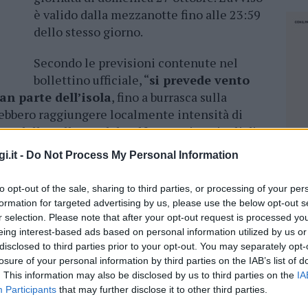
è valido dalla mezzanotte fino alle 23:59
dello stesso giorno.
Secondo le previsioni contenute nel
bollettino ufficiale, “
si prevede vento
an parte dell’isola
, fino a burrasca sulla
otrebbero raggiungere localmente intensità di
te della Gallura e del Golfo Orosei e crinali di
rionali
più esposte e quelle nord-occidentali
i.it -
Do Not Process My Personal Information
ltezze significative fino a 4 metri”.
to opt-out of the sale, sharing to third parties, or processing of your per
mandano prudenza negli spostamenti,
formation for targeted advertising by us, please use the below opt-out s
nelle aree più esposte al vento, dove le
r selection. Please note that after your opt-out request is processed y
dere difficili la navigazione e le attività
eing interest-based ads based on personal information utilized by us or
arittimi potrebbero subire disagi a causa delle
disclosed to third parties prior to your opt-out. You may separately opt-
losure of your personal information by third parties on the IAB’s list of
n aumento. L’invito della
Protezione Civile
è
. This information may also be disclosed by us to third parties on the
IA
nzione, evitando situazioni di rischio e
Participants
that may further disclose it to other third parties.
essari nelle ore di maggiore intensità del
NEC