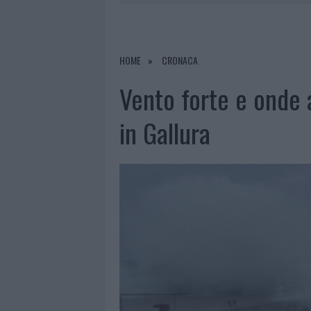
7 AGOSTO 2026
|
OLBIA, DIVIETO DI SOSTA CONT
7 AGOSTO 2026
|
PAUSA CAFFÈ IMPECCABILE: COME 
7 AGOSTO 2026
|
MONTE PINO, LA FINE DI UN LUN
HOME
CRONACA
7 AGOSTO 2026
|
MICHELLE HUNZIKER IN GALLURA,
Vento forte e onde a
in Gallura