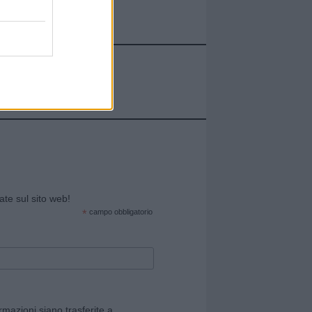
cate sul sito web!
*
campo obbligatorio
rmazioni siano trasferite a