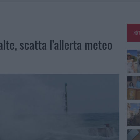
RO SPACCIO E DEGRADO: ESPLODE LA PROTESTA
SCEGLIERE LA SOLUZIONE IDEALE PER LA CASA E L’UFFICIO
GO DOLORE: STORIA E RINASCITA DELLA STRADA CHE SEGNÒ LA GALLURA
NOT
 BELLA ANCHE DAL VIVO: UN AMICO VIP SVELA COME FA
lte, scatta l’allerta meteo