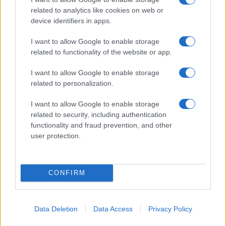
esplode la protesta
related to analytics like cookies on web or
device identifiers in apps.
Pausa caffè impeccabile: come scegliere la
I want to allow Google to enable storage
soluzione ideale per la casa e l’ufficio
related to functionality of the website or app.
I want to allow Google to enable storage
Monte Pino, la fine di un lungo dolore: storia e
related to personalization.
rinascita della strada che segnò la Gallura
I want to allow Google to enable storage
related to security, including authentication
Raid nelle campagne di Berchidda, rischio per
functionality and fraud prevention, and other
la rete elettrica
user protection.
CONFIRM
Data Deletion
Data Access
Privacy Policy