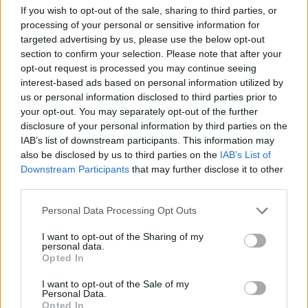
If you wish to opt-out of the sale, sharing to third parties, or
processing of your personal or sensitive information for
Notizie in tempo reale?
targeted advertising by us, please use the below opt-out
Entra nel canale telegram di
section to confirm your selection. Please note that after your
opt-out request is processed you may continue seeing
GalluraOggi.it
interest-based ads based on personal information utilized by
us or personal information disclosed to third parties prior to
your opt-out. You may separately opt-out of the further
disclosure of your personal information by third parties on the
IAB’s list of downstream participants. This information may
Ricevi le nostre ultime news
also be disclosed by us to third parties on the
IAB’s List of
Downstream Participants
that may further disclose it to other
third parties.
da
Google News
Please note that this website/app uses one or more Google
Personal Data Processing Opt Outs
services and may gather and store information including but
not limited to your visit or usage behaviour. You may click to
I want to opt-out of the Sharing of my
Condividi l'articolo
personal data.
grant or deny consent to Google and its third-party tags to
Opted In
F
T
Pi
W
S
use your data for below specified purposes in below Google
consent section.
I want to opt-out of the Sale of my
a
w
n
h
h
Personal Data.
Opted In