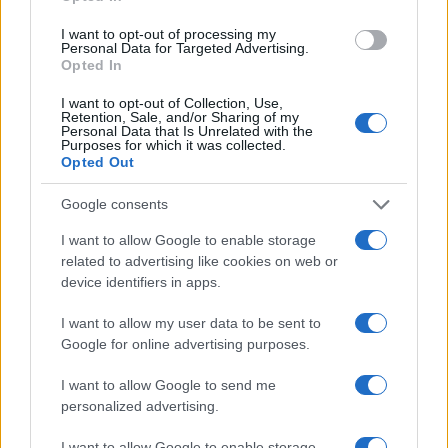
ce
it
te
at
a
Articolo precedente
b
te
re
s
re
I want to opt-out of processing my
Prossimo articolo
Personal Data for Targeted Advertising.
o
r
st
A
Opted In
o
p
I want to opt-out of Collection, Use,
Retention, Sale, and/or Sharing of my
NOTIZIE RECENTI
k
p
Personal Data that Is Unrelated with the
Purposes for which it was collected.
Opted Out
Le previsioni meteo per il weekend a Olbia e in
Google consents
Gallura
I want to allow Google to enable storage
related to advertising like cookies on web or
Michelle Hunziker in Gallura, bella anche dal
device identifiers in apps.
vivo: un amico vip svela come fa
I want to allow my user data to be sent to
Google for online advertising purposes.
Calangianus, dopo le polemiche il centro
accoglienza minori chiude
I want to allow Google to send me
personalized advertising.
Olbia, divieto di sosta contro spaccio e degrado:
I want to allow Google to enable storage